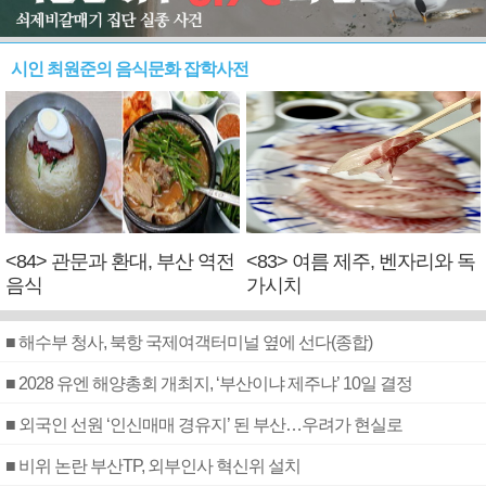
시인 최원준의 음식문화 잡학사전
<84> 관문과 환대, 부산 역전
<83> 여름 제주, 벤자리와 독
음식
가시치
■ 해수부 청사, 북항 국제여객터미널 옆에 선다(종합)
■ 2028 유엔 해양총회 개최지, ‘부산이냐 제주냐’ 10일 결정
■ 외국인 선원 ‘인신매매 경유지’ 된 부산…우려가 현실로
■ 비위 논란 부산TP, 외부인사 혁신위 설치