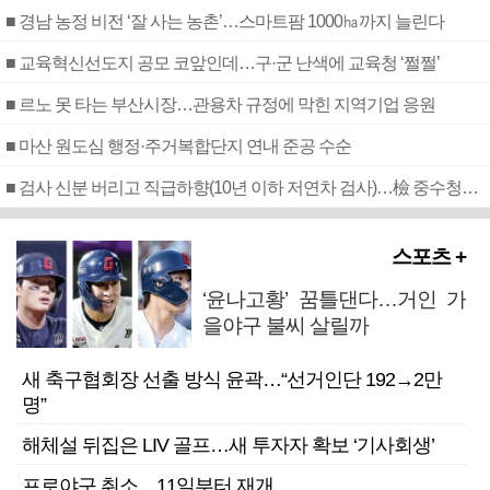
■ 경남 농정 비전 ‘잘 사는 농촌’…스마트팜 1000㏊까지 늘린다
■ 교육혁신선도지 공모 코앞인데…구·군 난색에 교육청 ‘쩔쩔’
■ 르노 못 타는 부산시장…관용차 규정에 막힌 지역기업 응원
■ 마산 원도심 행정·주거복합단지 연내 준공 수순
■ 검사 신분 버리고 직급하향(10년 이하 저연차 검사)…檢 중수청행 기피
스포츠 +
‘윤나고황’ 꿈틀댄다…거인 가
을야구 불씨 살릴까
새 축구협회장 선출 방식 윤곽…“선거인단 192→2만
명”
해체설 뒤집은 LIV 골프…새 투자자 확보 ‘기사회생’
프로야구 취소…11일부터 재개