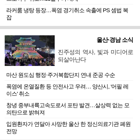
라커룸 냉탕 등장…폭염 경기취소 속출에 PS 셈법 복
잡
울산·경남 소식
진주성의 역사, 빛과 미디어로
되살아난다
마산 원도심 행정·주거복합단지 연내 준공 수순
폭염에 온열질환 등 안전사고 우려… 양산시, '어필 레
이스' 취소
창녕 중부내륙고속도로서 포탄 발견…살상력 없는 모
의탄으로 밝혀져
입원환자가 연달아 사망한 울산 한 정신의료기관 폐원
전망