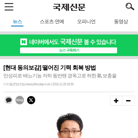
뉴스
스포츠·연예
오피니언
동영상
[현대 동의보감] 떨어진 기력 회복 방법
만성피로·배뇨기능 저하 동반땐 경옥고로 허한 氣 보충을
디지털콘텐츠팀 inews@kookje.co.kr | 2015.12.28 18:39