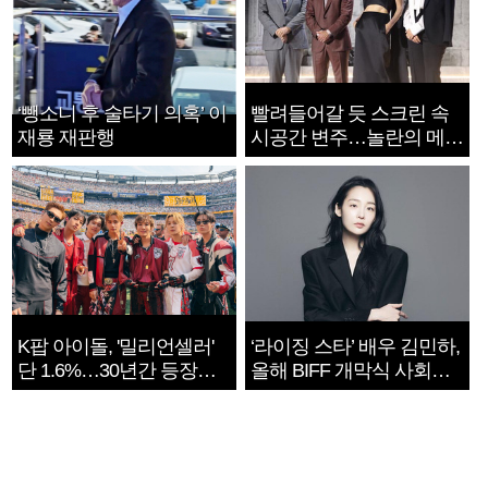
‘뺑소니 후 술타기 의혹’ 이
빨려들어갈 듯 스크린 속
재룡 재판행
시공간 변주…놀란의 메시
지는 ‘전쟁 속죄’
K팝 아이돌, '밀리언셀러'
‘라이징 스타’ 배우 김민하,
단 1.6%…30년간 등장
올해 BIFF 개막식 사회자
1182개팀 전수조사
확정