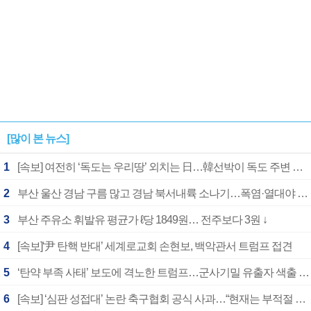
[많이 본 뉴스]
1
[속보] 여전히 ‘독도는 우리땅’ 외치는 日…韓선박이 독도 주변 해양조사 활동하자 반발
2
부산 울산 경남 구름 많고 경남 북서내륙 소나기…폭염·열대야 계속
3
부산 주유소 휘발유 평균가 ℓ당 1849원… 전주보다 3원 ↓
4
[속보]‘尹 탄핵 반대’ 세계로교회 손현보, 백악관서 트럼프 접견
5
‘탄약 부족 사태’ 보도에 격노한 트럼프…군사기밀 유출자 색출 지시
6
[속보] ‘심판 성접대’ 논란 축구협회 공식 사과…“현재는 부적절 행위 없어”