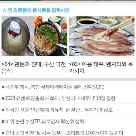
시인 최원준의 음식문화 잡학사전
<84> 관문과 환대, 부산 역전
<83> 여름 제주, 벤자리와 독
음식
가시치
■ 해수부 청사, 북항 국제여객터미널 옆에 선다(종합)
■ 2028 유엔 해양총회 개최지, ‘부산이냐 제주냐’ 10일 결정
■ 외국인 선원 ‘인신매매 경유지’ 된 부산…우려가 현실로
■ 비위 논란 부산TP, 외부인사 혁신위 설치
■ 경남 농정 비전 ‘잘 사는 농촌’…스마트팜 1000㏊까지 늘린다