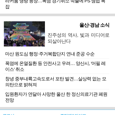
라커룸 냉탕 등장…폭염 경기취소 속출에 PS 셈법 복
잡
울산·경남 소식
진주성의 역사, 빛과 미디어로
되살아난다
마산 원도심 행정·주거복합단지 연내 준공 수순
폭염에 온열질환 등 안전사고 우려… 양산시, '어필 레
이스' 취소
창녕 중부내륙고속도로서 포탄 발견…살상력 없는 모
의탄으로 밝혀져
입원환자가 연달아 사망한 울산 한 정신의료기관 폐원
전망