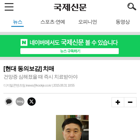
뉴스
스포츠·연예
오피니언
동영상
[현대 동의보감] 치매
건망증 심해졌을 때 즉시 치료받아야
디지털콘텐츠팀 inews@kookje.co.kr | 2015.08.31 18:55