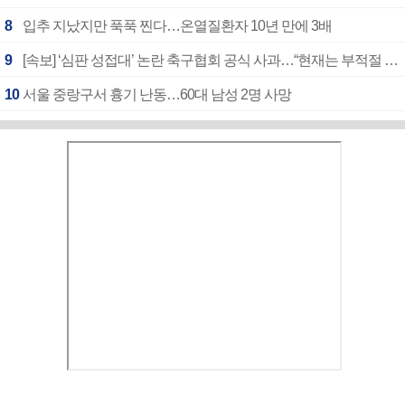
8
입추 지났지만 푹푹 찐다…온열질환자 10년 만에 3배
9
[속보] ‘심판 성접대’ 논란 축구협회 공식 사과…“현재는 부적절 행위 없어”
10
서울 중랑구서 흉기 난동…60대 남성 2명 사망