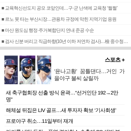
■ 교육혁신선도지 공모 코앞인데…구·군 난색에 교육청 ‘쩔쩔’
■ 르노 못 타는 부산시장…관용차 규정에 막힌 지역기업 응원
■ 마산 원도심 행정·주거복합단지 연내 준공 수순
■ 검사 신분 버리고 직급하향(10년 이하 저연차 검사)…檢 중수청행 기피
스포츠 +
‘윤나고황’ 꿈틀댄다…거인 가
을야구 불씨 살릴까
새 축구협회장 선출 방식 윤곽…“선거인단 192→2만
명”
해체설 뒤집은 LIV 골프…새 투자자 확보 ‘기사회생’
프로야구 취소…11일부터 재개