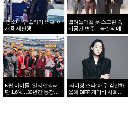
‘뺑소니 후 술타기 의혹’ 이
빨려들어갈 듯 스크린 속
재룡 재판행
시공간 변주…놀란의 메시
지는 ‘전쟁 속죄’
K팝 아이돌, '밀리언셀러'
‘라이징 스타’ 배우 김민하,
단 1.6%…30년간 등장
올해 BIFF 개막식 사회자
1182개팀 전수조사
확정