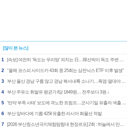
[많이 본 뉴스]
1
[속보] 여전히 ‘독도는 우리땅’ 외치는 日…韓선박이 독도 주변 해양조사 활동하자 반발
2
"올해 코스피 사이드카 43회 중 25회는 삼전닉스 ETF 이후 발생"
3
부산 울산 경남 구름 많고 경남 북서내륙 소나기…폭염·열대야 계속
4
부산 주유소 휘발유 평균가 ℓ당 1849원… 전주보다 3원 ↓
5
‘탄약 부족 사태’ 보도에 격노한 트럼프…군사기밀 유출자 색출 지시
6
부산 앞바다에 기름 425ℓ 유출한 러시아 화물선 적발
7
[2026 부산청소년극지체험탐험대 현장르포] 2회 : 하늘에서 만난 얼음의 나라