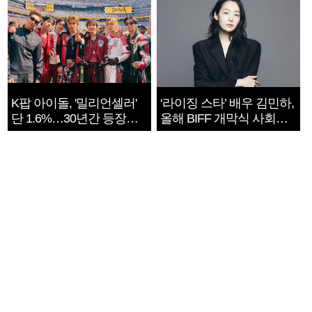
K팝 아이돌, '밀리언셀러'
‘라이징 스타’ 배우 김민하,
단 1.6%…30년간 등장
올해 BIFF 개막식 사회자
1182개팀 전수조사
확정