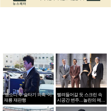
‘뺑소니 후 술타기 의혹’ 이
빨려들어갈 듯 스크린 속
재룡 재판행
시공간 변주…놀란의 메시
지는 ‘전쟁 속죄’