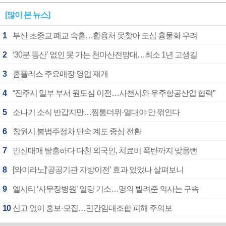
[많이 본 뉴스]
1
부산 초중교 폐교 속출…활용처 못찾아 도심 흉물화 우려
2
‘30분 등산’ 없인 못 가는 천마산전망대…최소 1년 고생길
3
홈플러스 주요매장 영업 재개
4
“진주시 일부 부서 원도심 이전…사천시와 우주항공산업 협력”
5
소나기 소식 반갑지만…찜통더위·열대야 안 꺾인다
6
창원시 불법주정차 단속 계도 중심 전환
7
인신매매 탈출하다 다친 외국인, 치료비 폭탄까지 맞을뻔
8
[와이라노]‘공공기관 지방이전’ 효과 있었나 살펴보니
9
엘시티 ‘사무장병원’ 일당 기소…명의 빌려준 의사는 구속
10
신고 없이 홍보·모집…민간임대조합 피해 주의보