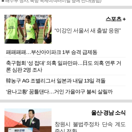
■ 해수부 청사, 북항 국제여객터미널 옆에 선다(종합)
스포츠 +
“이강인 서울서 새 출발 응원”
패패패패…부산아이파크 1부 승격 급제동
축구협회 ‘성 접대’ 의혹 일파만파…日도 의혹 연루 거
론 심판 2명 조사
韓농구 AG 조별리그서 일본과 내달 13일 격돌
‘윤나고황’ 꿈틀댄다…거인 가을야구 불씨 살릴까
울산·경남 소식
창원시 불법주정차 단속 계도
중심 전환