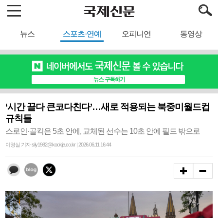
뉴스
스포츠·연예
오피니언
동영상
‘시간 끌다 큰코다친다’…새로 적용되는 북중미월드컵
규칙들
스로인·골킥은 5초 안에, 교체된 선수는 10초 안에 필드 밖으로
이영실 기자 sily1982@kookje.co.kr | 2026.06.11 16:44