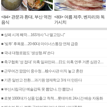
<84> 관문과 환대, 부산 역전
<83> 여름 제주, 벤자리와 독
음식
가시치
■ 상폐 시계 째깍…163개사 “나 떨고있니”
■ ‘빚투’ 후폭풍…20·60대 마이너스통장 연체 급증
■ 국내 대형로펌도 ‘생성형 AI’ 쓴다
■ 축구협회 ‘성 접대’ 의혹 일파만파…日도 의혹 연루 거론 심판 2명 조사
■ 근무여건 깜깜이 중수청…檢수사관 이직 놓고 혼란
■ 기존 일반고 전환…과기원 영재학교 3개 더 만든다
■ 부산시립극단 예술감독 못 뽑았나, 안 뽑았나
■ 로봇 1000대가 상품 입출고 척척…롯데마트 24시간 배송 자동화