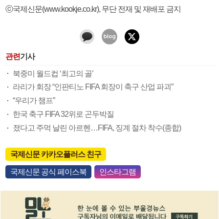
ⓒ국제신문(www.kookje.co.kr), 무단 전재 및 재배포 금지
관련
기사
북중미 월드컵 ‘최고의 골’
라리가 회장 “인판티노 FIFA 회장이 축구 산업 파괴”
“우리가 챔프”
한국 축구 FIFA 32위로 곤두박질
졌다고 주먹 날린 아르헨…FIFA, 징계 절차 착수(종합)
국제신문 카카오플러스 친구
국제신문 공식 페이스북
인스타그램