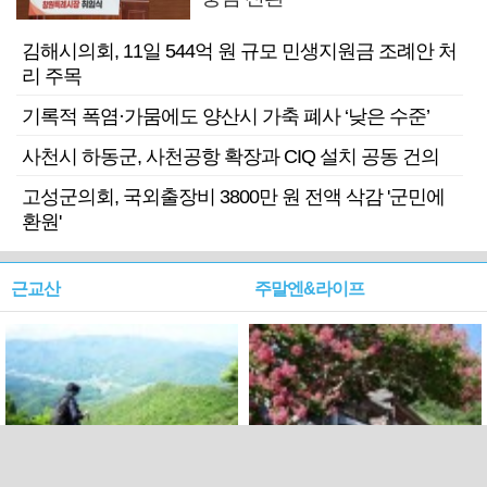
김해시의회, 11일 544억 원 규모 민생지원금 조례안 처
리 주목
기록적 폭염·가뭄에도 양산시 가축 폐사 ‘낮은 수준’
사천시 하동군, 사천공항 확장과 CIQ 설치 공동 건의
고성군의회, 국외출장비 3800만 원 전액 삭감 '군민에
환원'
근교산
주말엔&라이프