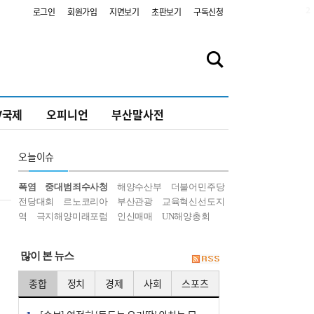
2
로그인
회원가입
지면보기
초판보기
구독신청
V국제
오피니언
부산말사전
오늘
이슈
폭염
중대범죄수사청
해양수산부
더불어민주당
전당대회
르노코리아
부산관광
교육혁신선도지
역
극지해양미래포럼
인신매매
UN해양총회
많이 본 뉴스
종합
정치
경제
사회
스포츠