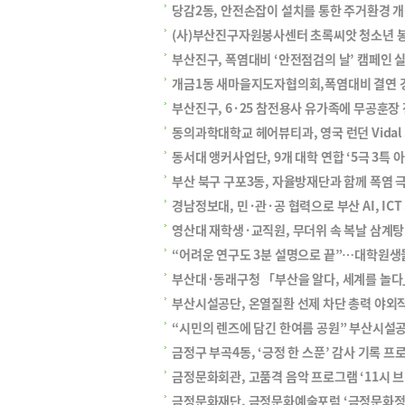
당감2동, 안전손잡이 설치를 통한 주거환경 
(사)부산진구자원봉사센터 초록씨앗 청소년 봉
부산진구, 폭염대비 ‘안전점검의 날’ 캠페인 
개금1동 새마을지도자협의회,폭염대비 결연 경
부산진구, 6·25 참전용사 유가족에 무공훈장
동의과학대학교 헤어뷰티과, 영국 런던 Vidal S
동서대 앵커사업단, 9개 대학 연합 ‘5극 3특
부산 북구 구포3동, 자율방재단과 함께 폭염 
경남정보대, 민·관·공 협력으로 부산 AI, IC
영산대 재학생·교직원, 무더위 속 복날 삼계탕
“어려운 연구도 3분 설명으로 끝”…대학원생
부산대·동래구청 「부산을 알다, 세계를 놀다
부산시설공단, 온열질환 선제 차단 총력 야외작
“시민의 렌즈에 담긴 한여름 공원” 부산시설공
금정구 부곡4동, ‘긍정 한 스푼’ 감사 기록 프
금정문화회관, 고품격 음악 프로그램 ‘11시 브
금정문화재단, 금정문화예술포럼 ‘금정문화정