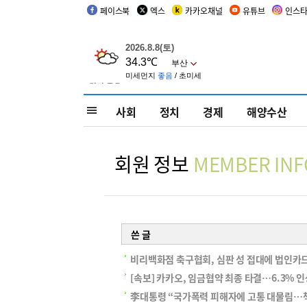
페이스북
엑스
카카오채널
유튜브
인스
사회
정치
경제
해양수산
회원 정보
MEMBER INF
쓴 글
비리백화점 축구협회, 심판 성 접대에 법인카
[속보] 카카오, 임금협약 최종 타결…6.3% 
李대통령 “국가폭력 피해자에 고통 대물림…