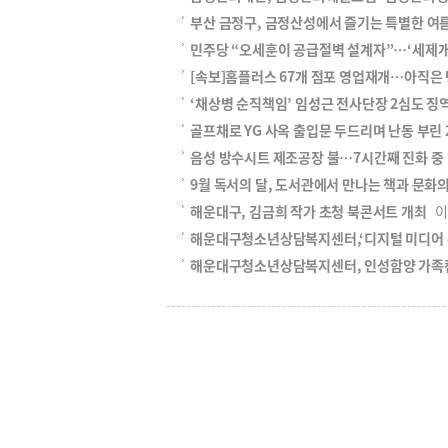
부산 금정구, 금정산성에서 즐기는 특별한 여
민주당 “오세훈이 공급절벽 설계자”…‘세제개
[속보]홈플러스 67개 점포 영업재개…아직은 
‘채상병 순직책임’ 임성근 전사단장 2심도 징역
골프채로 YG 사옥 출입문 두드리며 난동 부린 
음성 방수시트 제조공장 불…7시간째 진화 중
9월 독서의 달, 도서관에서 만나는 책과 문화
해운대구, 김금희 작가 초청 북콘서트 개최
이영
해운대구청소년상담복지센터,‘디지털 미디어 
해운대구청소년상담복지센터, 인성함양 가족캠