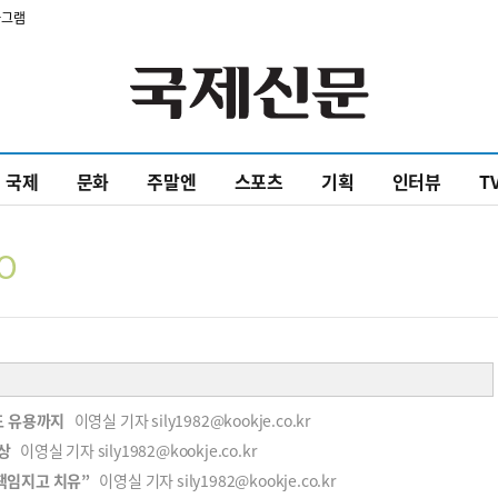
타그램
국제
문화
주말엔
스포츠
기획
인터뷰
T
O
드 유용까지
이영실 기자 sily1982@kookje.co.kr
인상
이영실 기자 sily1982@kookje.co.kr
책임지고 치유”
이영실 기자 sily1982@kookje.co.kr