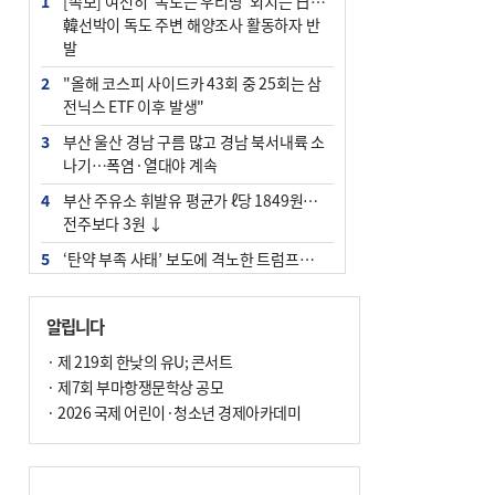
1
[속보] 여전히 ‘독도는 우리땅’ 외치는 日…
韓선박이 독도 주변 해양조사 활동하자 반
발
2
"올해 코스피 사이드카 43회 중 25회는 삼
전닉스 ETF 이후 발생"
3
부산 울산 경남 구름 많고 경남 북서내륙 소
나기…폭염·열대야 계속
4
부산 주유소 휘발유 평균가 ℓ당 1849원…
전주보다 3원 ↓
5
‘탄약 부족 사태’ 보도에 격노한 트럼프…
군사기밀 유출자 색출 지시
6
부산 앞바다에 기름 425ℓ 유출한 러시아 화
알립니다
물선 적발
· 제 219회 한낮의 유U; 콘서트
7
[2026 부산청소년극지체험탐험대 현장르
· 제7회 부마항쟁문학상 공모
포] 2회 : 하늘에서 만난 얼음의 나라
· 2026 국제 어린이·청소년 경제아카데미
8
입추 지났지만 푹푹 찐다…온열질환자 10
년 만에 3배
9
[속보] ‘심판 성접대’ 논란 축구협회 공식 사