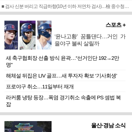
■ 검사 신분 버리고 직급하향(10년 이하 저연차 검사)…檢 중수청행 기피
스포츠 +
‘윤나고황’ 꿈틀댄다…거인 가
을야구 불씨 살릴까
새 축구협회장 선출 방식 윤곽…“선거인단 192→2만
명”
해체설 뒤집은 LIV 골프…새 투자자 확보 ‘기사회생’
프로야구 취소…11일부터 재개
라커룸 냉탕 등장…폭염 경기취소 속출에 PS 셈법 복
잡
울산·경남 소식