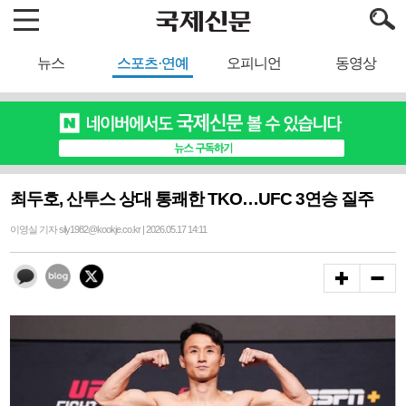
뉴스
스포츠·연예
오피니언
동영상
최두호, 산투스 상대 통쾌한 TKO…UFC 3연승 질주
이영실 기자 sily1982@kookje.co.kr | 2026.05.17 14:11