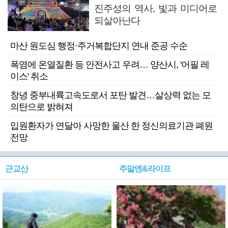
진주성의 역사, 빛과 미디어로
되살아난다
마산 원도심 행정·주거복합단지 연내 준공 수순
폭염에 온열질환 등 안전사고 우려… 양산시, '어필 레
이스' 취소
창녕 중부내륙고속도로서 포탄 발견…살상력 없는 모
의탄으로 밝혀져
입원환자가 연달아 사망한 울산 한 정신의료기관 폐원
전망
근교산
주말엔&라이프