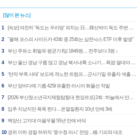
[많이 본 뉴스]
1
[속보] 여전히 ‘독도는 우리땅’ 외치는 日…韓선박이 독도 주변 해양조사 활동하자 반발
2
"올해 코스피 사이드카 43회 중 25회는 삼전닉스 ETF 이후 발생"
3
부산 주유소 휘발유 평균가 ℓ당 1849원… 전주보다 3원 ↓
4
부산 울산 경남 구름 많고 경남 북서내륙 소나기…폭염·열대야 계속
5
‘탄약 부족 사태’ 보도에 격노한 트럼프…군사기밀 유출자 색출 지시
6
부산 앞바다에 기름 425ℓ 유출한 러시아 화물선 적발
7
[2026 부산청소년극지체험탐험대 현장르포] 2회 : 하늘에서 만난 얼음의 나라
8
입추 지났지만 푹푹 찐다…온열질환자 10년 만에 3배
9
백양산 고지대 마을우물 55년 만에 바닥
10
경위 이하 경찰 하위직 ‘중수청 러시’ 전망…檢 기피와 대조