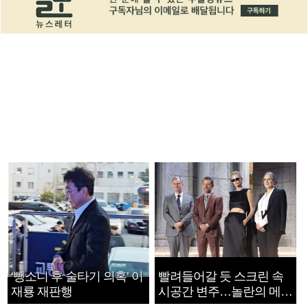
‘뺑소니 후 술타기 의혹’ 이
빨려들어갈 듯 스크린 속
재룡 재판행
시공간 변주…놀란의 메시
지는 ‘전쟁 속죄’