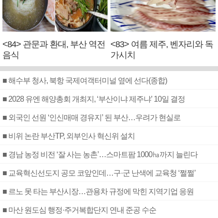
<84> 관문과 환대, 부산 역전
<83> 여름 제주, 벤자리와 독
음식
가시치
■ 해수부 청사, 북항 국제여객터미널 옆에 선다(종합)
■ 2028 유엔 해양총회 개최지, ‘부산이냐 제주냐’ 10일 결정
■ 외국인 선원 ‘인신매매 경유지’ 된 부산…우려가 현실로
■ 비위 논란 부산TP, 외부인사 혁신위 설치
■ 경남 농정 비전 ‘잘 사는 농촌’…스마트팜 1000㏊까지 늘린다
■ 교육혁신선도지 공모 코앞인데…구·군 난색에 교육청 ‘쩔쩔’
■ 르노 못 타는 부산시장…관용차 규정에 막힌 지역기업 응원
■ 마산 원도심 행정·주거복합단지 연내 준공 수순