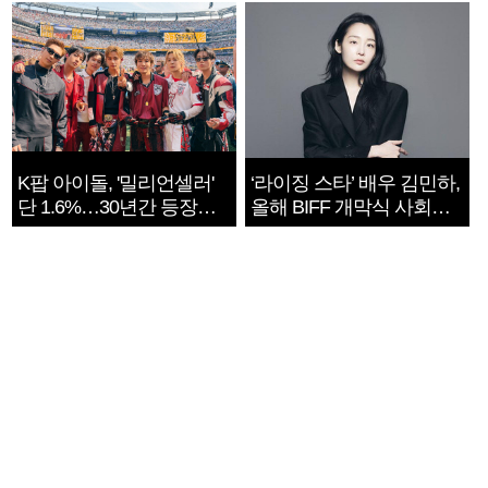
K팝 아이돌, '밀리언셀러'
‘라이징 스타’ 배우 김민하,
단 1.6%…30년간 등장
올해 BIFF 개막식 사회자
1182개팀 전수조사
확정