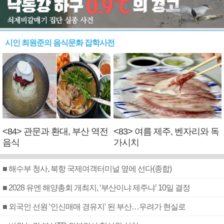
시인 최원준의 음식문화 잡학사전
<84> 관문과 환대, 부산 역전
<83> 여름 제주, 벤자리와 독
음식
가시치
■ 해수부 청사, 북항 국제여객터미널 옆에 선다(종합)
■ 2028 유엔 해양총회 개최지, ‘부산이냐 제주냐’ 10일 결정
■ 외국인 선원 ‘인신매매 경유지’ 된 부산…우려가 현실로