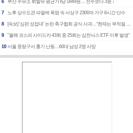
6
부산 주유소 휘발유 평균가 ℓ당 1849원… 전주보다 3원 ↓
7
노후 상수도관 파열에 폭염 속 사상구 2300여 가구 6시간 단수
8
[속보] ‘심판 성접대’ 논란 축구협회 공식 사과…“현재는 부적절 행위 없어”
9
"올해 코스피 사이드카 43회 중 25회는 삼전닉스 ETF 이후 발생"
10
서울 중랑구서 흉기 난동…60대 남성 2명 사망