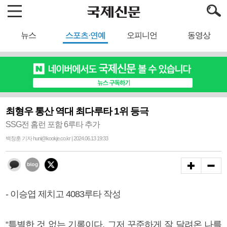
뉴스
스포츠·연예
오피니언
동영상
최형우 통산 역대 최다루타 1위 등극
SSG전 홈런 포함 6루타 추가
백창훈 기자 huni@kookje.co.kr | 2024.06.13 19:33
- 이승엽 제치고 4083루타 작성
“특별한 것 없는 기록이다. 그저 꾸준하게 잘 달려온 나를