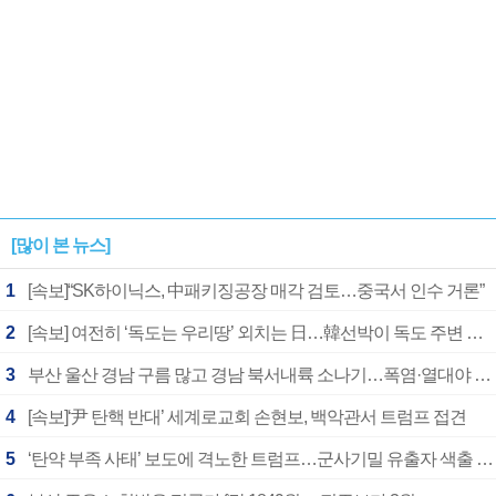
[많이 본 뉴스]
1
[속보]“SK하이닉스, 中패키징공장 매각 검토…중국서 인수 거론”
2
[속보] 여전히 ‘독도는 우리땅’ 외치는 日…韓선박이 독도 주변 해양조사 활동하자 반발
3
부산 울산 경남 구름 많고 경남 북서내륙 소나기…폭염·열대야 계속
4
[속보]‘尹 탄핵 반대’ 세계로교회 손현보, 백악관서 트럼프 접견
5
‘탄약 부족 사태’ 보도에 격노한 트럼프…군사기밀 유출자 색출 지시