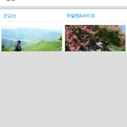
근교산
주말엔&라이프
근교산&그너머…상주·문경
폭염보다 더 뜨거워라…100
청화산~시루봉
일을 붉게 불태울 ‘선비정신’
피었네
PC버전
엑스
페이스북
Copyright ⓒ 2015 All rights reserved by 국제신문