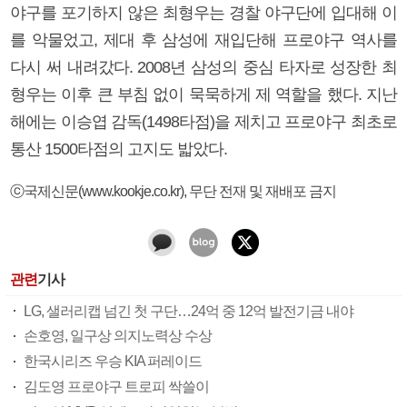
야구를 포기하지 않은 최형우는 경찰 야구단에 입대해 이
를 악물었고, 제대 후 삼성에 재입단해 프로야구 역사를
다시 써 내려갔다. 2008년 삼성의 중심 타자로 성장한 최
형우는 이후 큰 부침 없이 묵묵하게 제 역할을 했다. 지난
해에는 이승엽 감독(1498타점)을 제치고 프로야구 최초로
통산 1500타점의 고지도 밟았다.
ⓒ국제신문(www.kookje.co.kr), 무단 전재 및 재배포 금지
관련
기사
LG, 샐러리캡 넘긴 첫 구단…24억 중 12억 발전기금 내야
손호영, 일구상 의지노력상 수상
한국시리즈 우승 KIA 퍼레이드
김도영 프로야구 트로피 싹쓸이