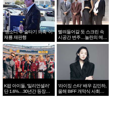
‘뺑소니 후 술타기 의혹’ 이
빨려들어갈 듯 스크린 속
재룡 재판행
시공간 변주…놀란의 메시
지는 ‘전쟁 속죄’
K팝 아이돌, '밀리언셀러'
‘라이징 스타’ 배우 김민하,
단 1.6%…30년간 등장
올해 BIFF 개막식 사회자
1182개팀 전수조사
확정