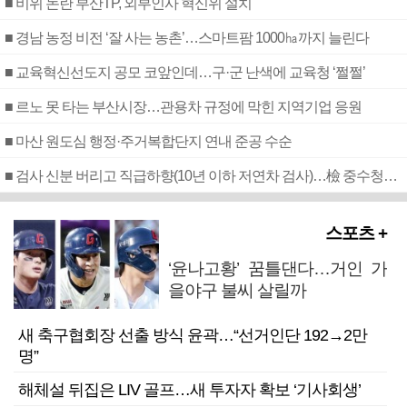
■ 비위 논란 부산TP, 외부인사 혁신위 설치
■ 경남 농정 비전 ‘잘 사는 농촌’…스마트팜 1000㏊까지 늘린다
■ 교육혁신선도지 공모 코앞인데…구·군 난색에 교육청 ‘쩔쩔’
■ 르노 못 타는 부산시장…관용차 규정에 막힌 지역기업 응원
■ 마산 원도심 행정·주거복합단지 연내 준공 수순
■ 검사 신분 버리고 직급하향(10년 이하 저연차 검사)…檢 중수청행 기피
스포츠 +
‘윤나고황’ 꿈틀댄다…거인 가
을야구 불씨 살릴까
새 축구협회장 선출 방식 윤곽…“선거인단 192→2만
명”
해체설 뒤집은 LIV 골프…새 투자자 확보 ‘기사회생’