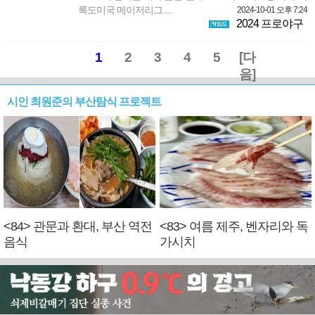
록도미국 메이저리그 ...
2024-10-01 오후 7:24
2024 프로야구
1
2
3
4
5
[다
음]
시인 최원준의 부산탐식 프로젝트
<84> 관문과 환대, 부산 역전
<83> 여름 제주, 벤자리와 독
음식
가시치