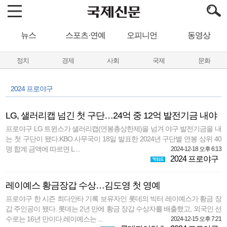
뉴스
스포츠·연예
오피니언
동영상
정치
경제
사회
국제
문화
2024 프로야구
LG, 샐러리캡 넘긴 첫 구단…24억 중 12억 발전기금 내야
프로야구 LG 트윈스가 샐러리캡(연봉총상한제)을 넘겨 야구 발전기금을 내
는 첫 구단이 됐다.KBO 사무국이 18일 발표한 2024년 구단별 연봉 상위 40
명 합계 금액에 따르면 L ...
2024-12-18 오후 6:13
2024 프로야구
레이예스 황금장갑 수상…김도영 첫 영예
프로야구 한 시즌 최다안타 기록 보유자인 롯데의 빅터 레이예스가 황금 장
갑 주인공이 됐다. 롯데는 2년 만에 황금 장갑 수상자를 배출했고, 외국인 선
수로는 16년 만이다.레이예스는 ...
2024-12-15 오후 7:21