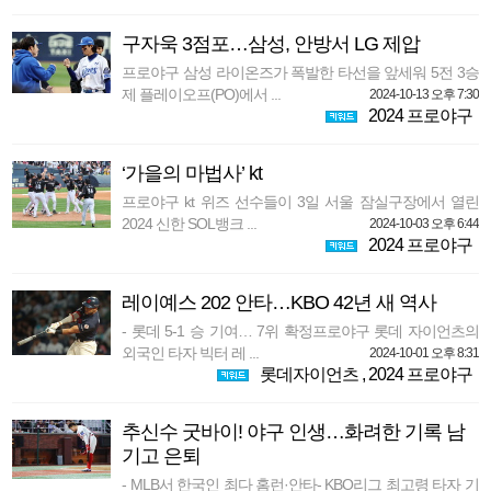
구자욱 3점포…삼성, 안방서 LG 제압
프로야구 삼성 라이온즈가 폭발한 타선을 앞세워 5전 3승
제 플레이오프(PO)에서 ...
2024-10-13 오후 7:30
2024 프로야구
‘가을의 마법사’ kt
프로야구 kt 위즈 선수들이 3일 서울 잠실구장에서 열린
2024 신한 SOL뱅크 ...
2024-10-03 오후 6:44
2024 프로야구
레이예스 202 안타…KBO 42년 새 역사
- 롯데 5-1 승 기여… 7위 확정프로야구 롯데 자이언츠의
외국인 타자 빅터 레 ...
2024-10-01 오후 8:31
롯데자이언츠
,
2024 프로야구
추신수 굿바이! 야구 인생…화려한 기록 남
기고 은퇴
- MLB서 한국인 최다 홈런·안타- KBO리그 최고령 타자 기