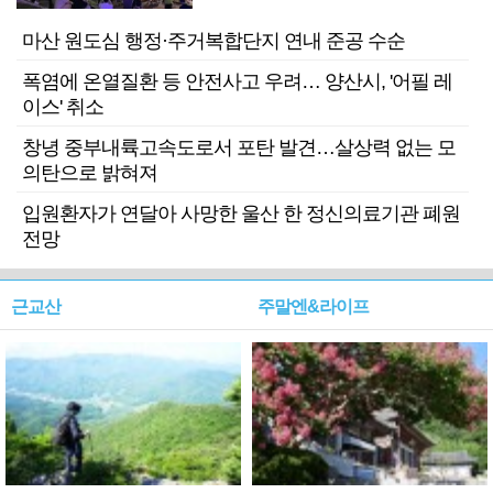
마산 원도심 행정·주거복합단지 연내 준공 수순
폭염에 온열질환 등 안전사고 우려… 양산시, '어필 레
이스' 취소
창녕 중부내륙고속도로서 포탄 발견…살상력 없는 모
의탄으로 밝혀져
입원환자가 연달아 사망한 울산 한 정신의료기관 폐원
전망
근교산
주말엔&라이프