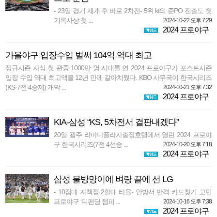
- 23일 경기 재개 후 바로 2차전- 5위 kt의 준PO 진출도 첫
기록사상 첫 ...
2024-10-22 오후 7:29
2024 프로야구
가을야구 입장수입 벌써 104억 역대 최고
정규시즌 사상 첫 관중 1000만 명 시대를 연 2024 프로야구가 포스트시즌
입장 수입 역대 최고액을 12년 만에 갈아치웠다. KBO 사무국이 한국시리즈
(KS·7전 4승제) 개막 ...
2024-10-21 오후 7:32
2024 프로야구
KIA-삼성 “KS, 5차전서 결판내겠다”
20일 광주 라마다플라자충장호텔에서 열린 2024 프로야
구 한국시리즈(7전 4선승 ...
2024-10-20 오후 7:18
2024 프로야구
삼성 불방망이에 벼랑 끝에 선 LG
- 10점대 자책점·2할대 타율- 안방서 반격 카드찾기 고민
프로야구 ‘디펜딩 챔피 ...
2024-10-16 오후 7:38
2024 프로야구