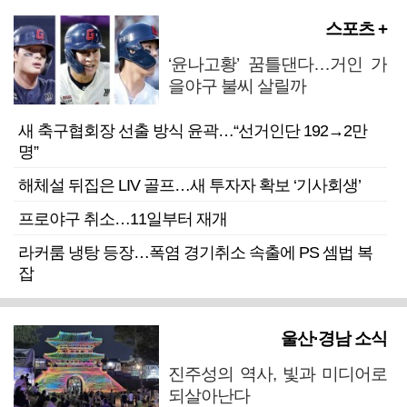
스포츠 +
‘윤나고황’ 꿈틀댄다…거인 가
을야구 불씨 살릴까
새 축구협회장 선출 방식 윤곽…“선거인단 192→2만
명”
해체설 뒤집은 LIV 골프…새 투자자 확보 ‘기사회생’
프로야구 취소…11일부터 재개
라커룸 냉탕 등장…폭염 경기취소 속출에 PS 셈법 복
잡
울산·경남 소식
진주성의 역사, 빛과 미디어로
되살아난다