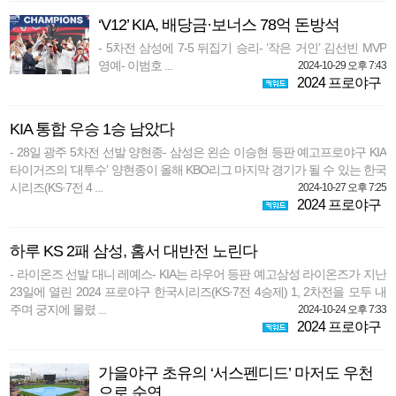
‘V12’ KIA, 배당금·보너스 78억 돈방석
- 5차전 삼성에 7-5 뒤집기 승리- ‘작은 거인’ 김선빈 MVP
영예- 이범호 ...
2024-10-29 오후 7:43
2024 프로야구
KIA 통합 우승 1승 남았다
- 28일 광주 5차전 선발 양현종- 삼성은 왼손 이승현 등판 예고프로야구 KIA
타이거즈의 ‘대투수’ 양현종이 올해 KBO리그 마지막 경기가 될 수 있는 한국
시리즈(KS·7전 4 ...
2024-10-27 오후 7:25
2024 프로야구
하루 KS 2패 삼성, 홈서 대반전 노린다
- 라이온즈 선발 대니 레예스- KIA는 라우어 등판 예고삼성 라이온즈가 지난
23일에 열린 2024 프로야구 한국시리즈(KS·7전 4승제) 1, 2차전을 모두 내
주며 궁지에 몰렸 ...
2024-10-24 오후 7:33
2024 프로야구
가을야구 초유의 ‘서스펜디드’ 마저도 우천
으로 순연