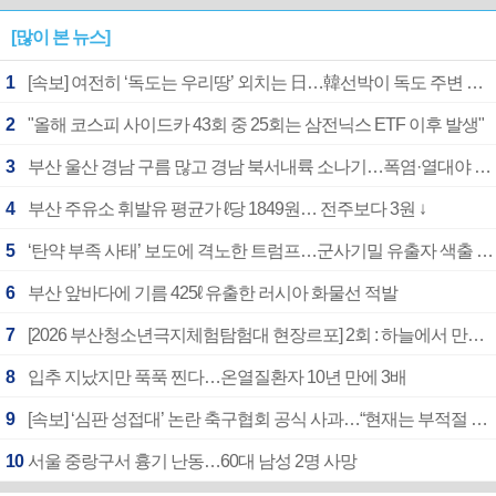
[많이 본 뉴스]
1
[속보] 여전히 ‘독도는 우리땅’ 외치는 日…韓선박이 독도 주변 해양조사 활동하자 반발
2
"올해 코스피 사이드카 43회 중 25회는 삼전닉스 ETF 이후 발생"
3
부산 울산 경남 구름 많고 경남 북서내륙 소나기…폭염·열대야 계속
4
부산 주유소 휘발유 평균가 ℓ당 1849원… 전주보다 3원 ↓
5
‘탄약 부족 사태’ 보도에 격노한 트럼프…군사기밀 유출자 색출 지시
6
부산 앞바다에 기름 425ℓ 유출한 러시아 화물선 적발
7
[2026 부산청소년극지체험탐험대 현장르포] 2회 : 하늘에서 만난 얼음의 나라
8
입추 지났지만 푹푹 찐다…온열질환자 10년 만에 3배
9
[속보] ‘심판 성접대’ 논란 축구협회 공식 사과…“현재는 부적절 행위 없어”
10
서울 중랑구서 흉기 난동…60대 남성 2명 사망