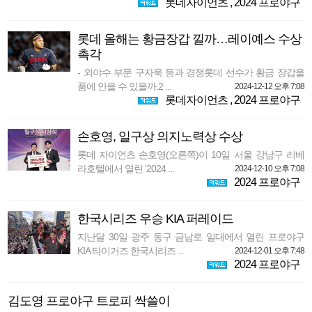
롯데자이언츠
,
2024 프로야구
롯데 올해는 황금장갑 낄까…레이예스 수상
촉각
- 외야수 부문 구자욱 등과 경쟁롯데 선수가 황금 장갑을
품에 안을 수 있을까.2 ...
2024-12-12 오후 7:08
롯데자이언츠
,
2024 프로야구
손호영, 일구상 의지노력상 수상
롯데 자이언츠 손호영(오른쪽)이 10일 서울 강남구 리베
라호텔에서 열린 ‘2024 ...
2024-12-10 오후 7:08
2024 프로야구
한국시리즈 우승 KIA 퍼레이드
지난달 30일 광주 동구 금남로 일대에서 열린 프로야구
KIA 타이거즈 한국시리즈 ...
2024-12-01 오후 7:48
2024 프로야구
김도영 프로야구 트로피 싹쓸이