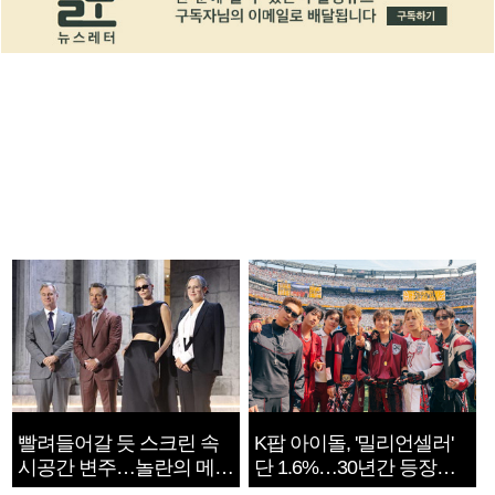
빨려들어갈 듯 스크린 속
K팝 아이돌, '밀리언셀러'
시공간 변주…놀란의 메시
단 1.6%…30년간 등장
지는 ‘전쟁 속죄’
1182개팀 전수조사