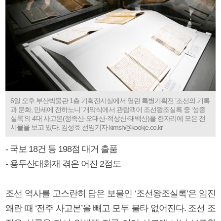
6일 오후 부산박물관 1층 기획전시실에서 열린 특별기획전 ’조선의 기록
과 문화, 만세에 전하노니’ 개막식에서 관람객이 조선왕조실록 중 ‘성종
실록’의 4대 사고본(정족산·오대산·적상산·태백산)을 한자리에 모은 전
시물을 보고 있다. 김성효 선임기자 kimsh@kookje.co.kr
- 국보 18건 등 198점 대거 출품
- 용두산대화재 겪은 어진 2점도
조선 역사를 고스란히 담은 보물인 ‘조선왕조실록’은 임진
왜란 때 ‘전주 사고본’을 빼고 모두 불타 없어진다. 조선 조