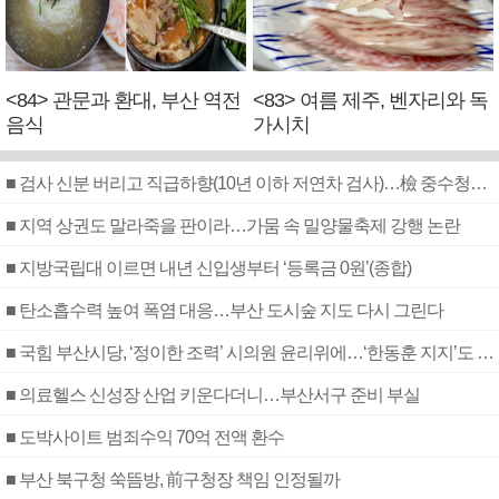
<84> 관문과 환대, 부산 역전
<83> 여름 제주, 벤자리와 독
음식
가시치
■ 검사 신분 버리고 직급하향(10년 이하 저연차 검사)…檢 중수청행 기피
■ 지역 상권도 말라죽을 판이라…가뭄 속 밀양물축제 강행 논란
■ 지방국립대 이르면 내년 신입생부터 ‘등록금 0원’(종합)
■ 탄소흡수력 높여 폭염 대응…부산 도시숲 지도 다시 그린다
■ 국힘 부산시당, ‘정이한 조력’ 시의원 윤리위에…‘한동훈 지지’도 신고접수
■ 의료헬스 신성장 산업 키운다더니…부산서구 준비 부실
■ 도박사이트 범죄수익 70억 전액 환수
■ 부산 북구청 쑥뜸방, 前구청장 책임 인정될까