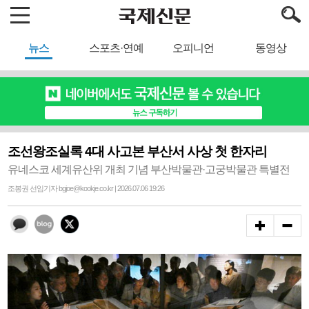
뉴스
스포츠·연예
오피니언
동영상
조선왕조실록 4대 사고본 부산서 사상 첫 한자리
유네스코 세계유산위 개최 기념 부산박물관·고궁박물관 특별전
조봉권 선임기자 bgjoe@kookje.co.kr | 2026.07.06 19:26