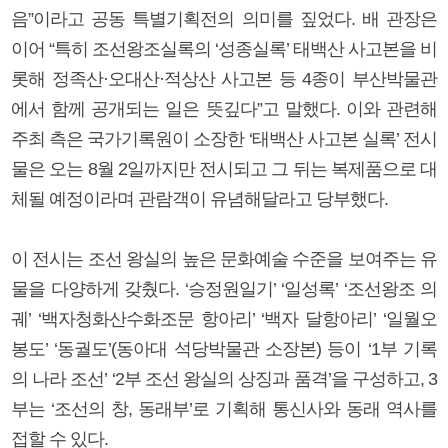
음”이라고 공동 특별기획전의 의미를 짚었다. 배 관장은
이어 “특히 조선왕조실록의 ‘성종실록’ 태백산 사고본을 비
롯해 정족산·오대산·적상산 사고본 등 4종이 부산박물관
에서 함께 공개되는 일은 뜻깊다”고 말했다. 이와 관련해
주최 측은 국가기록원이 소장한 ‘태백산 사고본 실록’ 전시
물은 오는 8월 2일까지만 전시되고 그 뒤는 복제품으로 대
체될 예정이라며 관람객이 유념해달라고 당부했다.
이 전시는 조선 왕실의 높은 문화예술 수준을 보여주는 유
물을 다양하게 갖췄다. ‘승정원일기’ ‘일성록’ ‘조선왕조 의
궤’ ‘백자청화산수화조문 항아리’ ‘백자 달항아리’ ‘일월오
봉도’ ‘동궐도’(동아대 석당박물관 소장본) 등이 ‘1부 기록
의 나라 조선’ ‘2부 조선 왕실의 상징과 품격’을 구성하고, 3
부는 ‘조선의 창, 동래부’로 기획해 통신사와 동래 역사를
접할 수 있다.