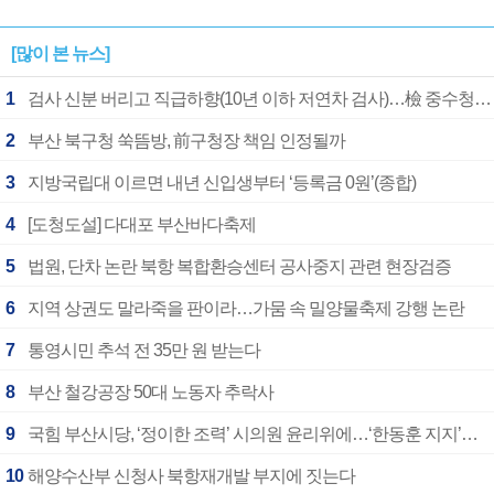
[많이 본 뉴스]
1
검사 신분 버리고 직급하향(10년 이하 저연차 검사)…檢 중수청행 기피
2
부산 북구청 쑥뜸방, 前구청장 책임 인정될까
3
지방국립대 이르면 내년 신입생부터 ‘등록금 0원’(종합)
4
[도청도설] 다대포 부산바다축제
5
법원, 단차 논란 북항 복합환승센터 공사중지 관련 현장검증
6
지역 상권도 말라죽을 판이라…가뭄 속 밀양물축제 강행 논란
7
통영시민 추석 전 35만 원 받는다
8
부산 철강공장 50대 노동자 추락사
9
국힘 부산시당, ‘정이한 조력’ 시의원 윤리위에…‘한동훈 지지’도 신고접수
10
해양수산부 신청사 북항재개발 부지에 짓는다