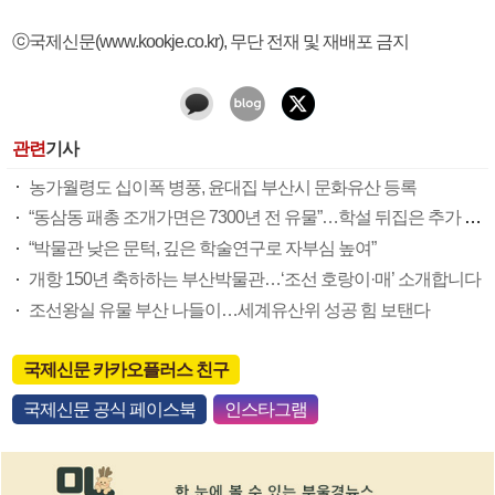
ⓒ국제신문(www.kookje.co.kr), 무단 전재 및 재배포 금지
관련
기사
농가월령도 십이폭 병풍, 윤대집 부산시 문화유산 등록
“동삼동 패총 조개가면은 7300년 전 유물”…학설 뒤집은 추가 조사
“박물관 낮은 문턱, 깊은 학술연구로 자부심 높여”
개항 150년 축하하는 부산박물관…‘조선 호랑이·매’ 소개합니다
조선왕실 유물 부산 나들이…세계유산위 성공 힘 보탠다
국제신문 카카오플러스 친구
국제신문 공식 페이스북
인스타그램