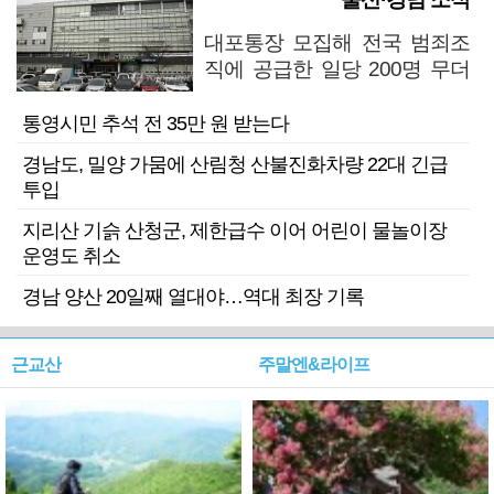
대포통장 모집해 전국 범죄조
직에 공급한 일당 200명 무더
기 검거
통영시민 추석 전 35만 원 받는다
경남도, 밀양 가뭄에 산림청 산불진화차량 22대 긴급
투입
지리산 기슭 산청군, 제한급수 이어 어린이 물놀이장
운영도 취소
경남 양산 20일째 열대야…역대 최장 기록
근교산
주말엔&라이프