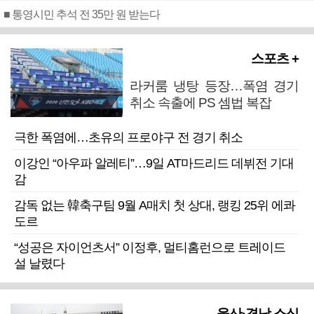
■ 통영시민 추석 전 35만 원 받는다
스포츠 +
라커룸 냉탕 등장…폭염 경기
취소 속출에 PS 셈법 복잡
극한 폭염에…초유의 프로야구 전 경기 취소
이강인 “아우파 알레티”…9일 AT마드리드 데뷔전 기대
감
감독 없는 韓축구팀 9월 A매치 첫 상대, 랭킹 25위 에콰
도르
“성공은 자이언츠서” 이정후, 멀티홈런으로 트레이드
설 날렸다
울산·경남 소식