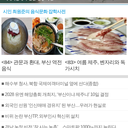
시인 최원준의 음식문화 잡학사전
<84> 관문과 환대, 부산 역전
<83> 여름 제주, 벤자리와 독
음식
가시치
■ 해수부 청사, 북항 국제여객터미널 옆에 선다(종합)
■ 2028 유엔 해양총회 개최지, ‘부산이냐 제주냐’ 10일 결정
■ 외국인 선원 ‘인신매매 경유지’ 된 부산…우려가 현실로
■ 비위 논란 부산TP, 외부인사 혁신위 설치
■ 경남 농정 비전 ‘잘 사는 농촌’…스마트팜 1000㏊까지 늘린다