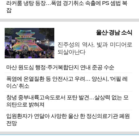
라커룸 냉탕 등장…폭염 경기취소 속출에 PS 셈법 복
잡
울산·경남 소식
진주성의 역사, 빛과 미디어로
되살아난다
마산 원도심 행정·주거복합단지 연내 준공 수순
폭염에 온열질환 등 안전사고 우려… 양산시, '어필 레
이스' 취소
창녕 중부내륙고속도로서 포탄 발견…살상력 없는 모
의탄으로 밝혀져
입원환자가 연달아 사망한 울산 한 정신의료기관 폐원
전망