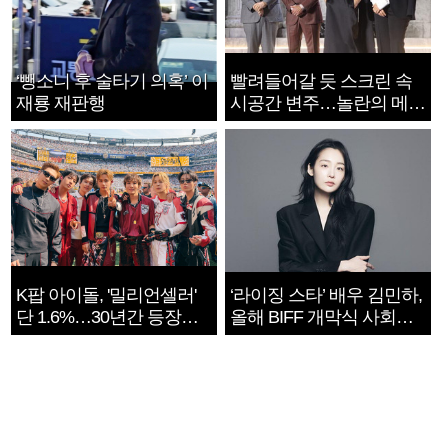
‘뺑소니 후 술타기 의혹’ 이
빨려들어갈 듯 스크린 속
재룡 재판행
시공간 변주…놀란의 메시
지는 ‘전쟁 속죄’
K팝 아이돌, '밀리언셀러'
‘라이징 스타’ 배우 김민하,
단 1.6%…30년간 등장
올해 BIFF 개막식 사회자
1182개팀 전수조사
확정