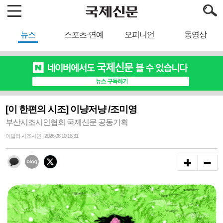
뉴스
스포츠·연예
오피니언
동영상
[이 한편의 시조] 이냥저냥 /조미영
부산시조시인협회 국제신문 공동기획
이말라 시조시인 | 2026.06.10 18:31