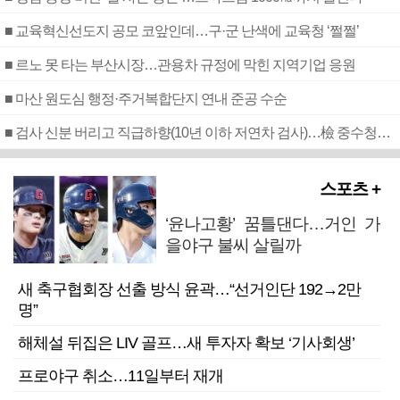
■ 교육혁신선도지 공모 코앞인데…구·군 난색에 교육청 ‘쩔쩔’
■ 르노 못 타는 부산시장…관용차 규정에 막힌 지역기업 응원
■ 마산 원도심 행정·주거복합단지 연내 준공 수순
■ 검사 신분 버리고 직급하향(10년 이하 저연차 검사)…檢 중수청행 기피
스포츠 +
‘윤나고황’ 꿈틀댄다…거인 가
을야구 불씨 살릴까
새 축구협회장 선출 방식 윤곽…“선거인단 192→2만
명”
해체설 뒤집은 LIV 골프…새 투자자 확보 ‘기사회생’
프로야구 취소…11일부터 재개