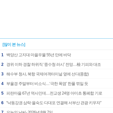
[많이 본 뉴스]
1
백양산 고지대 마을우물 55년 만에 바닥
2
경위 이하 경찰 하위직 ‘중수청 러시’ 전망…檢 기피와 대조
3
해수부 청사, 북항 국제여객터미널 옆에 선다(종합)
4
부울경 주말부터 비소식…‘극한 폭염’ 한풀 꺾일 듯
5
피란마을 67년 역사인데…전교생 24명 아미초 통폐합 기로
6
“낙동강권 삼락·을숙도·다대포 연결해 서부산 관광 키우자”
7
오늘의 날씨- 2026년 8월 7일