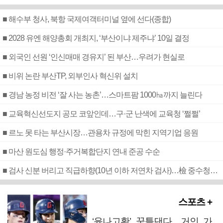
■ 해수부 청사, 북항 국제여객터미널 옆에 선다(종합)
■ 2028 유엔 해양총회 개최지, ‘부산이냐 제주냐’ 10일 결정
■ 외국인 선원 ‘인신매매 경유지’ 된 부산…우려가 현실로
■ 비위 논란 부산TP, 외부인사 혁신위 설치
■ 경남 농정 비전 ‘잘 사는 농촌’…스마트팜 1000㏊까지 늘린다
■ 교육혁신선도지 공모 코앞인데…구·군 난색에 교육청 ‘쩔쩔’
■ 르노 못 타는 부산시장…관용차 규정에 막힌 지역기업 응원
■ 마산 원도심 행정·주거복합단지 연내 준공 수순
■ 검사 신분 버리고 직급하향(10년 이하 저연차 검사)…檢 중수청행 기피
스포츠 +
‘윤나고황’ 꿈틀댄다…거인 가