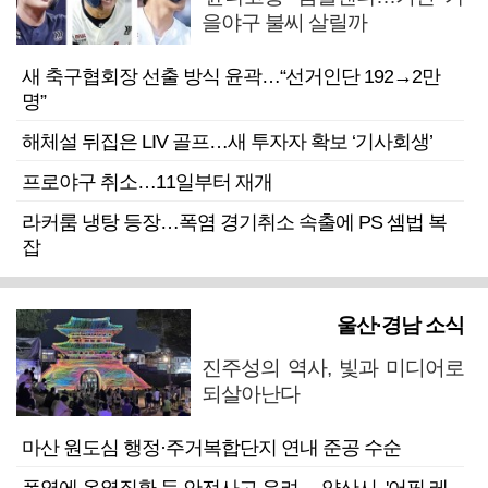
을야구 불씨 살릴까
새 축구협회장 선출 방식 윤곽…“선거인단 192→2만
명”
해체설 뒤집은 LIV 골프…새 투자자 확보 ‘기사회생’
프로야구 취소…11일부터 재개
라커룸 냉탕 등장…폭염 경기취소 속출에 PS 셈법 복
잡
울산·경남 소식
진주성의 역사, 빛과 미디어로
되살아난다
마산 원도심 행정·주거복합단지 연내 준공 수순