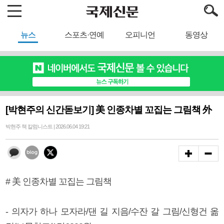
뉴스
스포츠·연예
오피니언
동영상
[박현주의 신간돋보기] 美 인종차별 꼬집는 그림책 外
박현주 책 칼럼니스트 | 2026.06.04 19:21
# 美 인종차별 꼬집는 그림책
- 의자가 하나 모자라/댄 길 지음/수잔 갈 그림/신형건 옮