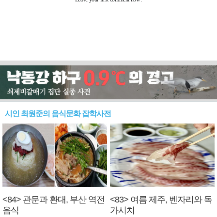
시인 최원준의 음식문화 잡학사전
<84> 관문과 환대, 부산 역전
<83> 여름 제주, 벤자리와 독
음식
가시치