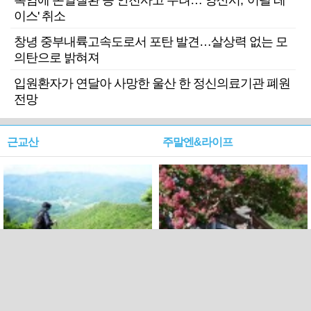
폭염에 온열질환 등 안전사고 우려… 양산시, '어필 레
이스' 취소
창녕 중부내륙고속도로서 포탄 발견…살상력 없는 모
의탄으로 밝혀져
입원환자가 연달아 사망한 울산 한 정신의료기관 폐원
전망
근교산
주말엔&라이프
근교산&그너머…상주·문경
폭염보다 더 뜨거워라…100
청화산~시루봉
일을 붉게 불태울 ‘선비정신’
피었네