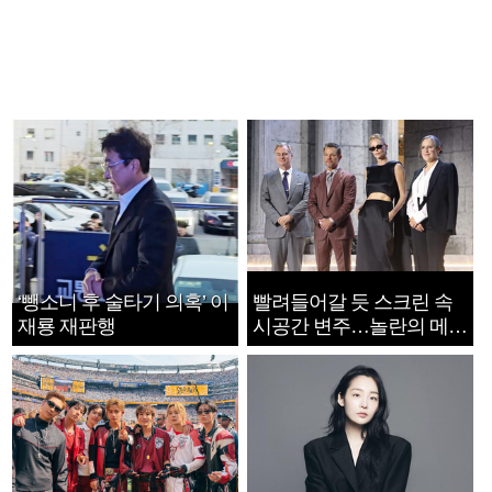
‘뺑소니 후 술타기 의혹’ 이
빨려들어갈 듯 스크린 속
재룡 재판행
시공간 변주…놀란의 메시
지는 ‘전쟁 속죄’