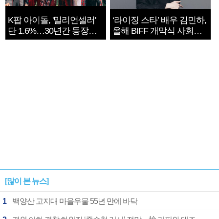
K팝 아이돌, '밀리언셀러'
‘라이징 스타’ 배우 김민하,
단 1.6%…30년간 등장
올해 BIFF 개막식 사회자
1182개팀 전수조사
확정
[많이 본 뉴스]
1
백양산 고지대 마을우물 55년 만에 바닥