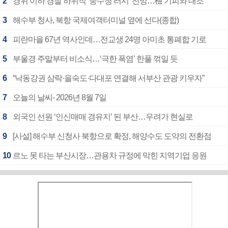
2
경위 이하 경찰 하위직 ‘중수청 러시’ 전망…檢 기피와 대조
3
해수부 청사, 북항 국제여객터미널 옆에 선다(종합)
4
피란마을 67년 역사인데…전교생 24명 아미초 통폐합 기로
5
부울경 주말부터 비소식…‘극한 폭염’ 한풀 꺾일 듯
6
“낙동강권 삼락·을숙도·다대포 연결해 서부산 관광 키우자”
7
오늘의 날씨- 2026년 8월 7일
8
외국인 선원 ‘인신매매 경유지’ 된 부산…우려가 현실로
9
[사설] 해수부 신청사 북항으로 확정, 해양수도 도약의 전환점
10
르노 못 타는 부산시장…관용차 규정에 막힌 지역기업 응원