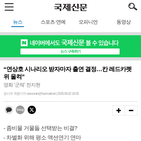
뉴스
스포츠·연예
오피니언
동영상
“연상호 시나리오 받자마자 출연 결정…칸 레드카펫
위 울컥”
영화 ‘군체’ 전지현
정시우 객원기자 siwoorain@hanmail.net | 2026.06.02 18:35
- 좀비물 거물들 선택받는 비결?
- 차별화 위해 평소 액션연기 연마