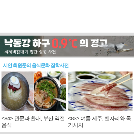
시인 최원준의 음식문화 잡학사전
<84> 관문과 환대, 부산 역전
<83> 여름 제주, 벤자리와 독
음식
가시치