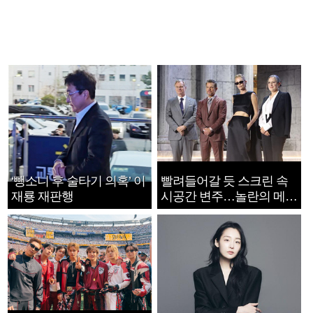
‘뺑소니 후 술타기 의혹’ 이
빨려들어갈 듯 스크린 속
재룡 재판행
시공간 변주…놀란의 메시
지는 ‘전쟁 속죄’