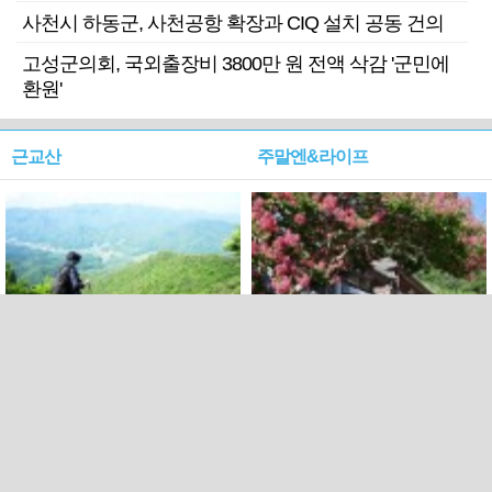
사천시 하동군, 사천공항 확장과 CIQ 설치 공동 건의
고성군의회, 국외출장비 3800만 원 전액 삭감 '군민에
환원'
근교산
주말엔&라이프
근교산&그너머…상주·문경
폭염보다 더 뜨거워라…100
청화산~시루봉
일을 붉게 불태울 ‘선비정신’
피었네
PC버전
엑스
페이스북