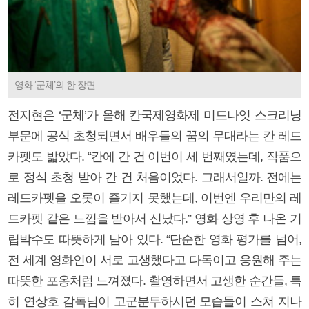
영화 ‘군체’의 한 장면.
전지현은 ‘군체’가 올해 칸국제영화제 미드나잇 스크리닝
부문에 공식 초청되면서 배우들의 꿈의 무대라는 칸 레드
카펫도 밟았다. “칸에 간 건 이번이 세 번째였는데, 작품으
로 정식 초청 받아 간 건 처음이었다. 그래서일까. 전에는
레드카펫을 오롯이 즐기지 못했는데, 이번엔 우리만의 레
드카펫 같은 느낌을 받아서 신났다.” 영화 상영 후 나온 기
립박수도 따뜻하게 남아 있다. “단순한 영화 평가를 넘어,
전 세계 영화인이 서로 고생했다고 다독이고 응원해 주는
따뜻한 포옹처럼 느껴졌다. 촬영하면서 고생한 순간들, 특
히 연상호 감독님이 고군분투하시던 모습들이 스쳐 지나