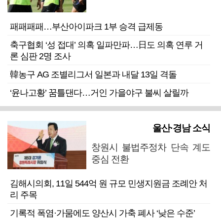
패패패패…부산아이파크 1부 승격 급제동
축구협회 ‘성 접대’ 의혹 일파만파…日도 의혹 연루 거
론 심판 2명 조사
韓농구 AG 조별리그서 일본과 내달 13일 격돌
‘윤나고황’ 꿈틀댄다…거인 가을야구 불씨 살릴까
울산·경남 소식
창원시 불법주정차 단속 계도
중심 전환
김해시의회, 11일 544억 원 규모 민생지원금 조례안 처
리 주목
기록적 폭염·가뭄에도 양산시 가축 폐사 ‘낮은 수준’