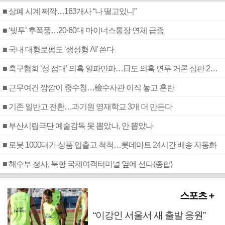
■ 상폐 시계 째깍…163개사 “나 떨고있니”
■ ‘빚투’ 후폭풍…20·60대 마이너스통장 연체 급증
■ 국내 대형로펌도 ‘생성형 AI’ 쓴다
■ 축구협회 ‘성 접대’ 의혹 일파만파…日도 의혹 연루 거론 심판 2명 조사
■ 근무여건 깜깜이 중수청…檢수사관 이직 놓고 혼란
■ 기존 일반고 전환…과기원 영재학교 3개 더 만든다
■ 부산시립극단 예술감독 못 뽑았나, 안 뽑았나
■ 로봇 1000대가 상품 입출고 척척…롯데마트 24시간 배송 자동화
■ 해수부 청사, 북항 국제여객터미널 옆에 선다(종합)
스포츠 +
“이강인 서울서 새 출발 응원”