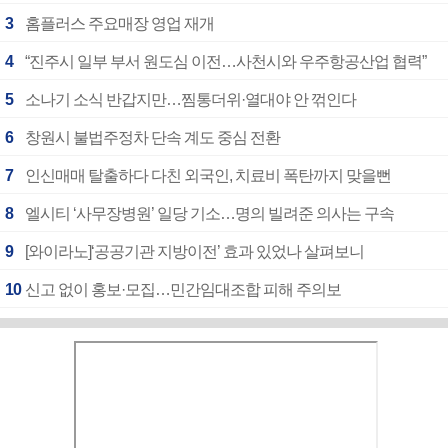
3
홈플러스 주요매장 영업 재개
4
“진주시 일부 부서 원도심 이전…사천시와 우주항공산업 협력”
5
소나기 소식 반갑지만…찜통더위·열대야 안 꺾인다
6
창원시 불법주정차 단속 계도 중심 전환
7
인신매매 탈출하다 다친 외국인, 치료비 폭탄까지 맞을뻔
8
엘시티 ‘사무장병원’ 일당 기소…명의 빌려준 의사는 구속
9
[와이라노]‘공공기관 지방이전’ 효과 있었나 살펴보니
10
신고 없이 홍보·모집…민간임대조합 피해 주의보