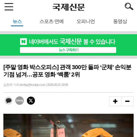
뉴스
스포츠·연예
오피니언
동영상
[주말 영화 박스오피스] 관객 300만 돌파 ‘군체’ 손익분
기점 넘겨…공포 영화 ‘백룸’ 2위
김현주 기자 kimhju@kookje.co.kr | 2026.06.01 18:58