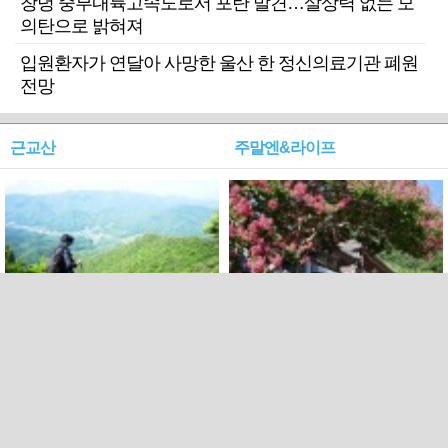
창녕 중부내륙고속도로서 포탄 발견…살상력 없는 모
의탄으로 밝혀져
입원환자가 연달아 사망한 울산 한 정신의료기관 폐원
전망
근교산
주말엔&라이프
근교산&그너머…상주·문경
폭염보다 더 뜨거워라…100
청화산~시루봉
일을 붉게 불태울 ‘선비정신’
피었네
PC버전
엑스
페이스북