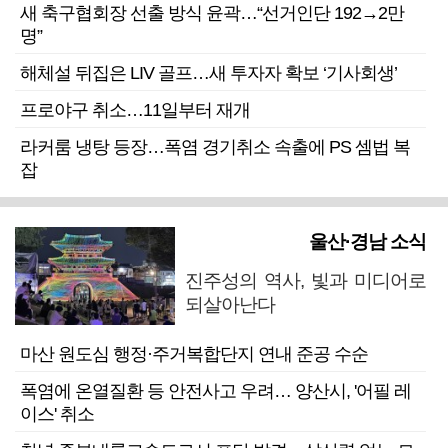
새 축구협회장 선출 방식 윤곽…“선거인단 192→2만
명”
해체설 뒤집은 LIV 골프…새 투자자 확보 ‘기사회생’
프로야구 취소…11일부터 재개
라커룸 냉탕 등장…폭염 경기취소 속출에 PS 셈법 복
잡
울산·경남 소식
진주성의 역사, 빛과 미디어로
되살아난다
마산 원도심 행정·주거복합단지 연내 준공 수순
폭염에 온열질환 등 안전사고 우려… 양산시, '어필 레
이스' 취소