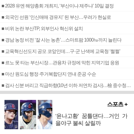
■ 2028 유엔 해양총회 개최지, ‘부산이냐 제주냐’ 10일 결정
■ 외국인 선원 ‘인신매매 경유지’ 된 부산…우려가 현실로
■ 비위 논란 부산TP, 외부인사 혁신위 설치
■ 경남 농정 비전 ‘잘 사는 농촌’…스마트팜 1000㏊까지 늘린다
■ 교육혁신선도지 공모 코앞인데…구·군 난색에 교육청 ‘쩔쩔’
■ 르노 못 타는 부산시장…관용차 규정에 막힌 지역기업 응원
■ 마산 원도심 행정·주거복합단지 연내 준공 수순
■ 검사 신분 버리고 직급하향(10년 이하 저연차 검사)…檢 중수청행 기피
스포츠 +
‘윤나고황’ 꿈틀댄다…거인 가
을야구 불씨 살릴까