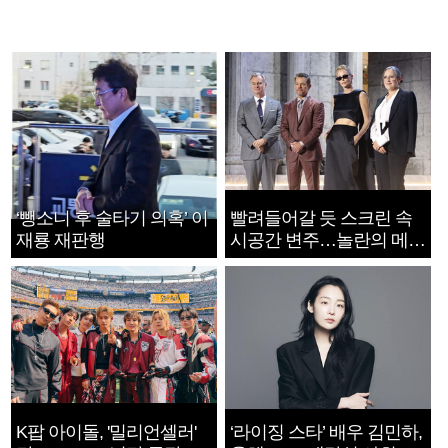
‘뺑소니 후 술타기 의혹’ 이
빨려들어갈 듯 스크린 속
재룡 재판행
시공간 변주…놀란의 메시
지는 ‘전쟁 속죄’
K팝 아이돌, '밀리언셀러'
‘라이징 스타’ 배우 김민하,