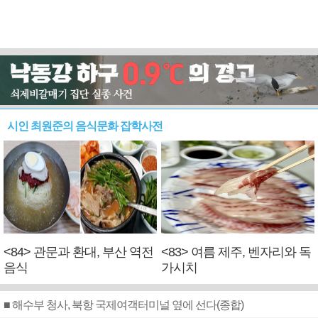
시인 최원준의 음식문화 잡학사전
<84> 관문과 환대, 부산 역전
<83> 여름 제주, 벤자리와 독
음식
가시치
■ 해수부 청사, 북항 국제여객터미널 옆에 선다(종합)