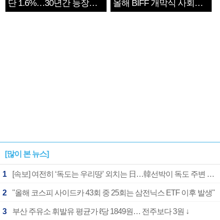
단 1.6%…30년간 등장
올해 BIFF 개막식 사회자
1182개팀 전수조사
확정
[많이 본 뉴스]
1
[속보] 여전히 ‘독도는 우리땅’ 외치는 日…韓선박이 독도 주변 해양조사 활동하자 반발
2
"올해 코스피 사이드카 43회 중 25회는 삼전닉스 ETF 이후 발생"
3
부산 주유소 휘발유 평균가 ℓ당 1849원… 전주보다 3원 ↓