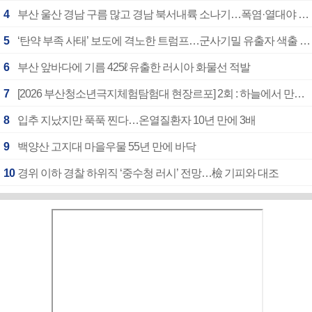
4
부산 울산 경남 구름 많고 경남 북서내륙 소나기…폭염·열대야 계속
5
‘탄약 부족 사태’ 보도에 격노한 트럼프…군사기밀 유출자 색출 지시
6
부산 앞바다에 기름 425ℓ 유출한 러시아 화물선 적발
7
[2026 부산청소년극지체험탐험대 현장르포] 2회 : 하늘에서 만난 얼음의 나라
8
입추 지났지만 푹푹 찐다…온열질환자 10년 만에 3배
9
백양산 고지대 마을우물 55년 만에 바닥
10
경위 이하 경찰 하위직 ‘중수청 러시’ 전망…檢 기피와 대조