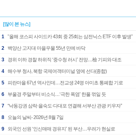
[많이 본 뉴스]
1
"올해 코스피 사이드카 43회 중 25회는 삼전닉스 ETF 이후 발생"
2
백양산 고지대 마을우물 55년 만에 바닥
3
경위 이하 경찰 하위직 ‘중수청 러시’ 전망…檢 기피와 대조
4
해수부 청사, 북항 국제여객터미널 옆에 선다(종합)
5
피란마을 67년 역사인데…전교생 24명 아미초 통폐합 기로
6
부울경 주말부터 비소식…‘극한 폭염’ 한풀 꺾일 듯
7
“낙동강권 삼락·을숙도·다대포 연결해 서부산 관광 키우자”
8
오늘의 날씨- 2026년 8월 7일
9
외국인 선원 ‘인신매매 경유지’ 된 부산…우려가 현실로