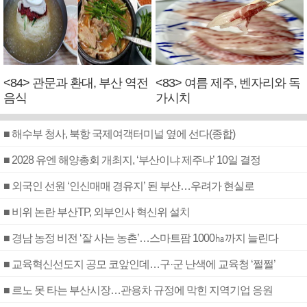
<84> 관문과 환대, 부산 역전
<83> 여름 제주, 벤자리와 독
음식
가시치
■ 해수부 청사, 북항 국제여객터미널 옆에 선다(종합)
■ 2028 유엔 해양총회 개최지, ‘부산이냐 제주냐’ 10일 결정
■ 외국인 선원 ‘인신매매 경유지’ 된 부산…우려가 현실로
■ 비위 논란 부산TP, 외부인사 혁신위 설치
■ 경남 농정 비전 ‘잘 사는 농촌’…스마트팜 1000㏊까지 늘린다
■ 교육혁신선도지 공모 코앞인데…구·군 난색에 교육청 ‘쩔쩔’
■ 르노 못 타는 부산시장…관용차 규정에 막힌 지역기업 응원