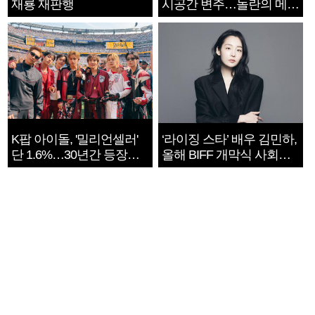
재룡 재판행
시공간 변주…놀란의 메시
지는 ‘전쟁 속죄’
K팝 아이돌, '밀리언셀러'
‘라이징 스타’ 배우 김민하,
단 1.6%…30년간 등장
올해 BIFF 개막식 사회자
1182개팀 전수조사
확정