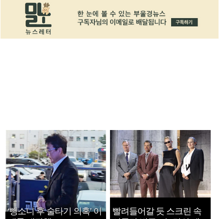
‘뺑소니 후 술타기 의혹’ 이
빨려들어갈 듯 스크린 속