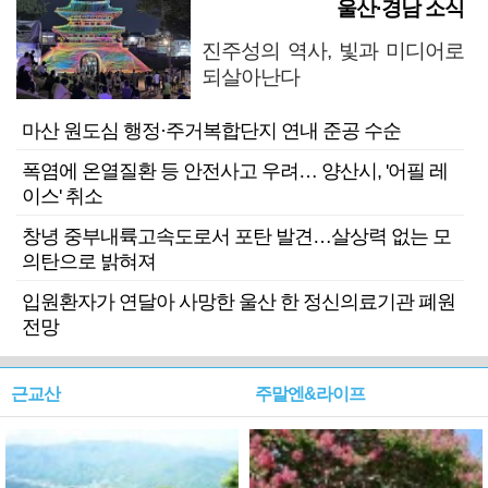
울산·경남 소식
진주성의 역사, 빛과 미디어로
되살아난다
마산 원도심 행정·주거복합단지 연내 준공 수순
폭염에 온열질환 등 안전사고 우려… 양산시, '어필 레
이스' 취소
창녕 중부내륙고속도로서 포탄 발견…살상력 없는 모
의탄으로 밝혀져
입원환자가 연달아 사망한 울산 한 정신의료기관 폐원
전망
근교산
주말엔&라이프