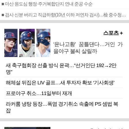
■ 마산 원도심 행정·주거복합단지 연내 준공 수순
■ 검사 신분 버리고 직급하향(10년 이하 저연차 검사)…檢 중수청행 기피
스포츠 +
‘윤나고황’ 꿈틀댄다…거인 가
을야구 불씨 살릴까
새 축구협회장 선출 방식 윤곽…“선거인단 192→2만
명”
해체설 뒤집은 LIV 골프…새 투자자 확보 ‘기사회생’
프로야구 취소…11일부터 재개
라커룸 냉탕 등장…폭염 경기취소 속출에 PS 셈법 복
잡