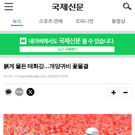
뉴스
스포츠·연예
오피니언
동영상
붉게 물든 태화강…개양귀비 꽃물결
박수현 기자 parksh@kookje.co.kr | 2026.05.17 07:55