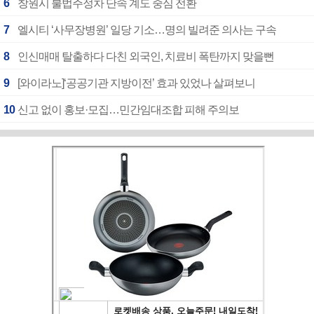
6
창원시 불법주정차 단속 계도 중심 전환
7
엘시티 ‘사무장병원’ 일당 기소…명의 빌려준 의사는 구속
8
인신매매 탈출하다 다친 외국인, 치료비 폭탄까지 맞을뻔
9
[와이라노]‘공공기관 지방이전’ 효과 있었나 살펴보니
10
신고 없이 홍보·모집…민간임대조합 피해 주의보