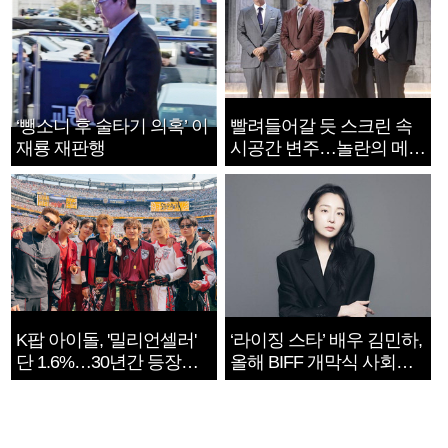
‘뺑소니 후 술타기 의혹’ 이
빨려들어갈 듯 스크린 속
재룡 재판행
시공간 변주…놀란의 메시
지는 ‘전쟁 속죄’
K팝 아이돌, '밀리언셀러'
‘라이징 스타’ 배우 김민하,
단 1.6%…30년간 등장
올해 BIFF 개막식 사회자
1182개팀 전수조사
확정