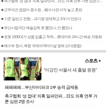
■ 축구협회 ‘성 접대’ 의혹 일파만파…日도 의혹 연루 거론 심판 2명 조사
■ 근무여건 깜깜이 중수청…檢수사관 이직 놓고 혼란
■ 기존 일반고 전환…과기원 영재학교 3개 더 만든다
■ 부산시립극단 예술감독 못 뽑았나, 안 뽑았나
■ 로봇 1000대가 상품 입출고 척척…롯데마트 24시간 배송 자동화
■ 해수부 청사, 북항 국제여객터미널 옆에 선다(종합)
스포츠 +
“이강인 서울서 새 출발 응원”
패패패패…부산아이파크 1부 승격 급제동
축구협회 ‘성 접대’ 의혹 일파만파…日도 의혹 연루 거
론 심판 2명 조사