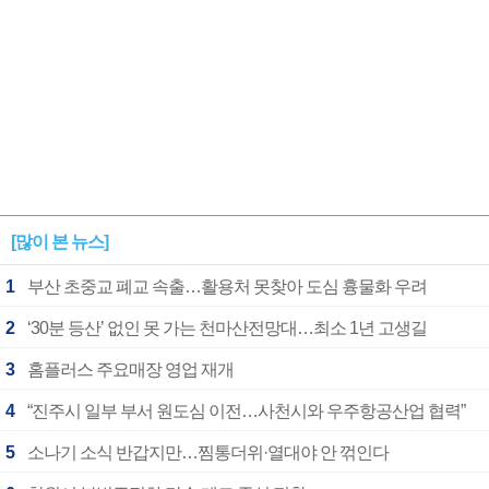
[많이 본 뉴스]
1
부산 초중교 폐교 속출…활용처 못찾아 도심 흉물화 우려
2
‘30분 등산’ 없인 못 가는 천마산전망대…최소 1년 고생길
3
홈플러스 주요매장 영업 재개
4
“진주시 일부 부서 원도심 이전…사천시와 우주항공산업 협력”
5
소나기 소식 반갑지만…찜통더위·열대야 안 꺾인다