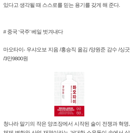
있다고 생각될 때 스스로를 믿는 용기를 갖게 해 준다.
# 중국 ‘국주’ 베일 벗겨내다
마오타이- 우샤오보 지음 /홍승직 옮김 /양원준 감수 /싱긋
/3만9800원
청나라 말기의 작은 양조장에서 시작된 술이 전쟁과 혁명,
체제 변화와 산업 재편이라는 거대한 소용돌이 속에서 살