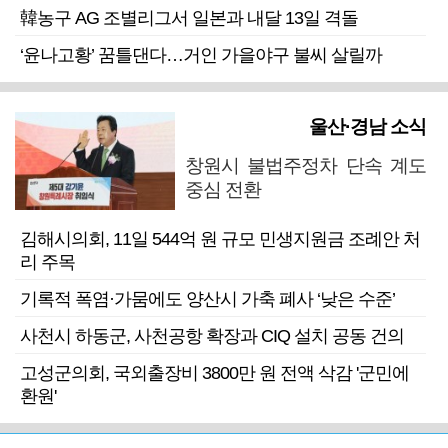
韓농구 AG 조별리그서 일본과 내달 13일 격돌
‘윤나고황’ 꿈틀댄다…거인 가을야구 불씨 살릴까
울산·경남 소식
창원시 불법주정차 단속 계도
중심 전환
김해시의회, 11일 544억 원 규모 민생지원금 조례안 처
리 주목
기록적 폭염·가뭄에도 양산시 가축 폐사 ‘낮은 수준’
사천시 하동군, 사천공항 확장과 CIQ 설치 공동 건의
고성군의회, 국외출장비 3800만 원 전액 삭감 '군민에
환원'