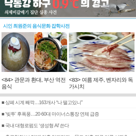
시인 최원준의 음식문화 잡학사전
<84> 관문과 환대, 부산 역전
<83> 여름 제주, 벤자리와 독
음식
가시치
■ 상폐 시계 째깍…163개사 “나 떨고있니”
■ ‘빚투’ 후폭풍…20·60대 마이너스통장 연체 급증
■ 국내 대형로펌도 ‘생성형 AI’ 쓴다