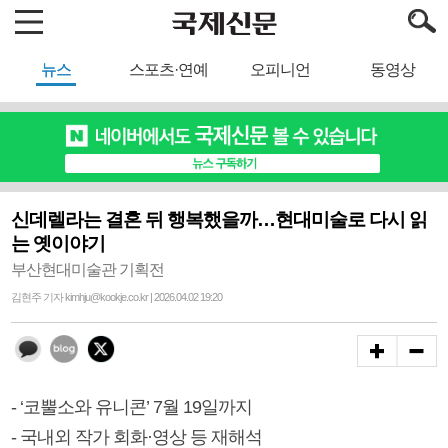
뉴스
스포츠·연예
오피니언
동영상
신데렐라는 결혼 뒤 행복했을까…현대미술로 다시 읽
는 옛이야기
부산현대미술관 기획전
김현주 기자 kimhju@kookje.co.kr | 2026.04.02 19:20
- ‘코뿔소와 유니콘’ 7월 19일까지
- 국내외 작가 회화·영상 등 재해석