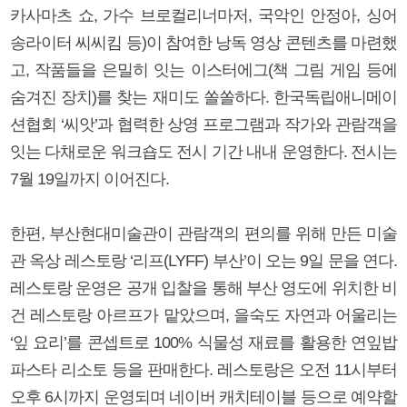
카사마츠 쇼, 가수 브로컬리너마저, 국악인 안정아, 싱어
송라이터 씨씨킴 등)이 참여한 낭독 영상 콘텐츠를 마련했
고, 작품들을 은밀히 잇는 이스터에그(책 그림 게임 등에
숨겨진 장치)를 찾는 재미도 쏠쏠하다. 한국독립애니메이
션협회 ‘씨앗’과 협력한 상영 프로그램과 작가와 관람객을
잇는 다채로운 워크숍도 전시 기간 내내 운영한다. 전시는
7월 19일까지 이어진다.
한편, 부산현대미술관이 관람객의 편의를 위해 만든 미술
관 옥상 레스토랑 ‘리프(LYFF) 부산’이 오는 9일 문을 연다.
레스토랑 운영은 공개 입찰을 통해 부산 영도에 위치한 비
건 레스토랑 아르프가 맡았으며, 을숙도 자연과 어울리는
‘잎 요리’를 콘셉트로 100% 식물성 재료를 활용한 연잎밥
파스타 리소토 등을 판매한다. 레스토랑은 오전 11시부터
오후 6시까지 운영되며 네이버 캐치테이블 등으로 예약할