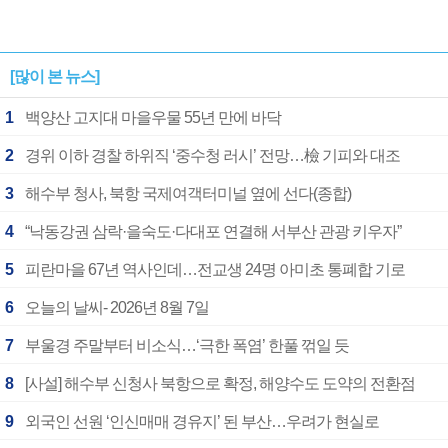
[많이 본 뉴스]
1
백양산 고지대 마을우물 55년 만에 바닥
2
경위 이하 경찰 하위직 ‘중수청 러시’ 전망…檢 기피와 대조
3
해수부 청사, 북항 국제여객터미널 옆에 선다(종합)
4
“낙동강권 삼락·을숙도·다대포 연결해 서부산 관광 키우자”
5
피란마을 67년 역사인데…전교생 24명 아미초 통폐합 기로
6
오늘의 날씨- 2026년 8월 7일
7
부울경 주말부터 비소식…‘극한 폭염’ 한풀 꺾일 듯
8
[사설] 해수부 신청사 북항으로 확정, 해양수도 도약의 전환점
9
외국인 선원 ‘인신매매 경유지’ 된 부산…우려가 현실로