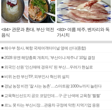
<84> 관문과 환대, 부산 역전
<83> 여름 제주, 벤자리와 독
음식
가시치
■ 해수부 청사, 북항 국제여객터미널 옆에 선다(종합)
■ 2028 유엔 해양총회 개최지, ‘부산이냐 제주냐’ 10일 결정
■ 외국인 선원 ‘인신매매 경유지’ 된 부산…우려가 현실로
■ 비위 논란 부산TP, 외부인사 혁신위 설치
■ 경남 농정 비전 ‘잘 사는 농촌’…스마트팜 1000㏊까지 늘린다
■ 교육혁신선도지 공모 코앞인데…구·군 난색에 교육청 ‘쩔쩔’
■ 르노 못 타는 부산시장…관용차 규정에 막힌 지역기업 응원