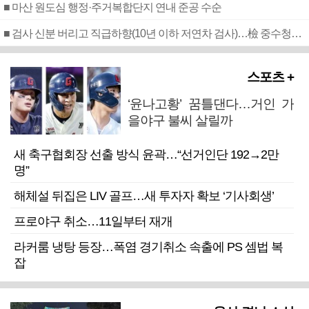
■ 마산 원도심 행정·주거복합단지 연내 준공 수순
■ 검사 신분 버리고 직급하향(10년 이하 저연차 검사)…檢 중수청행 기피
스포츠 +
‘윤나고황’ 꿈틀댄다…거인 가
을야구 불씨 살릴까
새 축구협회장 선출 방식 윤곽…“선거인단 192→2만
명”
해체설 뒤집은 LIV 골프…새 투자자 확보 ‘기사회생’
프로야구 취소…11일부터 재개
라커룸 냉탕 등장…폭염 경기취소 속출에 PS 셈법 복
잡