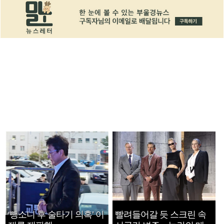
‘뺑소니 후 술타기 의혹’ 이
빨려들어갈 듯 스크린 속