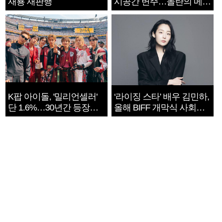
재룡 재판행
시공간 변주…놀란의 메시
지는 ‘전쟁 속죄’
K팝 아이돌, '밀리언셀러'
‘라이징 스타’ 배우 김민하,
단 1.6%…30년간 등장
올해 BIFF 개막식 사회자
1182개팀 전수조사
확정