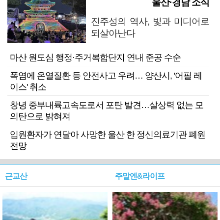
울산·경남 소식
진주성의 역사, 빛과 미디어로
되살아난다
마산 원도심 행정·주거복합단지 연내 준공 수순
폭염에 온열질환 등 안전사고 우려… 양산시, '어필 레
이스' 취소
창녕 중부내륙고속도로서 포탄 발견…살상력 없는 모
의탄으로 밝혀져
입원환자가 연달아 사망한 울산 한 정신의료기관 폐원
전망
근교산
주말엔&라이프