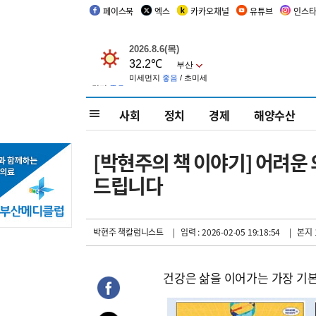
페이스북
엑스
카카오채널
유튜브
인스
사회
정치
경제
해양수산
[박현주의 책 이야기] 어려운
드립니다
박현주 책칼럼니스트
| 입력 : 2026-02-05 19:18:54
| 본지 
건강은 삶을 이어가는 가장 기본