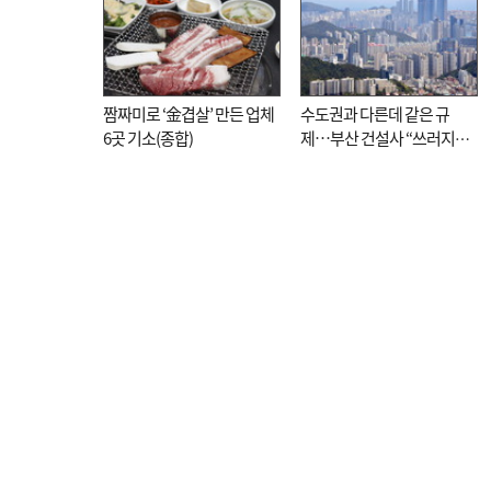
짬짜미로 ‘金겹살’ 만든 업체
수도권과 다른데 같은 규
6곳 기소(종합)
제…부산 건설사 “쓰러지기
직전”