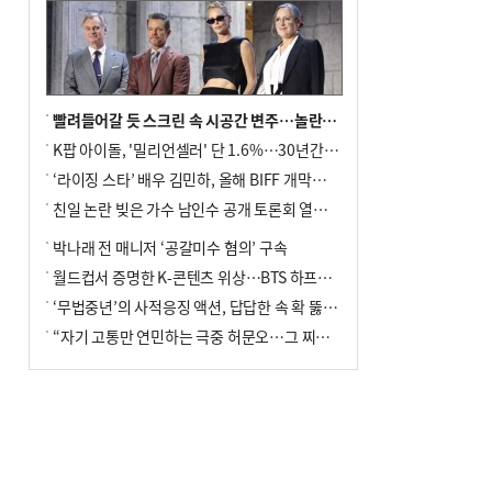
빨려들어갈 듯 스크린 속 시공간 변주…놀란의 메시지는 ‘전쟁 속죄’
K팝 아이돌, '밀리언셀러' 단 1.6%…30년간 등장 1182개팀 전수조사
‘라이징 스타’ 배우 김민하, 올해 BIFF 개막식 사회자 확정
친일 논란 빚은 가수 남인수 공개 토론회 열린다.
박나래 전 매니저 ‘공갈미수 혐의’ 구속
월드컵서 증명한 K-콘텐츠 위상…BTS 하프타임쇼·정호연 트로피 세리머니
‘무법중년’의 사적응징 액션, 답답한 속 확 뚫어주네
“자기 고통만 연민하는 극중 허문오…그 찌질함까지 안아주고파”