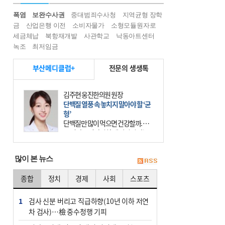
폭염
보완수사권
중대범죄수사청
지역균형 장학
금
산업은행 이전
소비자물가
소형모듈원자로
세금체납
북항재개발
사관학교
낙동아트센터
녹조
최저임금
부산메디클럽+
전문의 생생톡
김주현 웅진한의원 원장
단백질 열풍 속 놓치지 말아야 할 ‘균
형’
단백질만 많이 먹으면 건강할까. 요
즘 건강을 이야기할 때 빠지지 않는
키워드가 단백질이다. 헬스장을 다니
는 젊은 층부터 기초체력을 챙기려는
많이 본 뉴스
중·장년층까지 모두 “
종합
정치
경제
사회
스포츠
1
검사 신분 버리고 직급하향(10년 이하 저연
차 검사)…檢 중수청행 기피