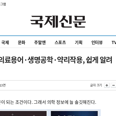
타그램
국제
문화
주말엔
스포츠
기획
인터뷰
T
 의료용어·생명공학·약리작용, 쉽게 알려
13면
글자 크기
이 되는 조건이다. 그래서 의학 정보에 늘 솔깃해진다.