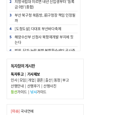
2
지방국립대 이르면 내년 신입생부터 ‘등록
금 0원’(종합)
3
부산 북구청 쑥뜸방, 前구청장 책임 인정될
까
4
[도청도설] 다대포 부산바다축제
5
해양수산부 신청사 북항재개발 부지에 짓
는다
6
법원, 단차 논란 북항 복합환승센터 공사중
지 관련 현장검증
7
지역 상권도 말라죽을 판이라…가뭄 속 밀
독자참여 게시판
양물축제 강행 논란
독자투고
|
기사제보
8
통영시민 추석 전 35만 원 받는다
인사
|
모임
|
개업
|
결혼
|
출산
|
동정
|
부고
9
산행안내
부산 철강공장 50대 노동자 추락사
|
산행후기
|
산행사진
등산
가이드
|
낚시
가이드
10
국힘 부산시당, ‘정이한 조력’ 시의원 윤리
위에…‘한동훈 지지’도 신고접수
[이슈]
국내연예