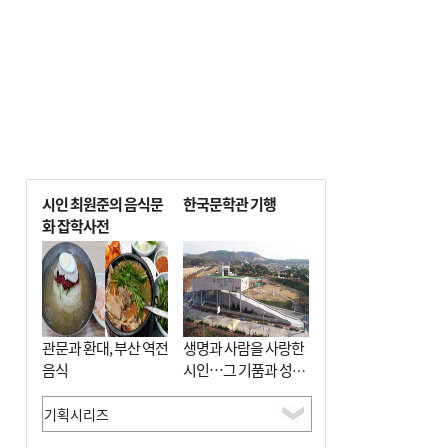
시인 최원준의 음식문
한국문학관 기행
화 잡학사전
관문과 환대, 부산 역전
생명과 사람을 사랑한
음식
시인…그 기품과 성실
함이 보존된 장소