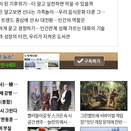
상이 된 기후위기…더 알고 실천하면 막을 수 있을까
[박현주의 책 이야기] 김장은 알고보면 신나는 가족놀이…우리 음식문화 다룬 그림책들
26 트렌드 중심에 선 AI 대전환…인간의 역할은
절하게 묻고 경청하기…인간관계 성패 가르는 대화의 기술
과 성장의 터전, 우리가 지켜온 도서관
■ 검사 신분 버리고 직급하향(10년 이하 저연차 검사)…檢 중수청행 기피
■ 지역 상권도 말라죽을 판이라…가뭄 속 밀양물축제 강행 논란
(종합)
다시 그린다
빨려들어갈 듯 스크린 속 시
그린벨트에 서바이벌 게임
■ 국힘 부산시당, ‘정이한 조력’ 시의원 윤리위에…‘한동훈 지지’도 신고접수
공간 변주…놀란의 메시지
장? 잇단 개장 문의에 찬반 논
비 부실
는 ‘전쟁 속죄’
쟁