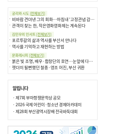
궁리와 시도
[전체보기]
비바람 견뎌낸 그의 회화…마침내 ‘고정관념 감옥’서 해방
관객이 찾는 한, 작은영화영화제는 계속된다
김민우의 인서트
[전체보기]
포르투갈의 삶과 역사를 부산서 만나다
역사를 기억하고 재현하는 방법
문화레시피
[전체보기]
붉은 빛 조명, 배우·합창단의 호연…눈앞에 다가온 부산오페라하우스
잿더미 될뻔했던 철종·영조 어진, 부산 귀환
박현주의 신간돋보기
[전체보기]
달구비·여우비…다양한 비 이름 外
알립니다
6·25 세계에 알린 女 종군기자 外
박현주의 책 이야기
· 제7회 부마항쟁문학상 공모
[전체보기]
더위가 깨운 감각과 추억…여름! 이리 사랑할 줄이야
· 2026 국제 어린이·청소년 경제아카데미
차세대 축구황제는? 월드컵 아는만큼 보여요
· 제28회 부산광역시장배 전국바둑대회
아침의 갤러리
[전체보기]
제니스 채-푸른 냄새의 부산
문재필-여름_저녁무렵의호수