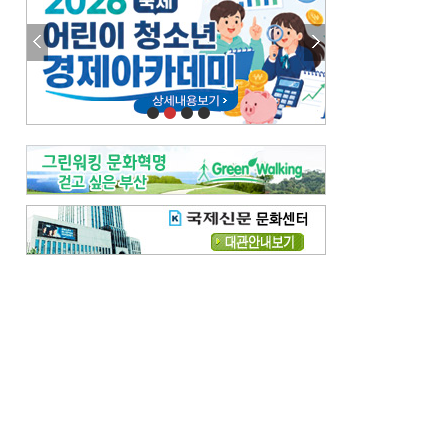
이 한편의 시조
[전체보기]
참선 /오기환
고향 /김진규
주말 영화 박스오피스
[전체보기]
‘스파이더맨’ 개봉 5일 만에 300만 돌풍…박스오피스·예매율 동시 1위
‘호프’ 개봉 11일 만에 관객 300만…‘스파이더맨’ 예매율 68.8% 1위
오늘의 운세-
[전체보기]
오늘의 운세- 2026년 8월 6일 (음 6월 24일)
오늘의 운세- 2026년 8월 5일 (음 6월 23일)
조해훈의 고전 속 이 문장
[전체보기]
입추 지났는데도 덥다며 신유안에게 보낸 박규수의 편지
불볕더위 지속되다 단비 내려 시 읊은 조선 후기 신익전