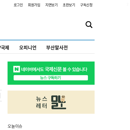
2
로그인
회원가입
지면보기
초판보기
구독신청
V국제
오피니언
부산말사전
오늘
이슈