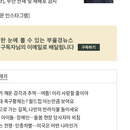
kr), 무단 전재 및 재배포 금지
문 인스타그램]
이야기
위가 깨운 감각과 추억…여름! 이리 사랑할 줄이야
세대 축구황제는? 월드컵 아는만큼 보여요
름으로 가는 길목, 나만의 반려식물 들이세요
자·아이들·장애인…돌봄 현장 당사자의 외침
없는 전쟁·인종차별…미국은 어떤 나라인가