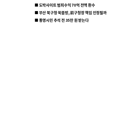
■ 도박사이트 범죄수익 70억 전액 환수
■ 부산 북구청 쑥뜸방, 前구청장 책임 인정될까
■ 통영시민 추석 전 35만 원 받는다