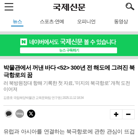
뉴스
스포츠·연예
오피니언
동영상
박물관에서 꺼낸 바다 <52> 300년 전 해도에 그려진 북
극항로의 꿈
러 북방원정대 항해 기록한 첫 자료, ‘미지의 북극항로’ 개척 도전
이어져
김종호 국립해양박물관 교육문화팀 연구원 | 2025.11.12 18:34
유럽과 아시아를 연결하는 북극항로에 관한 관심이 뜨겁