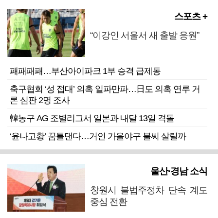
스포츠 +
“이강인 서울서 새 출발 응원”
패패패패…부산아이파크 1부 승격 급제동
축구협회 ‘성 접대’ 의혹 일파만파…日도 의혹 연루 거
론 심판 2명 조사
韓농구 AG 조별리그서 일본과 내달 13일 격돌
‘윤나고황’ 꿈틀댄다…거인 가을야구 불씨 살릴까
울산·경남 소식
창원시 불법주정차 단속 계도
중심 전환