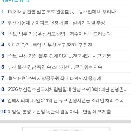
1
15호 태풍 찬홈 일본 도쿄 관통할 듯…동해안에 비 뿌리나
2
부산 해운대구 아파트 14층서 불…실외기 과열 추정
3
[속보] 남부 가뭄 위성서도 선명…저수지 바닥 드러났다
4
까마귀 탓?…폭염 속 부산 북구 986가구 정전
5
[속보] 부산·김해·울주 ‘경계 단계’…전국 48개 시군 가뭄
6
부산·울산·경남 폭염 속 소나기·비…무더위는 지속
7
‘혐오표현’ 쓰면 지방공무원 최대 파면까지 중징계
8
[2026 부산청소년극지체험탐험대 현장르포] 3회 : 석탄 탄광촌에서 북극 연구의 중심지로
9
김해시의회, 11일 544억 원 규모 민생지원금 조례안 처리 주목
10
이임생, 홍명보 선임 독단적 결정 아냐…면담 메모 제출