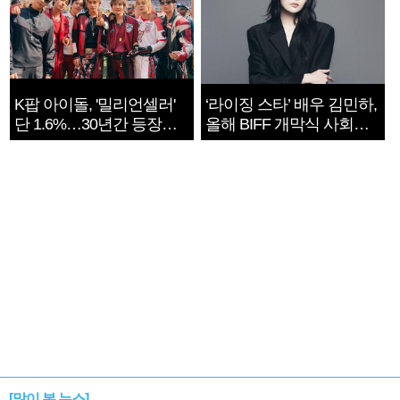
K팝 아이돌, '밀리언셀러'
‘라이징 스타’ 배우 김민하,
단 1.6%…30년간 등장
올해 BIFF 개막식 사회자
1182개팀 전수조사
확정
[많이 본 뉴스]