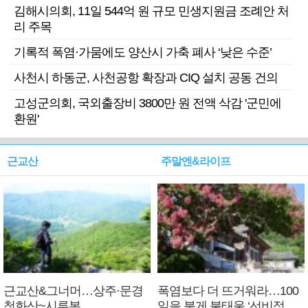
김해시의회, 11일 544억 원 규모 민생지원금 조례안 처
리 주목
기록적 폭염·가뭄에도 양산시 가축 폐사 ‘낮은 수준’
사천시 하동군, 사천공항 확장과 CIQ 설치 공동 건의
고성군의회, 국외출장비 3800만 원 전액 삭감 '군민에
환원'
근교산
주말엔&라이프
근교산&그너머…상주·문경
폭염보다 더 뜨거워라…100
청화산~시루봉
일을 붉게 불태울 ‘선비정신’