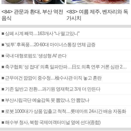
<84> 관문과 환대, 부산 역전
<83> 여름 제주, 벤자리와 독
음식
가시치
■ 상폐 시계 째깍…163개사 “나 떨고있니”
■ ‘빚투’ 후폭풍…20·60대 마이너스통장 연체 급증
■ 국내 대형로펌도 ‘생성형 AI’ 쓴다
■ 축구협회 ‘성 접대’ 의혹 일파만파…日도 의혹 연루 거론 심판 2명 조사
■ 근무여건 깜깜이 중수청…檢수사관 이직 놓고 혼란
■ 기존 일반고 전환…과기원 영재학교 3개 더 만든다
■ 부산시립극단 예술감독 못 뽑았나, 안 뽑았나
■ 로봇 1000대가 상품 입출고 척척…롯데마트 24시간 배송 자동화
■ 해수부 청사, 북항 국제여객터미널 옆에 선다(종합)