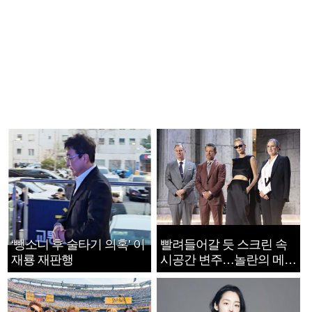
‘뺑소니 후 술타기 의혹’ 이
빨려들어갈 듯 스크린 속
재룡 재판행
시공간 변주…놀란의 메시
지는 ‘전쟁 속죄’