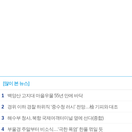
[많이 본 뉴스]
1
백양산 고지대 마을우물 55년 만에 바닥
2
경위 이하 경찰 하위직 ‘중수청 러시’ 전망…檢 기피와 대조
3
해수부 청사, 북항 국제여객터미널 옆에 선다(종합)
4
부울경 주말부터 비소식…‘극한 폭염’ 한풀 꺾일 듯