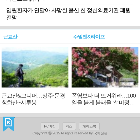
입원환자가 연달아 사망한 울산 한 정신의료기관 폐원
전망
근교산
주말엔&라이프
근교산&그너머…상주·문경
폭염보다 더 뜨거워라…100
청화산~시루봉
일을 붉게 불태울 ‘선비정신’
피었네
PC버전
엑스
페이스북
Copyright ⓒ 2015 All rights reserved by 국제신문