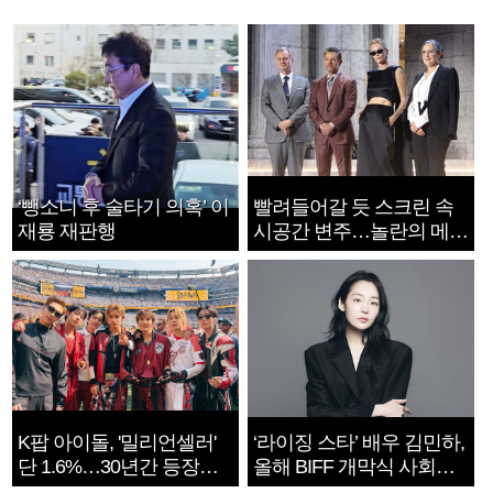
‘뺑소니 후 술타기 의혹’ 이
빨려들어갈 듯 스크린 속
재룡 재판행
시공간 변주…놀란의 메시
지는 ‘전쟁 속죄’
K팝 아이돌, '밀리언셀러'
‘라이징 스타’ 배우 김민하,
단 1.6%…30년간 등장
올해 BIFF 개막식 사회자
1182개팀 전수조사
확정