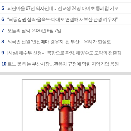
5
피란마을 67년 역사인데…전교생 24명 아미초 통폐합 기로
6
“낙동강권 삼락·을숙도·다대포 연결해 서부산 관광 키우자”
7
오늘의 날씨- 2026년 8월 7일
8
외국인 선원 ‘인신매매 경유지’ 된 부산…우려가 현실로
9
[사설] 해수부 신청사 북항으로 확정, 해양수도 도약의 전환점
10
르노 못 타는 부산시장…관용차 규정에 막힌 지역기업 응원