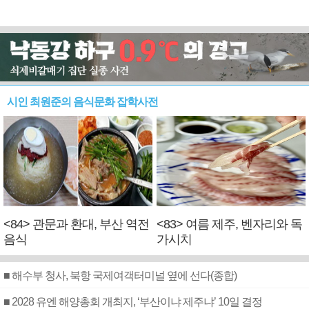
시인 최원준의 음식문화 잡학사전
<84> 관문과 환대, 부산 역전
<83> 여름 제주, 벤자리와 독
음식
가시치
■ 해수부 청사, 북항 국제여객터미널 옆에 선다(종합)
■ 2028 유엔 해양총회 개최지, ‘부산이냐 제주냐’ 10일 결정