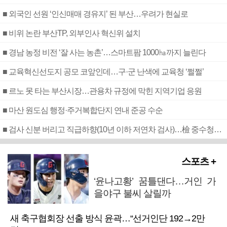
■ 외국인 선원 ‘인신매매 경유지’ 된 부산…우려가 현실로
■ 비위 논란 부산TP, 외부인사 혁신위 설치
■ 경남 농정 비전 ‘잘 사는 농촌’…스마트팜 1000㏊까지 늘린다
■ 교육혁신선도지 공모 코앞인데…구·군 난색에 교육청 ‘쩔쩔’
■ 르노 못 타는 부산시장…관용차 규정에 막힌 지역기업 응원
■ 마산 원도심 행정·주거복합단지 연내 준공 수순
■ 검사 신분 버리고 직급하향(10년 이하 저연차 검사)…檢 중수청행 기피
스포츠 +
‘윤나고황’ 꿈틀댄다…거인 가
을야구 불씨 살릴까
새 축구협회장 선출 방식 윤곽…“선거인단 192→2만