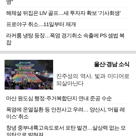
명”
해체설 뒤집은 LIV 골프…새 투자자 확보 ‘기사회생’
프로야구 취소…11일부터 재개
라커룸 냉탕 등장…폭염 경기취소 속출에 PS 셈법 복
잡
울산·경남 소식
진주성의 역사, 빛과 미디어로
되살아난다
마산 원도심 행정·주거복합단지 연내 준공 수순
폭염에 온열질환 등 안전사고 우려… 양산시, '어필 레
이스' 취소
창녕 중부내륙고속도로서 포탄 발견…살상력 없는 모
의탄으로 밝혀져