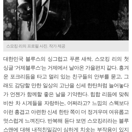
스모킹 리의 프로필 사진. 작가 제공
대한민국 블루스의 싱그럽고 푸른 새싹, 스모킹 리의 첫
싱글 ‘거제블루스’는 거제에서 날아온 가을편지 같다. 흥겨
운 포크리듬을 타고 멀리 있는 친구들의 안부를 묻고, 그
래도 감당할 만한 일상의 고난을 신세 한탄처럼 늘어놓다
가 언젠가 함께할 좋은 날을 기약한다. 힙합 리듬에 맞춰
비싼 차 시계들을 자랑하는, 어쩌라고? 느낌의 스웩보다
이런 흥겹고 아련한 신세 한탄 쪽이 더 정겨우며 여유롭고
멋스럽게 느껴진다. 반복해 듣다 보면 스모킹리라는 블루
스맨에 대해 내적친밀감이 심하게 치솟는 부작용이 있지