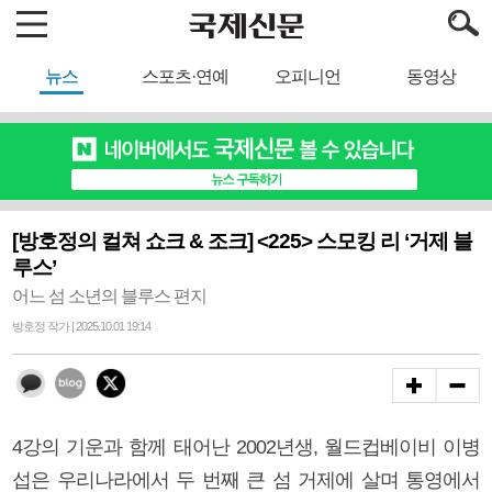
뉴스
스포츠·연예
오피니언
동영상
[방호정의 컬쳐 쇼크 & 조크] <225> 스모킹 리 ‘거제 블
루스’
어느 섬 소년의 블루스 편지
방호정 작가 | 2025.10.01 19:14
4강의 기운과 함께 태어난 2002년생, 월드컵베이비 이병
섭은 우리나라에서 두 번째 큰 섬 거제에 살며 통영에서