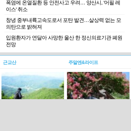
폭염에 온열질환 등 안전사고 우려… 양산시, '어필 레
이스' 취소
창녕 중부내륙고속도로서 포탄 발견…살상력 없는 모
의탄으로 밝혀져
입원환자가 연달아 사망한 울산 한 정신의료기관 폐원
전망
근교산
주말엔&라이프
근교산&그너머…상주·문경
폭염보다 더 뜨거워라…100
청화산~시루봉
일을 붉게 불태울 ‘선비정신’
피었네