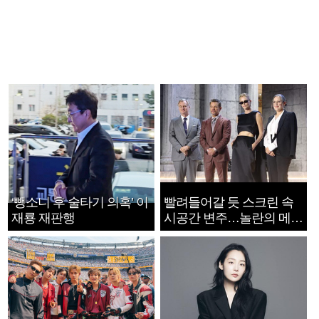
‘뺑소니 후 술타기 의혹’ 이
빨려들어갈 듯 스크린 속
재룡 재판행
시공간 변주…놀란의 메시
지는 ‘전쟁 속죄’