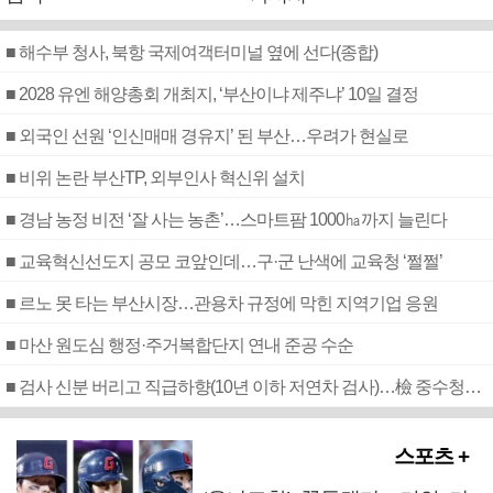
■ 해수부 청사, 북항 국제여객터미널 옆에 선다(종합)
■ 2028 유엔 해양총회 개최지, ‘부산이냐 제주냐’ 10일 결정
■ 외국인 선원 ‘인신매매 경유지’ 된 부산…우려가 현실로
■ 비위 논란 부산TP, 외부인사 혁신위 설치
■ 경남 농정 비전 ‘잘 사는 농촌’…스마트팜 1000㏊까지 늘린다
■ 교육혁신선도지 공모 코앞인데…구·군 난색에 교육청 ‘쩔쩔’
■ 르노 못 타는 부산시장…관용차 규정에 막힌 지역기업 응원
■ 마산 원도심 행정·주거복합단지 연내 준공 수순
■ 검사 신분 버리고 직급하향(10년 이하 저연차 검사)…檢 중수청행 기피
스포츠 +