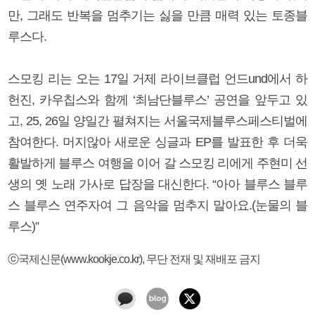
만, 그래도 반복을 멈추기는 싫을 만큼 매력 있는 토종블
루스다.
스모킹 리는 오는 17일 거제 라이브클럽 언드und에서 하
헌진, 카우칩스와 함께 ‘최남단블루스’ 공연을 앞두고 있
고, 25, 26일 양일간 펼쳐지는 서울국제블루스페스티벌에
참여한다. 머지않아 새로운 싱글과 EP를 발표한 후 더욱
활발하게 블루스 여행을 이어 갈 스모킹 리에게 주현미 선
생의 옛 노래 가사로 답장을 대신한다. “아아 블루스 블루
스 블루스 연주자여 그 음악을 멈추지 말아요.(눈물의 블
루스)”
ⓒ국제신문(www.kookje.co.kr), 무단 전재 및 재배포 금지