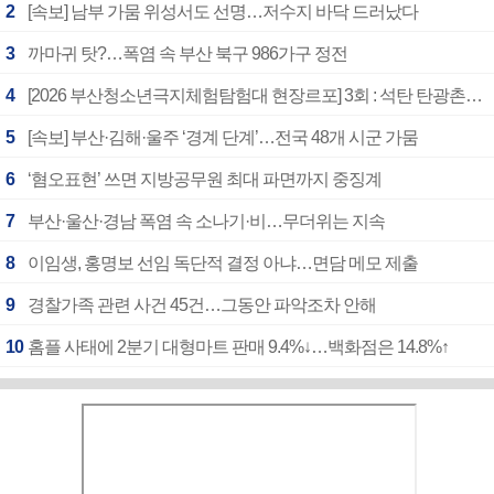
2
[속보] 남부 가뭄 위성서도 선명…저수지 바닥 드러났다
3
까마귀 탓?…폭염 속 부산 북구 986가구 정전
4
[2026 부산청소년극지체험탐험대 현장르포] 3회 : 석탄 탄광촌에서 북극 연구의 중심지로
5
[속보] 부산·김해·울주 ‘경계 단계’…전국 48개 시군 가뭄
6
‘혐오표현’ 쓰면 지방공무원 최대 파면까지 중징계
7
부산·울산·경남 폭염 속 소나기·비…무더위는 지속
8
이임생, 홍명보 선임 독단적 결정 아냐…면담 메모 제출
9
경찰가족 관련 사건 45건…그동안 파악조차 안해
10
홈플 사태에 2분기 대형마트 판매 9.4%↓…백화점은 14.8%↑