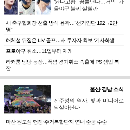
‘윤나고황’ 꿈틀댄다…거인 가
을야구 불씨 살릴까
새 축구협회장 선출 방식 윤곽…“선거인단 192→2만
명”
해체설 뒤집은 LIV 골프…새 투자자 확보 ‘기사회생’
프로야구 취소…11일부터 재개
라커룸 냉탕 등장…폭염 경기취소 속출에 PS 셈법 복
잡
울산·경남 소식
진주성의 역사, 빛과 미디어로
되살아난다
마산 원도심 행정·주거복합단지 연내 준공 수순