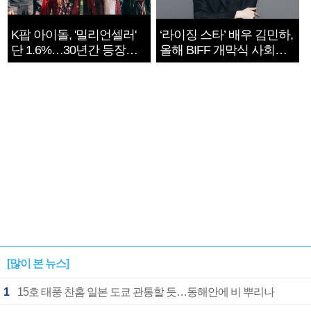
K팝 아이돌, '밀리언셀러'
‘라이징 스타’ 배우 김민하,
단 1.6%…30년간 등장
올해 BIFF 개막식 사회자
1182개팀 전수조사
확정
[많이 본 뉴스]
1
15호 태풍 찬홈 일본 도쿄 관통할 듯…동해안에 비 뿌리나