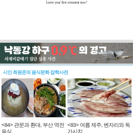
시인 최원준의 음식문화 잡학사전
<84> 관문과 환대, 부산 역전
<83> 여름 제주, 벤자리와 독
음식
가시치