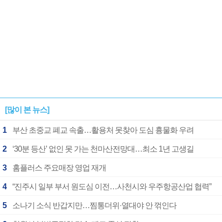
[많이 본 뉴스]
1
부산 초중교 폐교 속출…활용처 못찾아 도심 흉물화 우려
2
‘30분 등산’ 없인 못 가는 천마산전망대…최소 1년 고생길
3
홈플러스 주요매장 영업 재개
4
“진주시 일부 부서 원도심 이전…사천시와 우주항공산업 협력”
5
소나기 소식 반갑지만…찜통더위·열대야 안 꺾인다