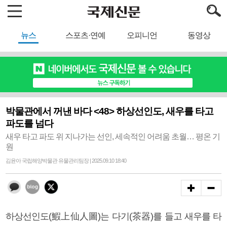
뉴스
스포츠·연예
오피니언
동영상
박물관에서 꺼낸 바다 <48> 하상선인도, 새우를 타고
파도를 넘다
새우 타고 파도 위 지나가는 선인, 세속적인 어려움 초월… 평온 기
원
김윤아 국립해양박물관 유물관리팀장 | 2025.09.10 18:40
하상선인도(鰕上仙人圖)는 다기(茶器)를 들고 새우를 타