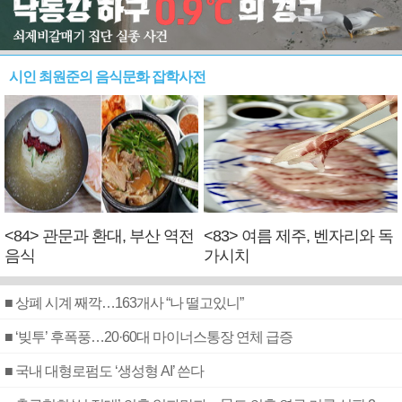
시인 최원준의 음식문화 잡학사전
<84> 관문과 환대, 부산 역전
<83> 여름 제주, 벤자리와 독
음식
가시치
■ 상폐 시계 째깍…163개사 “나 떨고있니”
■ ‘빚투’ 후폭풍…20·60대 마이너스통장 연체 급증
■ 국내 대형로펌도 ‘생성형 AI’ 쓴다