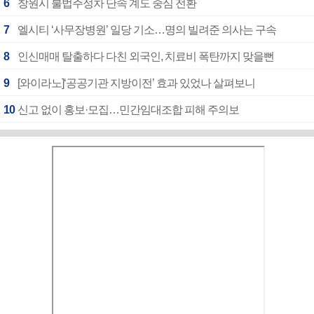
6
창원시 불법주정차 단속 계도 중심 전환
7
엘시티 ‘사무장병원’ 일당 기소…명의 빌려준 의사는 구속
8
인신매매 탈출하다 다친 외국인, 치료비 폭탄까지 맞을뻔
9
[와이라노]‘공공기관 지방이전’ 효과 있었나 살펴보니
10
신고 없이 홍보·모집…민간임대조합 피해 주의보