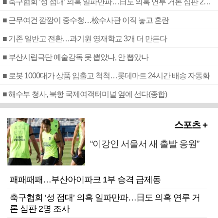
■ 축구협회 ‘성 접대’ 의혹 일파만파…日도 의혹 연루 거론 심판 2명 조사
■ 근무여건 깜깜이 중수청…檢수사관 이직 놓고 혼란
■ 기존 일반고 전환…과기원 영재학교 3개 더 만든다
■ 부산시립극단 예술감독 못 뽑았나, 안 뽑았나
■ 로봇 1000대가 상품 입출고 척척…롯데마트 24시간 배송 자동화
■ 해수부 청사, 북항 국제여객터미널 옆에 선다(종합)
스포츠 +
“이강인 서울서 새 출발 응원”
패패패패…부산아이파크 1부 승격 급제동
축구협회 ‘성 접대’ 의혹 일파만파…日도 의혹 연루 거
론 심판 2명 조사