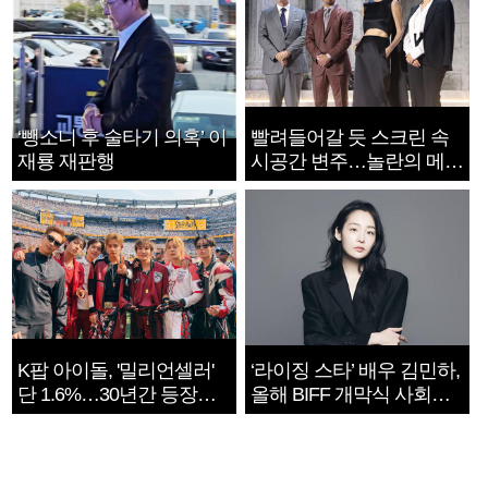
‘뺑소니 후 술타기 의혹’ 이
빨려들어갈 듯 스크린 속
재룡 재판행
시공간 변주…놀란의 메시
지는 ‘전쟁 속죄’
K팝 아이돌, '밀리언셀러'
‘라이징 스타’ 배우 김민하,
단 1.6%…30년간 등장
올해 BIFF 개막식 사회자
1182개팀 전수조사
확정