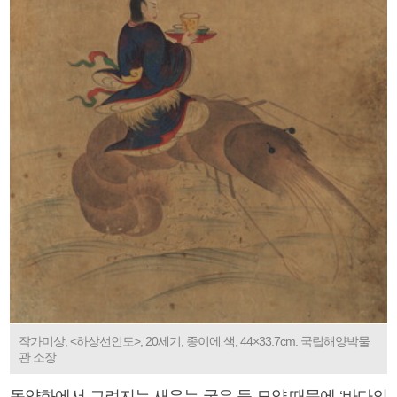
작가미상, <하상선인도>, 20세기, 종이에 색, 44×33.7cm. 국립해양박물
관 소장
동양화에서 그려지는 새우는 굽은 등 모양 때문에 ‘바다의