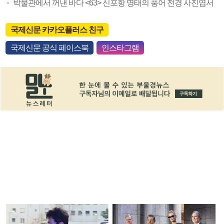
박물관에서 꺼낸 바다 <63> 신포항 명태의 풍어 전경 사진엽서
국제신문 카카오플러스 친구
국제신문 공식 페이스북
인스타그램