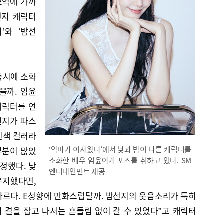
2역에 가까
선지 캐릭터
’와 ‘밤선
동시에 소화
을까. 임윤
캐릭터를 연
선지가 파스
원색 컬러라
‘악마가 이사왔다’에서 낮과 밤이 다른 캐릭터를
부분이 많았
소화한 배우 임윤아가 포즈를 취하고 있다. SM
조정했다. 낮
엔터테인먼트 제공
유지했다면,
빠르다. E성향에 만화스럽달까. 밤선지의 웃음소리가 특히
 결을 잡고 나서는 흔들림 없이 갈 수 있었다”고 캐릭터