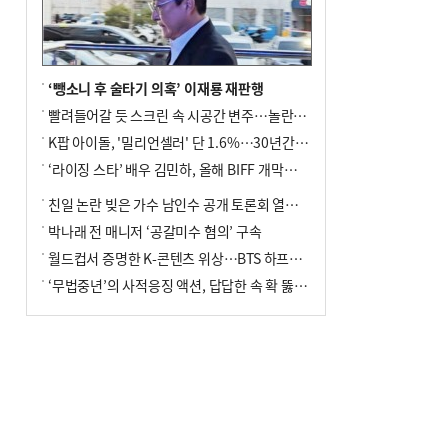
‘뺑소니 후 술타기 의혹’ 이재룡 재판행
빨려들어갈 듯 스크린 속 시공간 변주…놀란의 메시지는 ‘전쟁 속죄’
K팝 아이돌, '밀리언셀러' 단 1.6%…30년간 등장 1182개팀 전수조사
‘라이징 스타’ 배우 김민하, 올해 BIFF 개막식 사회자 확정
친일 논란 빚은 가수 남인수 공개 토론회 열린다.
박나래 전 매니저 ‘공갈미수 혐의’ 구속
월드컵서 증명한 K-콘텐츠 위상…BTS 하프타임쇼·정호연 트로피 세리머니
‘무법중년’의 사적응징 액션, 답답한 속 확 뚫어주네