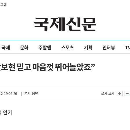
타그램
국제
문화
주말엔
스포츠
기획
인터뷰
T
안보현 믿고 마음껏 뛰어놀았죠”
2 19:06:26
| 본지 14면
글자 크기
격 연기