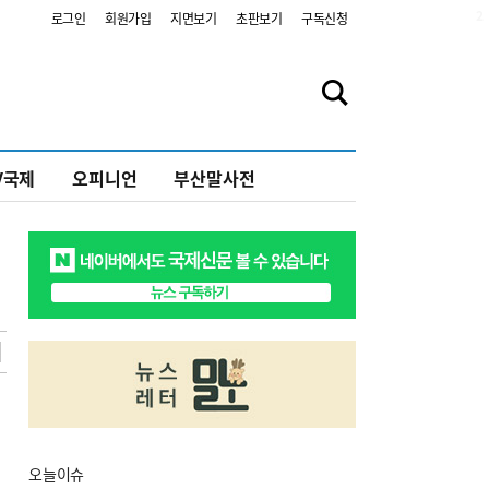
2
로그인
회원가입
지면보기
초판보기
구독신청
V국제
오피니언
부산말사전
오늘
이슈