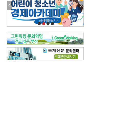
참선 /오기환
고향 /김진규
주말 영화 박스오피스
[전체보기]
‘스파이더맨’ 개봉 5일 만에 300만 돌풍…박스오피스·예매율 동시 1위
‘호프’ 개봉 11일 만에 관객 300만…‘스파이더맨’ 예매율 68.8% 1위
오늘의 운세-
[전체보기]
오늘의 운세- 2026년 8월 6일 (음 6월 24일)
오늘의 운세- 2026년 8월 5일 (음 6월 23일)
조해훈의 고전 속 이 문장
[전체보기]
입추 지났는데도 덥다며 신유안에게 보낸 박규수의 편지
불볕더위 지속되다 단비 내려 시 읊은 조선 후기 신익전