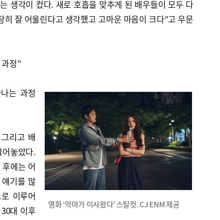
자는 생각이 컸다. 새로 호흡을 맞추게 된 배우들이 모두 다
장히 잘 어울린다고 생각했고 고마운 마음이 크다”고 우문
 과정”
끝나는 과정
 그리고 배
털어놓았다.
된 후에는 어
 얘기를 많
으로 이루어
영화 ‘악마가 이사왔다’ 스틸컷. CJ ENM 제공
 30대 이후