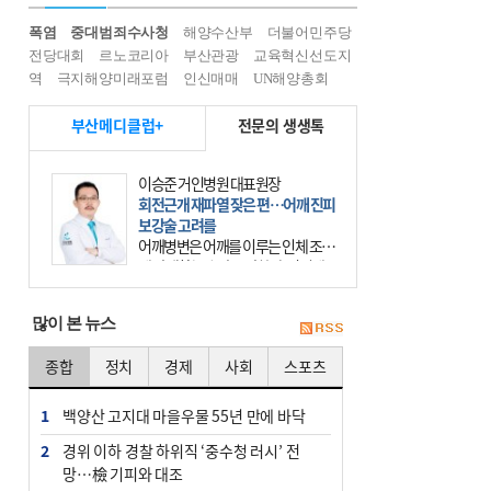
폭염
중대범죄수사청
해양수산부
더불어민주당
전당대회
르노코리아
부산관광
교육혁신선도지
역
극지해양미래포럼
인신매매
UN해양총회
부산메디클럽+
전문의 생생톡
이승준 거인병원 대표원장
회전근개 재파열 잦은 편…어깨 진피
보강술 고려를
어깨병변은 어깨를 이루는 인체 조직
에 발생하는 손상을 말한다. 여기에
는 오십견과 회전근개 증후군, 어깨
의 석회성 힘줄염 등이 있다. 국민건
많이 본 뉴스
강보험에 의하면 어깨병변
종합
정치
경제
사회
스포츠
1
백양산 고지대 마을우물 55년 만에 바닥
2
경위 이하 경찰 하위직 ‘중수청 러시’ 전
망…檢 기피와 대조