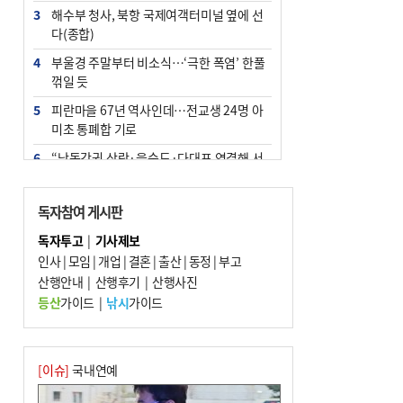
3
해수부 청사, 북항 국제여객터미널 옆에 선
다(종합)
4
부울경 주말부터 비소식…‘극한 폭염’ 한풀
꺾일 듯
5
피란마을 67년 역사인데…전교생 24명 아
미초 통폐합 기로
6
“낙동강권 삼락·을숙도·다대포 연결해 서
부산 관광 키우자”
7
오늘의 날씨- 2026년 8월 7일
독자참여 게시판
8
[사설] 해수부 신청사 북항으로 확정, 해양
독자투고
|
기사제보
수도 도약의 전환점
인사
|
모임
|
개업
|
결혼
|
출산
|
동정
|
부고
9
산행안내
외국인 선원 ‘인신매매 경유지’ 된 부산…
|
산행후기
|
산행사진
우려가 현실로
등산
가이드
|
낚시
가이드
10
르노 못 타는 부산시장…관용차 규정에 막
힌 지역기업 응원
[이슈]
국내연예