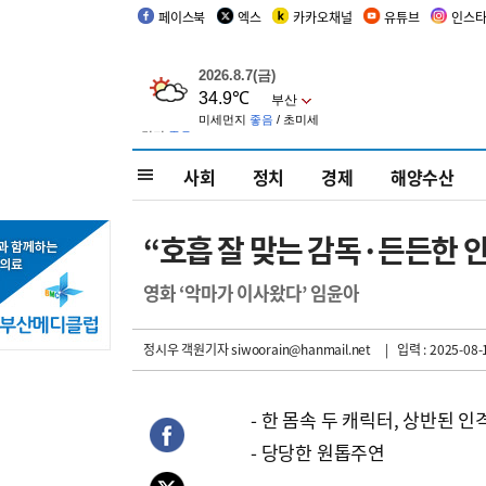
페이스북
엑스
카카오채널
유튜브
인스
사회
정치
경제
해양수산
“호흡 잘 맞는 감독·든든한 
영화 ‘악마가 이사왔다’ 임윤아
정시우 객원기자
siwoorain@hanmail.net
| 입력 : 2025-08-1
- 한 몸속 두 캐릭터, 상반된 인
- 당당한 원톱주연