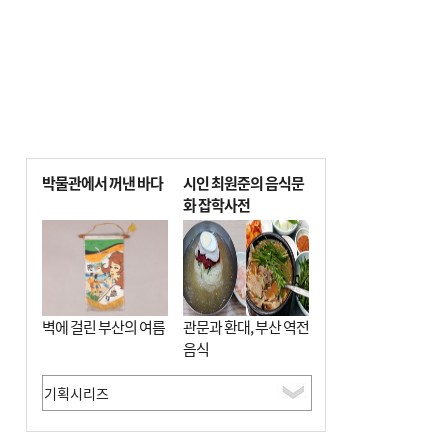
박물관에서 꺼낸 바다
시인 최원준의 음식문
화 잡학사전
벽에 걸린 부산의 여름
관문과 환대, 부산 역전
음식