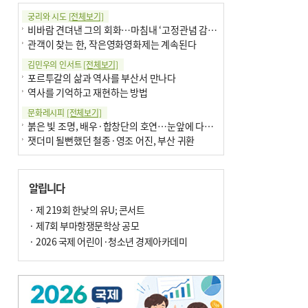
궁리와 시도
[전체보기]
비바람 견뎌낸 그의 회화…마침내 ‘고정관념 감옥’서 해방
관객이 찾는 한, 작은영화영화제는 계속된다
김민우의 인서트
[전체보기]
포르투갈의 삶과 역사를 부산서 만나다
역사를 기억하고 재현하는 방법
문화레시피
[전체보기]
붉은 빛 조명, 배우·합창단의 호연…눈앞에 다가온 부산오페라하우스
잿더미 될뻔했던 철종·영조 어진, 부산 귀환
박현주의 신간돋보기
[전체보기]
현실의 고통, 은유의 詩로 담다 外
알립니다
달구비·여우비…다양한 비 이름 外
박현주의 책 이야기
· 제 219회 한낮의 유U; 콘서트
[전체보기]
세계유산 ‘한국의 갯벌’ 얼마나 알고 있나요
· 제7회 부마항쟁문학상 공모
더위가 깨운 감각과 추억…여름! 이리 사랑할 줄이야
· 2026 국제 어린이·청소년 경제아카데미
아침의 갤러리
[전체보기]
제니스 채-푸른 냄새의 부산
문재필-여름_저녁무렵의호수
이 한편의 시조
[전체보기]