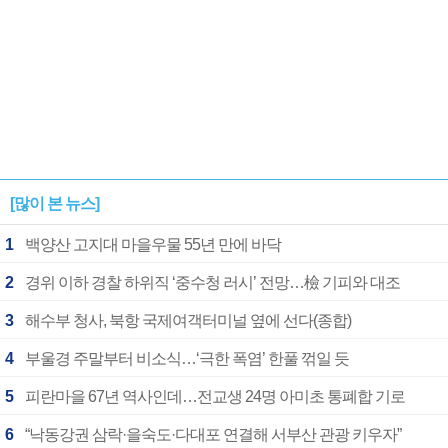
[많이 본 뉴스]
1
백양산 고지대 마을우물 55년 만에 바닥
2
경위 이하 경찰 하위직 ‘중수청 러시’ 전망…檢 기피와 대조
3
해수부 청사, 북항 국제여객터미널 옆에 선다(종합)
4
부울경 주말부터 비소식…‘극한 폭염’ 한풀 꺾일 듯
5
피란마을 67년 역사인데…전교생 24명 아미초 통폐합 기로
6
“낙동강권 삼락·을숙도·다대포 연결해 서부산 관광 키우자”