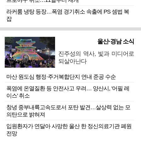
프로야구 취소…11일부터 재개
라커룸 냉탕 등장…폭염 경기취소 속출에 PS 셈법 복
잡
울산·경남 소식
진주성의 역사, 빛과 미디어로
되살아난다
마산 원도심 행정·주거복합단지 연내 준공 수순
폭염에 온열질환 등 안전사고 우려… 양산시, '어필 레
이스' 취소
창녕 중부내륙고속도로서 포탄 발견…살상력 없는 모
의탄으로 밝혀져
입원환자가 연달아 사망한 울산 한 정신의료기관 폐원
전망