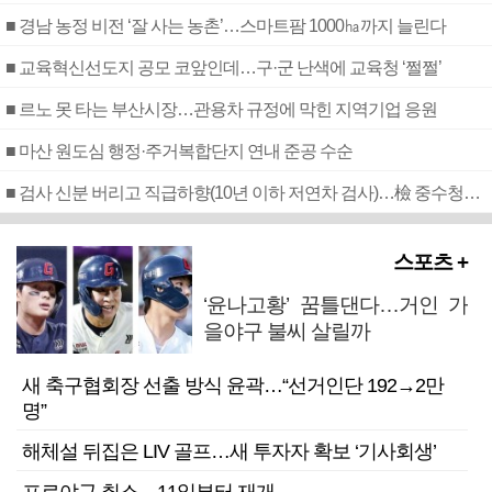
■ 경남 농정 비전 ‘잘 사는 농촌’…스마트팜 1000㏊까지 늘린다
■ 교육혁신선도지 공모 코앞인데…구·군 난색에 교육청 ‘쩔쩔’
■ 르노 못 타는 부산시장…관용차 규정에 막힌 지역기업 응원
■ 마산 원도심 행정·주거복합단지 연내 준공 수순
■ 검사 신분 버리고 직급하향(10년 이하 저연차 검사)…檢 중수청행 기피
스포츠 +
‘윤나고황’ 꿈틀댄다…거인 가
을야구 불씨 살릴까
새 축구협회장 선출 방식 윤곽…“선거인단 192→2만
명”
해체설 뒤집은 LIV 골프…새 투자자 확보 ‘기사회생’