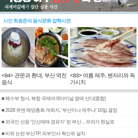
시인 최원준의 음식문화 잡학사전
<84> 관문과 환대, 부산 역전
<83> 여름 제주, 벤자리와 독
음식
가시치
■ 해수부 청사, 북항 국제여객터미널 옆에 선다(종합)
■ 2028 유엔 해양총회 개최지, ‘부산이냐 제주냐’ 10일 결정
■ 외국인 선원 ‘인신매매 경유지’ 된 부산…우려가 현실로
■ 비위 논란 부산TP, 외부인사 혁신위 설치