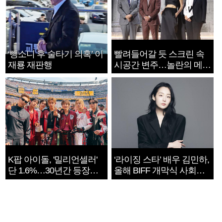
‘뺑소니 후 술타기 의혹’ 이
빨려들어갈 듯 스크린 속
재룡 재판행
시공간 변주…놀란의 메시
지는 ‘전쟁 속죄’
K팝 아이돌, '밀리언셀러'
‘라이징 스타’ 배우 김민하,
단 1.6%…30년간 등장
올해 BIFF 개막식 사회자
1182개팀 전수조사
확정