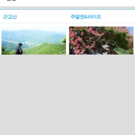
근교산
주말엔&라이프
근교산&그너머…상주·문경
폭염보다 더 뜨거워라…100
청화산~시루봉
일을 붉게 불태울 ‘선비정신’
피었네
PC버전
엑스
페이스북
Copyright ⓒ 2015 All rights reserved by 국제신문