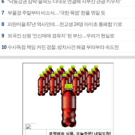
6
“낙동강권 삼락·을숙도·다대포 연결해 서부산 관광 키우자”
7
부울경 주말부터 비소식…‘극한 폭염’ 한풀 꺾일 듯
8
피란마을 67년 역사인데…전교생 24명 아미초 통폐합 기로
9
외국인 선원 ‘인신매매 경유지’ 된 부산…우려가 현실로
10
수사독점 책임 커진 경찰, 방치사건 해결 부랴부랴 속도전