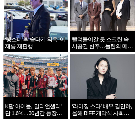
‘뺑소니 후 술타기 의혹’ 이
빨려들어갈 듯 스크린 속
재룡 재판행
시공간 변주…놀란의 메시
지는 ‘전쟁 속죄’
K팝 아이돌, '밀리언셀러'
‘라이징 스타’ 배우 김민하,
단 1.6%…30년간 등장
올해 BIFF 개막식 사회자
1182개팀 전수조사
확정