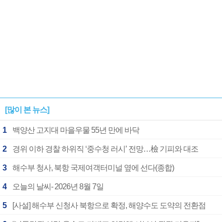
[많이 본 뉴스]
1
백양산 고지대 마을우물 55년 만에 바닥
2
경위 이하 경찰 하위직 ‘중수청 러시’ 전망…檢 기피와 대조
3
해수부 청사, 북항 국제여객터미널 옆에 선다(종합)
4
오늘의 날씨- 2026년 8월 7일
5
[사설] 해수부 신청사 북항으로 확정, 해양수도 도약의 전환점