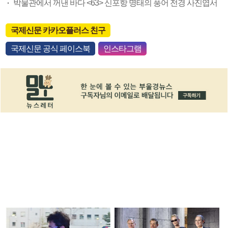
박물관에서 꺼낸 바다 <63> 신포항 명태의 풍어 전경 사진엽서
국제신문 카카오플러스 친구
국제신문 공식 페이스북
인스타그램