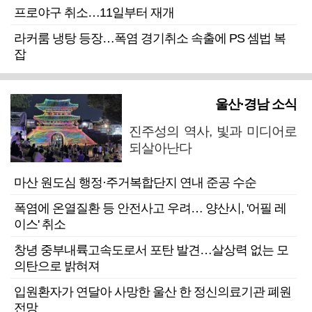
프로야구 취소…11일부터 재개
라커룸 냉탕 등장…폭염 경기취소 속출에 PS 셈법 복
잡
울산·경남 소식
진주성의 역사, 빛과 미디어로
되살아난다
마산 원도심 행정·주거복합단지 연내 준공 수순
폭염에 온열질환 등 안전사고 우려… 양산시, '어필 레
이스' 취소
창녕 중부내륙고속도로서 포탄 발견…살상력 없는 모
의탄으로 밝혀져
입원환자가 연달아 사망한 울산 한 정신의료기관 폐원
전망