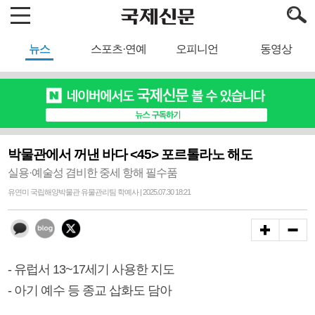
뉴스
스포츠·연예
오피니언
동영상
박물관에서 꺼낸 바다 <45> 포르톨라노 해도
실용·예술성 겸비한 중세 항해 필수품
유연미 국립해양박물관 유물관리팀 학예사 | 2025.07.30 18:21
- 유럽서 13~17세기 사용한 지도
- 아기 예수 등 종교 삽화도 담아