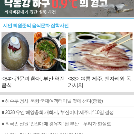
시인 최원준의 음식문화 잡학사전
<84> 관문과 환대, 부산 역전
<83> 여름 제주, 벤자리와 독
음식
가시치
■ 해수부 청사, 북항 국제여객터미널 옆에 선다(종합)
■ 2028 유엔 해양총회 개최지, ‘부산이냐 제주냐’ 10일 결정
■ 외국인 선원 ‘인신매매 경유지’ 된 부산…우려가 현실로