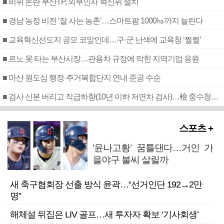
■ 비위 논란 부산TP, 외부인사 혁신위 설치
■ 경남 농정 비전 ‘잘 사는 농촌’…스마트팜 1000㏊까지 늘린다
■ 교육혁신선도지 공모 코앞인데…구·군 난색에 교육청 ‘쩔쩔’
■ 르노 못 타는 부산시장…관용차 규정에 막힌 지역기업 응원
■ 마산 원도심 행정·주거복합단지 연내 준공 수순
■ 검사 신분 버리고 직급하향(10년 이하 저연차 검사)…檢 중수청행 기피
스포츠 +
‘윤나고황’ 꿈틀댄다…거인 가
을야구 불씨 살릴까
새 축구협회장 선출 방식 윤곽…“선거인단 192→2만
명”
해체설 뒤집은 LIV 골프…새 투자자 확보 ‘기사회생’