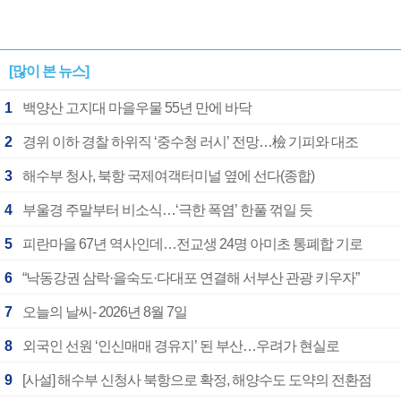
[많이 본 뉴스]
1
백양산 고지대 마을우물 55년 만에 바닥
2
경위 이하 경찰 하위직 ‘중수청 러시’ 전망…檢 기피와 대조
3
해수부 청사, 북항 국제여객터미널 옆에 선다(종합)
4
부울경 주말부터 비소식…‘극한 폭염’ 한풀 꺾일 듯
5
피란마을 67년 역사인데…전교생 24명 아미초 통폐합 기로
6
“낙동강권 삼락·을숙도·다대포 연결해 서부산 관광 키우자”
7
오늘의 날씨- 2026년 8월 7일
8
외국인 선원 ‘인신매매 경유지’ 된 부산…우려가 현실로
9
[사설] 해수부 신청사 북항으로 확정, 해양수도 도약의 전환점