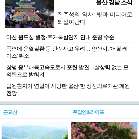
울산·경남 소식
진주성의 역사, 빛과 미디어로
되살아난다
마산 원도심 행정·주거복합단지 연내 준공 수순
폭염에 온열질환 등 안전사고 우려… 양산시, '어필 레
이스' 취소
창녕 중부내륙고속도로서 포탄 발견…살상력 없는 모
의탄으로 밝혀져
입원환자가 연달아 사망한 울산 한 정신의료기관 폐원
전망
근교산
주말엔&라이프