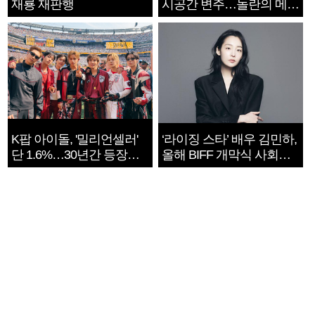
재룡 재판행
시공간 변주…놀란의 메시
지는 ‘전쟁 속죄’
K팝 아이돌, '밀리언셀러'
‘라이징 스타’ 배우 김민하,
단 1.6%…30년간 등장
올해 BIFF 개막식 사회자
1182개팀 전수조사
확정