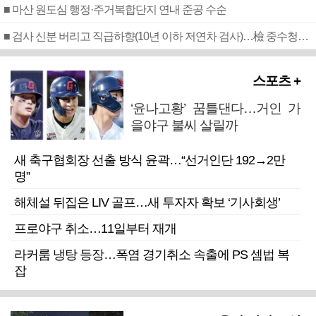
■ 마산 원도심 행정·주거복합단지 연내 준공 수순
■ 검사 신분 버리고 직급하향(10년 이하 저연차 검사)…檢 중수청행 기피
스포츠 +
‘윤나고황’ 꿈틀댄다…거인 가
을야구 불씨 살릴까
새 축구협회장 선출 방식 윤곽…“선거인단 192→2만
명”
해체설 뒤집은 LIV 골프…새 투자자 확보 ‘기사회생’
프로야구 취소…11일부터 재개
라커룸 냉탕 등장…폭염 경기취소 속출에 PS 셈법 복
잡