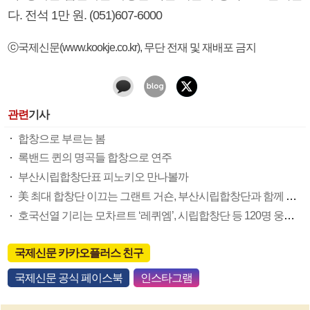
다. 전석 1만 원. (051)607-6000
ⓒ국제신문(www.kookje.co.kr), 무단 전재 및 재배포 금지
관련
기사
합창으로 부르는 봄
록밴드 퀸의 명곡들 합창으로 연주
부산시립합창단표 피노키오 만나볼까
美 최대 합창단 이끄는 그랜트 거숀, 부산시립합창단과 함께 첫 내한 공연
호국선열 기리는 모차르트 ‘레퀴엠’, 시립합창단 등 120명 웅장한 하모니
국제신문 카카오플러스 친구
국제신문 공식 페이스북
인스타그램