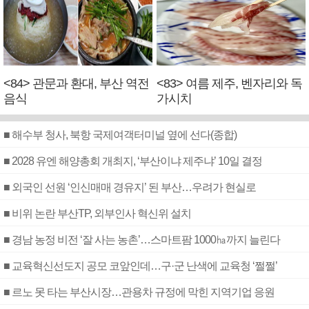
<84> 관문과 환대, 부산 역전
<83> 여름 제주, 벤자리와 독
음식
가시치
■ 해수부 청사, 북항 국제여객터미널 옆에 선다(종합)
■ 2028 유엔 해양총회 개최지, ‘부산이냐 제주냐’ 10일 결정
■ 외국인 선원 ‘인신매매 경유지’ 된 부산…우려가 현실로
■ 비위 논란 부산TP, 외부인사 혁신위 설치
■ 경남 농정 비전 ‘잘 사는 농촌’…스마트팜 1000㏊까지 늘린다
■ 교육혁신선도지 공모 코앞인데…구·군 난색에 교육청 ‘쩔쩔’
■ 르노 못 타는 부산시장…관용차 규정에 막힌 지역기업 응원