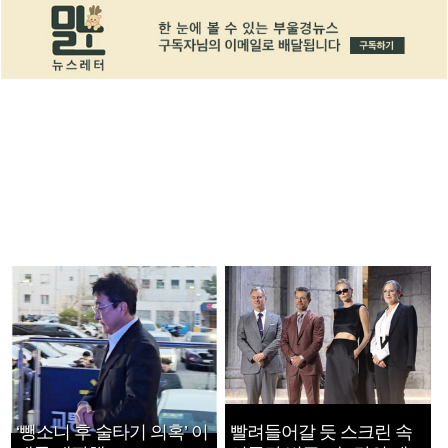
‘뺑소니 후 술타기 의혹’ 이
빨려들어갈 듯 스크린 속