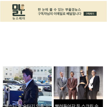
‘뺑소니 후 술타기 의혹’ 이
빨려들어갈 듯 스크린 속