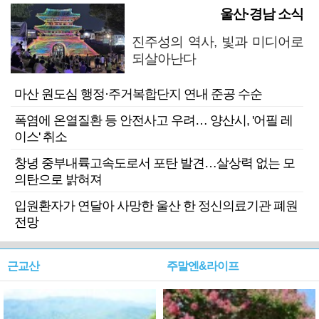
울산·경남 소식
진주성의 역사, 빛과 미디어로
되살아난다
마산 원도심 행정·주거복합단지 연내 준공 수순
폭염에 온열질환 등 안전사고 우려… 양산시, '어필 레
이스' 취소
창녕 중부내륙고속도로서 포탄 발견…살상력 없는 모
의탄으로 밝혀져
입원환자가 연달아 사망한 울산 한 정신의료기관 폐원
전망
근교산
주말엔&라이프