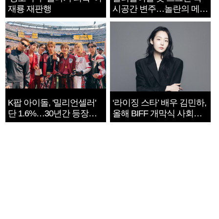
재룡 재판행
시공간 변주…놀란의 메시
지는 ‘전쟁 속죄’
K팝 아이돌, '밀리언셀러'
‘라이징 스타’ 배우 김민하,
단 1.6%…30년간 등장
올해 BIFF 개막식 사회자
1182개팀 전수조사
확정