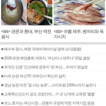
<84> 관문과 환대, 부산 역전
<83> 여름 제주, 벤자리와 독
음식
가시치
■ 해수부 청사, 북항 국제여객터미널 옆에 선다(종합)
■ 2028 유엔 해양총회 개최지, ‘부산이냐 제주냐’ 10일 결정
■ 외국인 선원 ‘인신매매 경유지’ 된 부산…우려가 현실로
■ 비위 논란 부산TP, 외부인사 혁신위 설치
■ 경남 농정 비전 ‘잘 사는 농촌’…스마트팜 1000㏊까지 늘린다
■ 교육혁신선도지 공모 코앞인데…구·군 난색에 교육청 ‘쩔쩔’
■ 르노 못 타는 부산시장…관용차 규정에 막힌 지역기업 응원