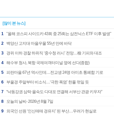
[많이 본 뉴스]
1
"올해 코스피 사이드카 43회 중 25회는 삼전닉스 ETF 이후 발생"
2
백양산 고지대 마을우물 55년 만에 바닥
3
경위 이하 경찰 하위직 ‘중수청 러시’ 전망…檢 기피와 대조
4
해수부 청사, 북항 국제여객터미널 옆에 선다(종합)
5
피란마을 67년 역사인데…전교생 24명 아미초 통폐합 기로
6
부울경 주말부터 비소식…‘극한 폭염’ 한풀 꺾일 듯
7
“낙동강권 삼락·을숙도·다대포 연결해 서부산 관광 키우자”
8
오늘의 날씨- 2026년 8월 7일
9
외국인 선원 ‘인신매매 경유지’ 된 부산…우려가 현실로