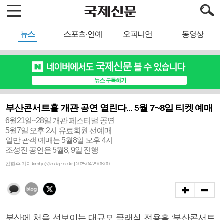
뉴스
스포츠·연예
오피니언
동영상
부산콘서트홀 개관 공연 열린다... 5월 7~8일 티켓 예매
6월21일~28일 개관 페스티벌 공연
5월7일 오후 2시 유료회원 선예매
일반 관객 예매는 5월8일 오후 4시
조성진 공연은 5월8, 9일 진행
김현주 기자 kimhju@kookje.co.kr | 2025.04.29 08:00
부산에 처음 선보이는 대규모 클래식 전용홀 ‘부산콘서트