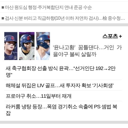
■ 마산 원도심 행정·주거복합단지 연내 준공 수순
■ 검사 신분 버리고 직급하향(10년 이하 저연차 검사)…檢 중수청행 기피
스포츠 +
‘윤나고황’ 꿈틀댄다…거인 가
을야구 불씨 살릴까
새 축구협회장 선출 방식 윤곽…“선거인단 192→2만
명”
해체설 뒤집은 LIV 골프…새 투자자 확보 ‘기사회생’
프로야구 취소…11일부터 재개
라커룸 냉탕 등장…폭염 경기취소 속출에 PS 셈법 복
잡