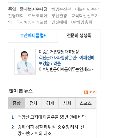
폭염
중대범죄수사청
해양수산부
더불어민주당
전당대회
르노코리아
부산관광
교육혁신선도지
역
극지해양미래포럼
인신매매
UN해양총회
부산메디클럽+
전문의 생생톡
이승준 거인병원 대표원장
회전근개 재파열 잦은 편…어깨 진피
보강술 고려를
어깨병변은 어깨를 이루는 인체 조직
에 발생하는 손상을 말한다. 여기에
는 오십견과 회전근개 증후군, 어깨
의 석회성 힘줄염 등이 있다. 국민건
많이 본 뉴스
강보험에 의하면 어깨병변
종합
정치
경제
사회
스포츠
1
백양산 고지대 마을우물 55년 만에 바닥
2
경위 이하 경찰 하위직 ‘중수청 러시’ 전
망…檢 기피와 대조