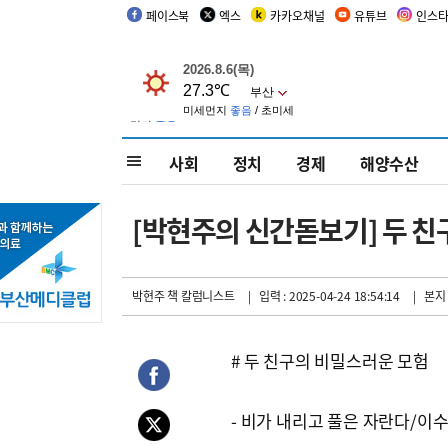
페이스북
엑스
카카오채널
유튜브
인스
사회
정치
경제
해양수산
[박현주의 신간돋보기] 두 친
박현주 책 칼럼니스트
| 입력 : 2025-04-24 18:54:14
| 본지
# 두 친구의 비밀스러운 모험
- 비가 내리고 풀은 자란다/이