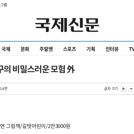
타그램
국제
문화
주말엔
스포츠
기획
인터뷰
T
구의 비밀스러운 모험 外
 14면
글자 크기
수연 그림책/길벗어린이/2만3000원