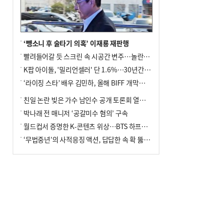
‘뺑소니 후 술타기 의혹’ 이재룡 재판행
빨려들어갈 듯 스크린 속 시공간 변주…놀란의 메시지는 ‘전쟁 속죄’
K팝 아이돌, '밀리언셀러' 단 1.6%…30년간 등장 1182개팀 전수조사
‘라이징 스타’ 배우 김민하, 올해 BIFF 개막식 사회자 확정
친일 논란 빚은 가수 남인수 공개 토론회 열린다.
박나래 전 매니저 ‘공갈미수 혐의’ 구속
월드컵서 증명한 K-콘텐츠 위상…BTS 하프타임쇼·정호연 트로피 세리머니
‘무법중년’의 사적응징 액션, 답답한 속 확 뚫어주네