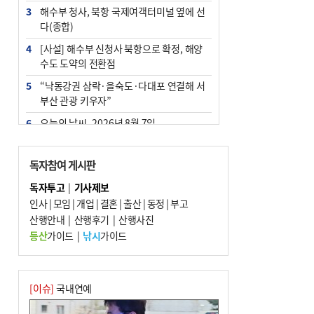
3
해수부 청사, 북항 국제여객터미널 옆에 선
다(종합)
4
[사설] 해수부 신청사 북항으로 확정, 해양
수도 도약의 전환점
5
“낙동강권 삼락·을숙도·다대포 연결해 서
부산 관광 키우자”
6
오늘의 날씨- 2026년 8월 7일
7
부울경 주말부터 비소식…‘극한 폭염’ 한풀
꺾일 듯
독자참여 게시판
8
피란마을 67년 역사인데…전교생 24명 아
독자투고
|
기사제보
미초 통폐합 기로
인사
|
모임
|
개업
|
결혼
|
출산
|
동정
|
부고
9
산행안내
외국인 선원 ‘인신매매 경유지’ 된 부산…
|
산행후기
|
산행사진
우려가 현실로
등산
가이드
|
낚시
가이드
10
교육혁신선도지 공모 코앞인데…구·군 난
색에 교육청 ‘쩔쩔’
[이슈]
국내연예