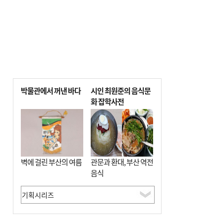
박물관에서 꺼낸 바다
시인 최원준의 음식문
화 잡학사전
벽에 걸린 부산의 여름
관문과 환대, 부산 역전
음식