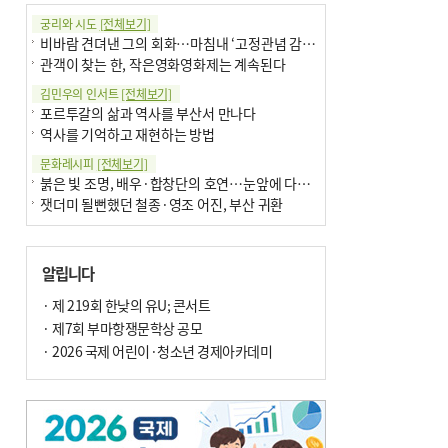
궁리와 시도
[전체보기]
비바람 견뎌낸 그의 회화…마침내 ‘고정관념 감옥’서 해방
관객이 찾는 한, 작은영화영화제는 계속된다
김민우의 인서트
[전체보기]
포르투갈의 삶과 역사를 부산서 만나다
역사를 기억하고 재현하는 방법
문화레시피
[전체보기]
붉은 빛 조명, 배우·합창단의 호연…눈앞에 다가온 부산오페라하우스
잿더미 될뻔했던 철종·영조 어진, 부산 귀환
박현주의 신간돋보기
[전체보기]
현실의 고통, 은유의 詩로 담다 外
알립니다
달구비·여우비…다양한 비 이름 外
박현주의 책 이야기
· 제 219회 한낮의 유U; 콘서트
[전체보기]
세계유산 ‘한국의 갯벌’ 얼마나 알고 있나요
· 제7회 부마항쟁문학상 공모
더위가 깨운 감각과 추억…여름! 이리 사랑할 줄이야
· 2026 국제 어린이·청소년 경제아카데미
아침의 갤러리
[전체보기]
제니스 채-푸른 냄새의 부산
문재필-여름_저녁무렵의호수
이 한편의 시조
[전체보기]