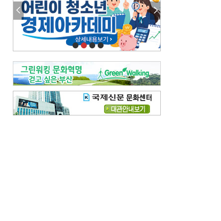
참선 /오기환
고향 /김진규
주말 영화 박스오피스
[전체보기]
‘스파이더맨’ 개봉 5일 만에 300만 돌풍…박스오피스·예매율 동시 1위
‘호프’ 개봉 11일 만에 관객 300만…‘스파이더맨’ 예매율 68.8% 1위
오늘의 운세-
[전체보기]
오늘의 운세- 2026년 8월 6일 (음 6월 24일)
오늘의 운세- 2026년 8월 5일 (음 6월 23일)
조해훈의 고전 속 이 문장
[전체보기]
입추 지났는데도 덥다며 신유안에게 보낸 박규수의 편지
불볕더위 지속되다 단비 내려 시 읊은 조선 후기 신익전