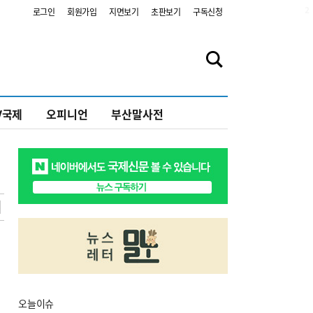
2
로그인
회원가입
지면보기
초판보기
구독신청
V국제
오피니언
부산말사전
오늘
이슈