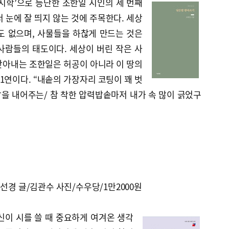
조시학’으로 등단한 조한일 시인의 세 번째
 눈에 잘 띄지 않는 것에 주목한다. 세상
도 없으며, 사물들을 하찮게 만드는 것은
사람들의 태도이다. 세상이 버린 작은 사
찾아내는 조한일은 허공이 아니라 이 땅의
 1연이다. “내솥의 가장자리 코팅이 꽤 벗
밥을 내어주는/ 참 착한 압력밥솥마저 내가 속 많이 긁었구
성선경 글/김관수 사진/수우당/1만2000원
신이 시를 쓸 때 중요하게 여겨온 생각