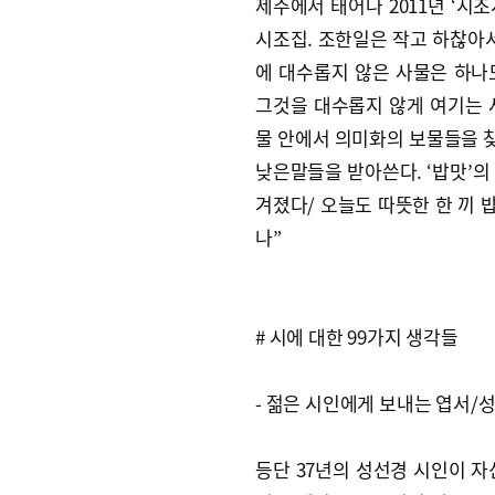
제주에서 태어나 2011년 ‘시
시조집. 조한일은 작고 하찮아서
에 대수롭지 않은 사물은 하나
그것을 대수롭지 않게 여기는 
물 안에서 의미화의 보물들을 
낮은말들을 받아쓴다. ‘밥맛’의
겨졌다/ 오늘도 따뜻한 한 끼 
나”
# 시에 대한 99가지 생각들
- 젊은 시인에게 보내는 엽서/
등단 37년의 성선경 시인이 자