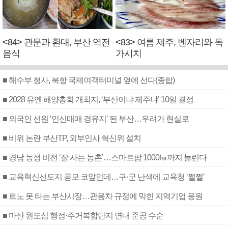
<84> 관문과 환대, 부산 역전
<83> 여름 제주, 벤자리와 독
음식
가시치
■ 해수부 청사, 북항 국제여객터미널 옆에 선다(종합)
■ 2028 유엔 해양총회 개최지, ‘부산이냐 제주냐’ 10일 결정
■ 외국인 선원 ‘인신매매 경유지’ 된 부산…우려가 현실로
■ 비위 논란 부산TP, 외부인사 혁신위 설치
■ 경남 농정 비전 ‘잘 사는 농촌’…스마트팜 1000㏊까지 늘린다
■ 교육혁신선도지 공모 코앞인데…구·군 난색에 교육청 ‘쩔쩔’
■ 르노 못 타는 부산시장…관용차 규정에 막힌 지역기업 응원
■ 마산 원도심 행정·주거복합단지 연내 준공 수순