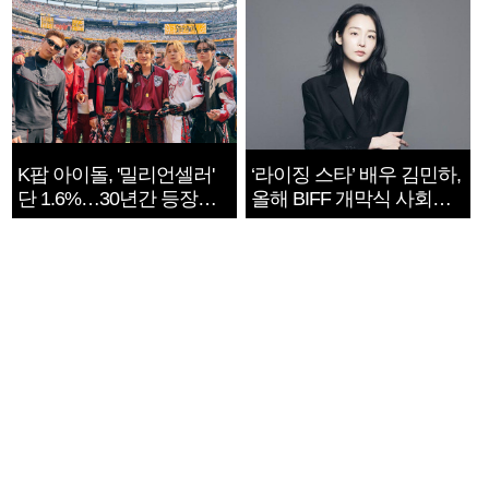
K팝 아이돌, '밀리언셀러'
‘라이징 스타’ 배우 김민하,
단 1.6%…30년간 등장
올해 BIFF 개막식 사회자
1182개팀 전수조사
확정