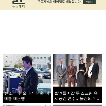
‘뺑소니 후 술타기 의혹’ 이
빨려들어갈 듯 스크린 속
재룡 재판행
시공간 변주…놀란의 메시
지는 ‘전쟁 속죄’