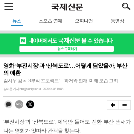
뉴스
스포츠·연예
오피니언
동영상
영화 ‘부전시장’과 ‘산복도로’…어떻게 담았을까, 부산
의 애환
김시우 감독 ‘3부작 프로젝트’…과거와 현재, 미래 모습 그려
김태훈 기자 hiro@kookje.co.kr | 2025.04.08 19:08
‘부전시장’과 ‘산복도로’. 제목만 들어도 진한 부산 냄새가
나는 영화가 잇따라 관객을 찾는다.