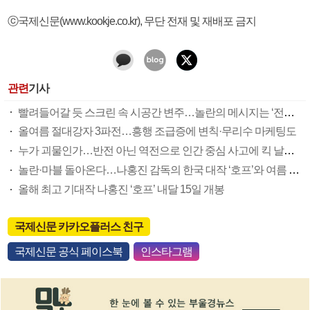
ⓒ국제신문(www.kookje.co.kr), 무단 전재 및 재배포 금지
관련
기사
빨려들어갈 듯 스크린 속 시공간 변주…놀란의 메시지는 ‘전쟁 속죄’
올여름 절대강자 3파전…흥행 조급증에 변칙·무리수 마케팅도
누가 괴물인가…반전 아닌 역전으로 인간 중심 사고에 킥 날리다
놀란·마블 돌아온다…나홍진 감독의 한국 대작 ‘호프’와 여름 극장가 대전
올해 최고 기대작 나홍진 ‘호프’ 내달 15일 개봉
국제신문 카카오플러스 친구
국제신문 공식 페이스북
인스타그램