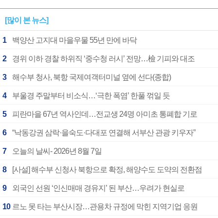
[많이 본 뉴스]
1
백양산 고지대 마을우물 55년 만에 바닥
2
경위 이하 경찰 하위직 ‘중수청 러시’ 전망…檢 기피와 대조
3
해수부 청사, 북항 국제여객터미널 옆에 선다(종합)
4
부울경 주말부터 비소식…‘극한 폭염’ 한풀 꺾일 듯
5
피란마을 67년 역사인데…전교생 24명 아미초 통폐합 기로
6
“낙동강권 삼락·을숙도·다대포 연결해 서부산 관광 키우자”
7
오늘의 날씨- 2026년 8월 7일
8
[사설] 해수부 신청사 북항으로 확정, 해양수도 도약의 전환점
9
외국인 선원 ‘인신매매 경유지’ 된 부산…우려가 현실로
10
르노 못 타는 부산시장…관용차 규정에 막힌 지역기업 응원