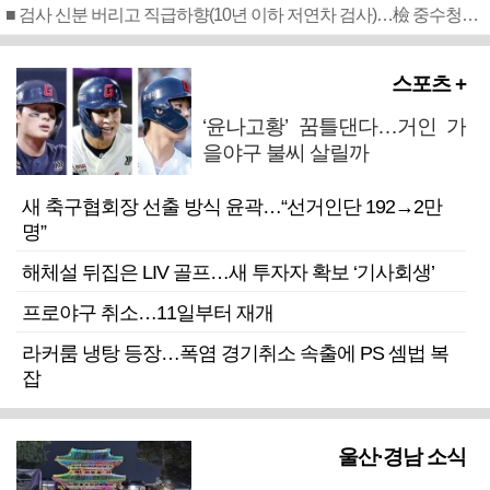
■ 검사 신분 버리고 직급하향(10년 이하 저연차 검사)…檢 중수청행 기피
스포츠 +
‘윤나고황’ 꿈틀댄다…거인 가
을야구 불씨 살릴까
새 축구협회장 선출 방식 윤곽…“선거인단 192→2만
명”
해체설 뒤집은 LIV 골프…새 투자자 확보 ‘기사회생’
프로야구 취소…11일부터 재개
라커룸 냉탕 등장…폭염 경기취소 속출에 PS 셈법 복
잡
울산·경남 소식