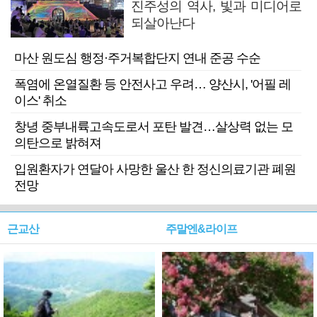
진주성의 역사, 빛과 미디어로
되살아난다
마산 원도심 행정·주거복합단지 연내 준공 수순
폭염에 온열질환 등 안전사고 우려… 양산시, '어필 레
이스' 취소
창녕 중부내륙고속도로서 포탄 발견…살상력 없는 모
의탄으로 밝혀져
입원환자가 연달아 사망한 울산 한 정신의료기관 폐원
전망
근교산
주말엔&라이프