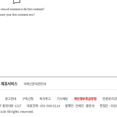
제휴서비스
국제신문대관안내
광고안내
구독신청
독자투고
기사제보
개인정보취급방침
언론윤리강
구 중앙대로 1217
대표전화 : 051-500-5114
발행인·인쇄인 : 황문성
편집인 : 오상
.kr All rights reserved.