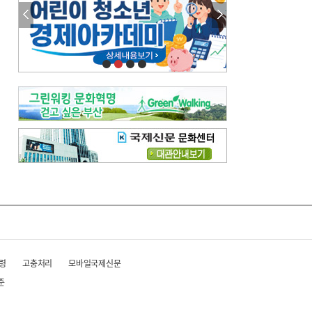
참선 /오기환
고향 /김진규
주말 영화 박스오피스
[전체보기]
‘스파이더맨’ 개봉 5일 만에 300만 돌풍…박스오피스·예매율 동시 1위
‘호프’ 개봉 11일 만에 관객 300만…‘스파이더맨’ 예매율 68.8% 1위
오늘의 운세-
[전체보기]
오늘의 운세- 2026년 8월 6일 (음 6월 24일)
오늘의 운세- 2026년 8월 5일 (음 6월 23일)
조해훈의 고전 속 이 문장
[전체보기]
입추 지났는데도 덥다며 신유안에게 보낸 박규수의 편지
불볕더위 지속되다 단비 내려 시 읊은 조선 후기 신익전
령
고충처리
모바일국제신문
준