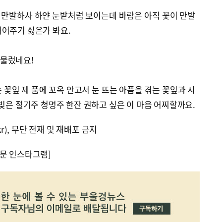
 만발하사 하얀 눈밭처럼 보이는데 바람은 아직 꽃이 만발
내어주기 싫은가 봐요.
물렀네요!
 꽃잎 제 품에 꼬옥 안고서 눈 뜨는 아픔을 겪는 꽃잎과 시
 빚은 절기주 청명주 한잔 권하고 싶은 이 마음 어찌할까요.
kr), 무단 전재 및 재배포 금지
문 인스타그램]