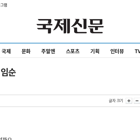
타그램
국제
문화
주말엔
스포츠
기획
인터뷰
T
김임순
면
글자 크기
저럴까요