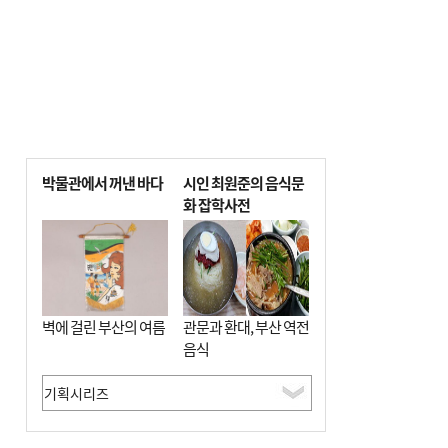
박물관에서 꺼낸 바다
시인 최원준의 음식문
화 잡학사전
벽에 걸린 부산의 여름
관문과 환대, 부산 역전
음식