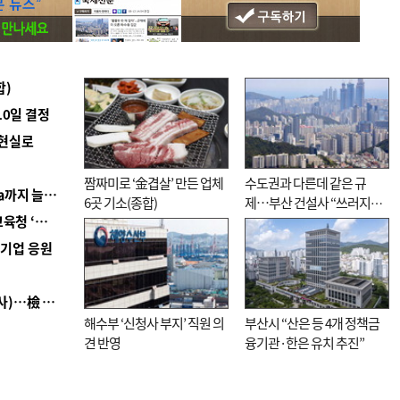
합)
10일 결정
 현실로
짬짜미로 ‘金겹살’ 만든 업체
수도권과 다른데 같은 규
■ 경남 농정 비전 ‘잘 사는 농촌’…스마트팜 1000㏊까지 늘린다
6곳 기소(종합)
제…부산 건설사 “쓰러지기
■ 교육혁신선도지 공모 코앞인데…구·군 난색에 교육청 ‘쩔쩔’
직전”
역기업 응원
■ 검사 신분 버리고 직급하향(10년 이하 저연차 검사)…檢 중수청행 기피
해수부 ‘신청사 부지’ 직원 의
부산시 “산은 등 4개 정책금
견 반영
융기관·한은 유치 추진”