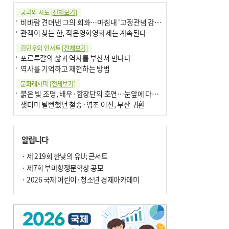
궁리와 시도
[전체보기]
비바람 견뎌낸 그의 회화…마침내 ‘고정관념 감옥’서 해방
관객이 찾는 한, 작은영화영화제는 계속된다
김민우의 인서트
[전체보기]
포르투갈의 삶과 역사를 부산서 만나다
역사를 기억하고 재현하는 방법
문화레시피
[전체보기]
붉은 빛 조명, 배우·합창단의 호연…눈앞에 다가온 부산오페라하우스
잿더미 될뻔했던 철종·영조 어진, 부산 귀환
박현주의 신간돋보기
[전체보기]
현실의 고통, 은유의 詩로 담다 外
알립니다
달구비·여우비…다양한 비 이름 外
박현주의 책 이야기
· 제 219회 한낮의 유U; 콘서트
[전체보기]
세계유산 ‘한국의 갯벌’ 얼마나 알고 있나요
· 제7회 부마항쟁문학상 공모
더위가 깨운 감각과 추억…여름! 이리 사랑할 줄이야
· 2026 국제 어린이·청소년 경제아카데미
아침의 갤러리
[전체보기]
제니스 채-푸른 냄새의 부산
문재필-여름_저녁무렵의호수
이 한편의 시조
[전체보기]