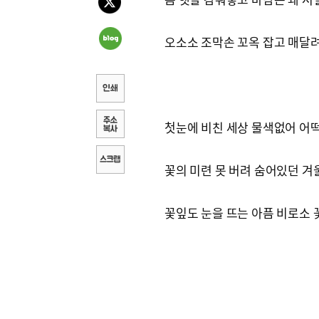
오소소 조막손 꼬옥 잡고 매달려
첫눈에 비친 세상 물색없어 어
꽃의 미련 못 버려 숨어있던 
꽃잎도 눈을 뜨는 아픔 비로소 