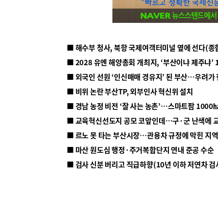
■ 해수부 청사, 북항 국제여객터미널 옆에 선다(종
■ 2028 유엔 해양총회 개최지, ‘부산이냐 제주냐’ 
■ 외국인 선원 ‘인신매매 경유지’ 된 부산…우려가
■ 비위 논란 부산TP, 외부인사 혁신위 설치
■ 르노 못 타는 부산시장…관용차 규정에 막힌 지
■ 마산 원도심 행정·주거복합단지 연내 준공 수순