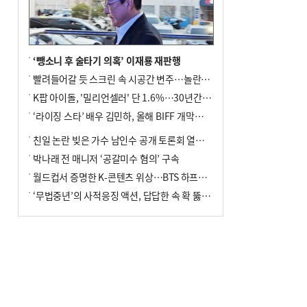
↓…백화점은 14.8%↑
‘뺑소니 후 술타기 의혹’ 이재룡 재판행
빨려들어갈 듯 스크린 속 시공간 변주…놀란의 메시지는 ‘전쟁 속죄’
K팝 아이돌, '밀리언셀러' 단 1.6%…30년간 등장 1182개팀 전수조사
‘라이징 스타’ 배우 김민하, 올해 BIFF 개막식 사회자 확정
친일 논란 빚은 가수 남인수 공개 토론회 열린다.
박나래 전 매니저 ‘공갈미수 혐의’ 구속
월드컵서 증명한 K-콘텐츠 위상…BTS 하프타임쇼·정호연 트로피 세리머니
‘무법중년’의 사적응징 액션, 답답한 속 확 뚫어주네