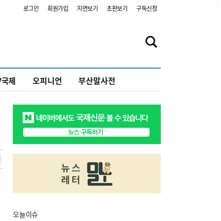
2
로그인
회원가입
지면보기
초판보기
구독신청
V국제
오피니언
부산말사전
오늘
이슈