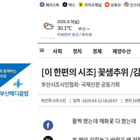
페이스북
엑스
카카오채널
유튜브
인스
사회
정치
경제
해양수산
[이 한편의 시조] 꽃샘추위 /
부산시조시인협회·국제신문 공동기획
박은희 시조시인
| 입력 : 2025-03-12 18:23:07
| 본지 16
활짝 폈는데 매화꽃 다 폈는데
봄 햇살 감춰놓고 바람은 왜 