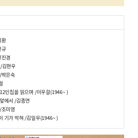
기환
진규
/신진경
 /김현우
 /박은숙
철
12인집을 읽으며 /이우걸(1946~ )
 앞에서 /김종연
 /조미영
 기가 막혀 /김일우(1946~ )