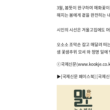
3월, 봄뜻이 완구하여 매화꽃이
해지는 봄에게 곁을 완전히는 
시인의 시선은 겨울고집에도 머
오소소 조막손 잡고 매달려 떠는
샘 꽃샘추위 모셔 와 청명 일에
ⓒ국제신문(www.kookje.co.
▶
[국제신문 페이스북]
[국제신