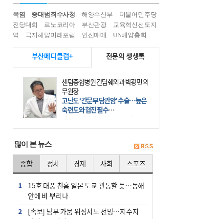
폭염
중대범죄수사청
해양수산부
더불어민주당
전당대회
르노코리아
부산관광
교육혁신선도지
역
극지해양미래포럼
인신매매
UN해양총회
부산메디클럽+
전문의 생생톡
센텀종합병원 간담췌외과 박광민 의
무원장
고난도 ‘간문부 담관암’ 수술…높은
숙련도와 협진 필수
간문부 담관암(클라츠킨 종양)은 좌
우 간에서 나오는, 담관(담즙 배출 경
로)이 합쳐지는 부위인 ‘간문부(肝門
많이 본 뉴스
部)’에 생기는 악성 종양이다. 간동맥
문맥 림프절 담
종합
정치
경제
사회
스포츠
1
15호 태풍 찬홈 일본 도쿄 관통할 듯…동해
안에 비 뿌리나
2
[속보] 남부 가뭄 위성서도 선명…저수지