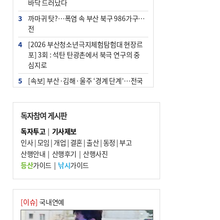
바닥 드러났다
3
까마귀 탓?…폭염 속 부산 북구 986가구 정
전
4
[2026 부산청소년극지체험탐험대 현장르
포] 3회 : 석탄 탄광촌에서 북극 연구의 중
심지로
5
[속보] 부산·김해·울주 ‘경계 단계’…전국
48개 시군 가뭄
6
‘혐오표현’ 쓰면 지방공무원 최대 파면까지
독자참여 게시판
중징계
독자투고
|
기사제보
7
부산·울산·경남 폭염 속 소나기·비…무더
인사
|
모임
|
개업
|
결혼
|
출산
|
동정
|
부고
위는 지속
산행안내
|
산행후기
|
산행사진
8
이임생, 홍명보 선임 독단적 결정 아냐…면
등산
가이드
|
낚시
가이드
담 메모 제출
9
경찰가족 관련 사건 45건…그동안 파악조
차 안해
[이슈]
국내연예
10
홈플 사태에 2분기 대형마트 판매 9.4%