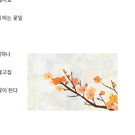
 떠는 꽃잎
떡하나
겨울고집
꽃이 된다