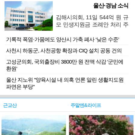
울산·경남 소식
김해시의회, 11일 544억 원 규
모 민생지원금 조례안 처리 주
목
기록적 폭염·가뭄에도 양산시 가축 폐사 ‘낮은 수준’
사천시 하동군, 사천공항 확장과 CIQ 설치 공동 건의
고성군의회, 국외출장비 3800만 원 전액 삭감 '군민에
환원'
울산 지노위 "양육시설 내 의혹 언론 알린 생활지도원
파면은 부당"
근교산
주말엔&라이프