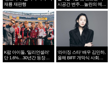
재룡 재판행
시공간 변주…놀란의 메시
지는 ‘전쟁 속죄’
K팝 아이돌, '밀리언셀러'
‘라이징 스타’ 배우 김민하,
단 1.6%…30년간 등장
올해 BIFF 개막식 사회자
1182개팀 전수조사
확정