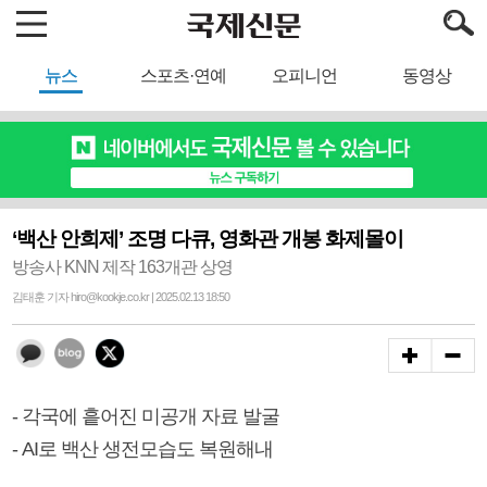
뉴스
스포츠·연예
오피니언
동영상
‘백산 안희제’ 조명 다큐, 영화관 개봉 화제몰이
방송사 KNN 제작 163개관 상영
김태훈 기자 hiro@kookje.co.kr | 2025.02.13 18:50
- 각국에 흩어진 미공개 자료 발굴
- AI로 백산 생전모습도 복원해내