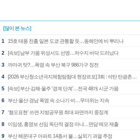
[많이 본 뉴스]
1
15호 태풍 찬홈 일본 도쿄 관통할 듯…동해안에 비 뿌리나
2
[속보] 남부 가뭄 위성서도 선명…저수지 바닥 드러났다
3
까마귀 탓?…폭염 속 부산 북구 986가구 정전
4
[2026 부산청소년극지체험탐험대 현장르포] 3회 : 석탄 탄광촌에서 북극 연구의 중심지로
5
[속보] 부산·김해·울주 ‘경계 단계’…전국 48개 시군 가뭄
6
부산·울산·경남 폭염 속 소나기·비…무더위는 지속
7
‘혐오표현’ 쓰면 지방공무원 최대 파면까지 중징계
8
이임생, 홍명보 선임 독단적 결정 아냐…면담 메모 제출
9
부산 해운대구 아파트 14층서 불…실외기 과열 추정