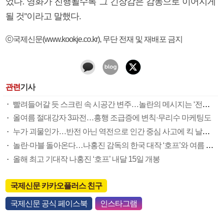
었다. 영화가 진행될수록 그 긴장감은 감동으로 이어지게
될 것”이라고 말했다.
ⓒ국제신문(www.kookje.co.kr), 무단 전재 및 재배포 금지
관련
기사
빨려들어갈 듯 스크린 속 시공간 변주…놀란의 메시지는 ‘전쟁 속죄’
올여름 절대강자 3파전…흥행 조급증에 변칙·무리수 마케팅도
누가 괴물인가…반전 아닌 역전으로 인간 중심 사고에 킥 날리다
놀란·마블 돌아온다…나홍진 감독의 한국 대작 ‘호프’와 여름 극장가 대전
올해 최고 기대작 나홍진 ‘호프’ 내달 15일 개봉
국제신문 카카오플러스 친구
국제신문 공식 페이스북
인스타그램