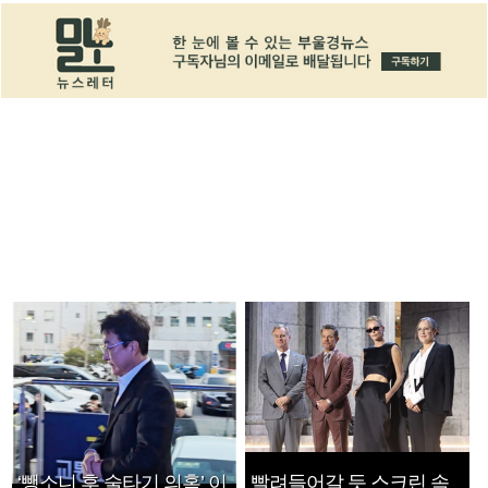
‘뺑소니 후 술타기 의혹’ 이
빨려들어갈 듯 스크린 속