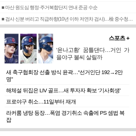
■ 마산 원도심 행정·주거복합단지 연내 준공 수순
■ 검사 신분 버리고 직급하향(10년 이하 저연차 검사)…檢 중수청행 기피
스포츠 +
‘윤나고황’ 꿈틀댄다…거인 가
을야구 불씨 살릴까
새 축구협회장 선출 방식 윤곽…“선거인단 192→2만
명”
해체설 뒤집은 LIV 골프…새 투자자 확보 ‘기사회생’
프로야구 취소…11일부터 재개
라커룸 냉탕 등장…폭염 경기취소 속출에 PS 셈법 복
잡