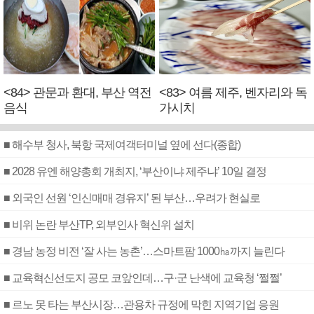
<84> 관문과 환대, 부산 역전
<83> 여름 제주, 벤자리와 독
음식
가시치
■ 해수부 청사, 북항 국제여객터미널 옆에 선다(종합)
■ 2028 유엔 해양총회 개최지, ‘부산이냐 제주냐’ 10일 결정
■ 외국인 선원 ‘인신매매 경유지’ 된 부산…우려가 현실로
■ 비위 논란 부산TP, 외부인사 혁신위 설치
■ 경남 농정 비전 ‘잘 사는 농촌’…스마트팜 1000㏊까지 늘린다
■ 교육혁신선도지 공모 코앞인데…구·군 난색에 교육청 ‘쩔쩔’
■ 르노 못 타는 부산시장…관용차 규정에 막힌 지역기업 응원