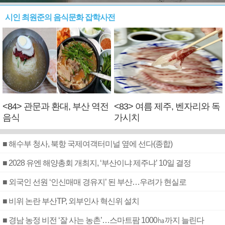
시인 최원준의 음식문화 잡학사전
<84> 관문과 환대, 부산 역전
<83> 여름 제주, 벤자리와 독
음식
가시치
■ 해수부 청사, 북항 국제여객터미널 옆에 선다(종합)
■ 2028 유엔 해양총회 개최지, ‘부산이냐 제주냐’ 10일 결정
■ 외국인 선원 ‘인신매매 경유지’ 된 부산…우려가 현실로
■ 비위 논란 부산TP, 외부인사 혁신위 설치
■ 경남 농정 비전 ‘잘 사는 농촌’…스마트팜 1000㏊까지 늘린다