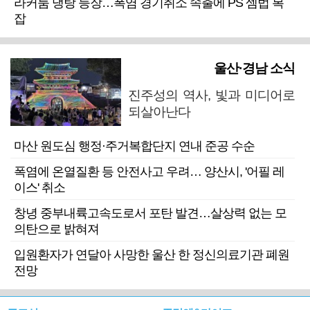
라커룸 냉탕 등장…폭염 경기취소 속출에 PS 셈법 복
잡
울산·경남 소식
진주성의 역사, 빛과 미디어로
되살아난다
마산 원도심 행정·주거복합단지 연내 준공 수순
폭염에 온열질환 등 안전사고 우려… 양산시, '어필 레
이스' 취소
창녕 중부내륙고속도로서 포탄 발견…살상력 없는 모
의탄으로 밝혀져
입원환자가 연달아 사망한 울산 한 정신의료기관 폐원
전망