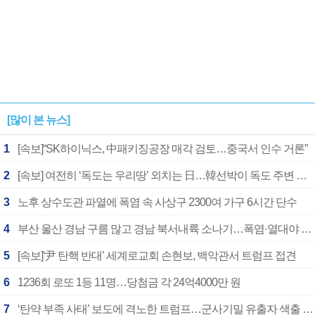
[많이 본 뉴스]
1
[속보]“SK하이닉스, 中패키징공장 매각 검토…중국서 인수 거론”
2
[속보] 여전히 ‘독도는 우리땅’ 외치는 日…韓선박이 독도 주변 해양조사 활동하자 반발
3
노후 상수도관 파열에 폭염 속 사상구 2300여 가구 6시간 단수
4
부산 울산 경남 구름 많고 경남 북서내륙 소나기…폭염·열대야 계속
5
[속보]‘尹 탄핵 반대’ 세계로교회 손현보, 백악관서 트럼프 접견
6
1236회 로또 1등 11명…당첨금 각 24억4000만 원
7
‘탄약 부족 사태’ 보도에 격노한 트럼프…군사기밀 유출자 색출 지시