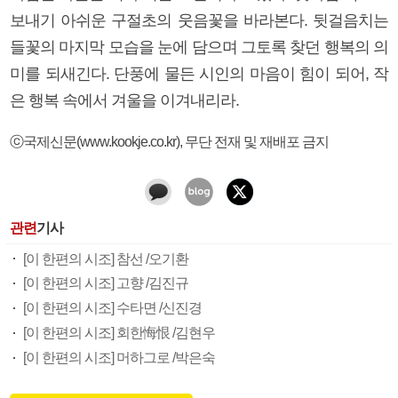
보내기 아쉬운 구절초의 웃음꽃을 바라본다. 뒷걸음치는
들꽃의 마지막 모습을 눈에 담으며 그토록 찾던 행복의 의
미를 되새긴다. 단풍에 물든 시인의 마음이 힘이 되어, 작
은 행복 속에서 겨울을 이겨내리라.
ⓒ국제신문(www.kookje.co.kr), 무단 전재 및 재배포 금지
관련
기사
[이 한편의 시조] 참선 /오기환
[이 한편의 시조] 고향 /김진규
[이 한편의 시조] 수타면 /신진경
[이 한편의 시조] 회한悔恨 /김현우
[이 한편의 시조] 머하그로 /박은숙