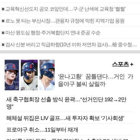
■ 교육혁신선도지 공모 코앞인데…구·군 난색에 교육청 ‘쩔쩔’
■ 르노 못 타는 부산시장…관용차 규정에 막힌 지역기업 응원
■ 마산 원도심 행정·주거복합단지 연내 준공 수순
■ 검사 신분 버리고 직급하향(10년 이하 저연차 검사)…檢 중수청행 기피
스포츠 +
‘윤나고황’ 꿈틀댄다…거인 가
을야구 불씨 살릴까
새 축구협회장 선출 방식 윤곽…“선거인단 192→2만
명”
해체설 뒤집은 LIV 골프…새 투자자 확보 ‘기사회생’
프로야구 취소…11일부터 재개