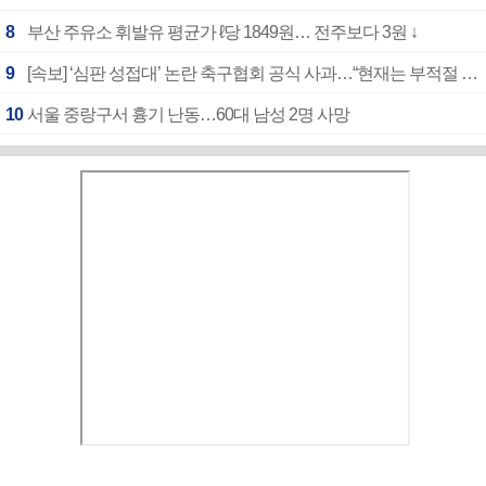
8
부산 주유소 휘발유 평균가 ℓ당 1849원… 전주보다 3원 ↓
9
[속보] ‘심판 성접대’ 논란 축구협회 공식 사과…“현재는 부적절 행위 없어”
10
서울 중랑구서 흉기 난동…60대 남성 2명 사망