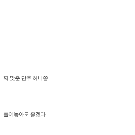
짜 맞춘 단추 하나쯤
풀어놓아도 좋겠다