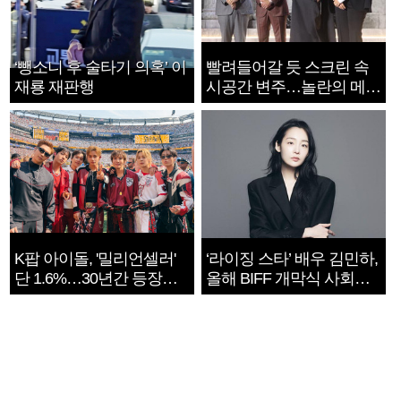
‘뺑소니 후 술타기 의혹’ 이
빨려들어갈 듯 스크린 속
재룡 재판행
시공간 변주…놀란의 메시
지는 ‘전쟁 속죄’
K팝 아이돌, '밀리언셀러'
‘라이징 스타’ 배우 김민하,
단 1.6%…30년간 등장
올해 BIFF 개막식 사회자
1182개팀 전수조사
확정