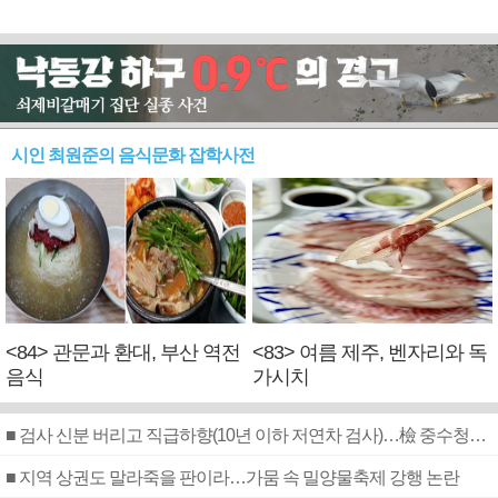
시인 최원준의 음식문화 잡학사전
<84> 관문과 환대, 부산 역전
<83> 여름 제주, 벤자리와 독
음식
가시치
■ 검사 신분 버리고 직급하향(10년 이하 저연차 검사)…檢 중수청행 기피
■ 지역 상권도 말라죽을 판이라…가뭄 속 밀양물축제 강행 논란