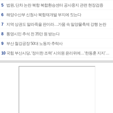
5
법원, 단차 논란 북항 복합환승센터 공사중지 관련 현장검증
6
해양수산부 신청사 북항재개발 부지에 짓는다
7
지역 상권도 말라죽을 판이라…가뭄 속 밀양물축제 강행 논란
8
통영시민 추석 전 35만 원 받는다
9
부산 철강공장 50대 노동자 추락사
10
국힘 부산시당, ‘정이한 조력’ 시의원 윤리위에…‘한동훈 지지’도 신고접수