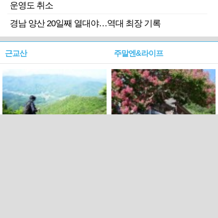
운영도 취소
경남 양산 20일째 열대야…역대 최장 기록
근교산
주말엔&라이프
근교산&그너머…상주·문경
폭염보다 더 뜨거워라…100
청화산~시루봉
일을 붉게 불태울 ‘선비정신’
피었네
PC버전
엑스
페이스북
Copyright ⓒ 2015 All rights reserved by 국제신문