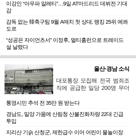
이강인 “아우파 알레티”…9일 AT마드리드 데뷔전 기대
감
감독 없는 韓축구팀 9월 A매치 첫 상대, 랭킹 25위 에콰
도르
“성공은 자이언츠서” 이정후, 멀티홈런으로 트레이드
설 날렸다
울산·경남 소식
대포통장 모집해 전국 범죄조
직에 공급한 일당 200명 무더
기 검거
통영시민 추석 전 35만 원 받는다
경남도, 밀양 가뭄에 산림청 산불진화차량 22대 긴급
투입
지리산 기슭 산청군, 제한급수 이어 어린이 물놀이장