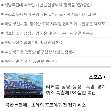
■ 지방국립대 이르면 내년 신입생부터 ‘등록금 0원’(종합)
■ 탄소흡수력 높여 폭염 대응…부산 도시숲 지도 다시 그린다
■ 국힘 부산시당, ‘정이한 조력’ 시의원 윤리위에…‘한동훈 지지’도 신고접수
■ 의료헬스 신성장 산업 키운다더니…부산서구 준비 부실
■ 도박사이트 범죄수익 70억 전액 환수
■ 부산 북구청 쑥뜸방, 前구청장 책임 인정될까
■ 통영시민 추석 전 35만 원 받는다
스포츠 +
라커룸 냉탕 등장…폭염 경기
취소 속출에 PS 셈법 복잡
극한 폭염에…초유의 프로야구 전 경기 취소