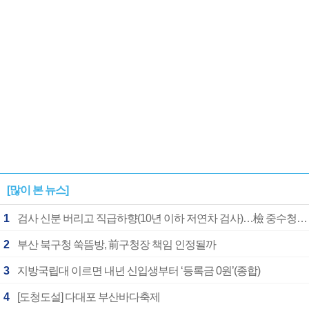
[많이 본 뉴스]
1
검사 신분 버리고 직급하향(10년 이하 저연차 검사)…檢 중수청행 기피
2
부산 북구청 쑥뜸방, 前구청장 책임 인정될까
3
지방국립대 이르면 내년 신입생부터 ‘등록금 0원’(종합)
4
[도청도설] 다대포 부산바다축제