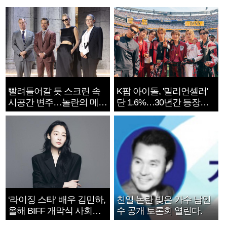
빨려들어갈 듯 스크린 속
K팝 아이돌, '밀리언셀러'
시공간 변주…놀란의 메시
단 1.6%…30년간 등장
지는 ‘전쟁 속죄’
1182개팀 전수조사
‘라이징 스타’ 배우 김민하,
친일 논란 빚은 가수 남인
올해 BIFF 개막식 사회자
수 공개 토론회 열린다.
확정