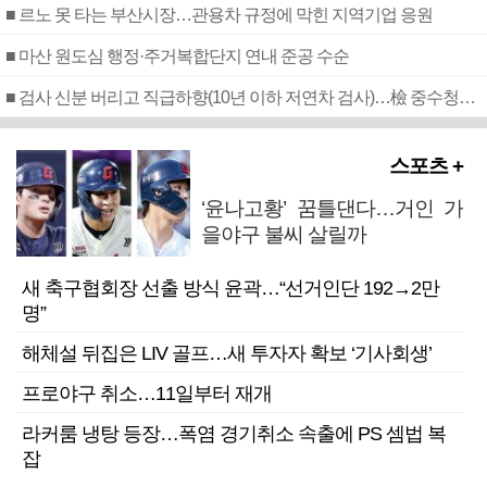
■ 르노 못 타는 부산시장…관용차 규정에 막힌 지역기업 응원
■ 마산 원도심 행정·주거복합단지 연내 준공 수순
■ 검사 신분 버리고 직급하향(10년 이하 저연차 검사)…檢 중수청행 기피
스포츠 +
‘윤나고황’ 꿈틀댄다…거인 가
을야구 불씨 살릴까
새 축구협회장 선출 방식 윤곽…“선거인단 192→2만
명”
해체설 뒤집은 LIV 골프…새 투자자 확보 ‘기사회생’
프로야구 취소…11일부터 재개
라커룸 냉탕 등장…폭염 경기취소 속출에 PS 셈법 복
잡