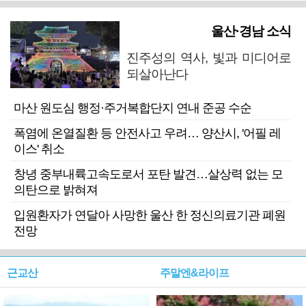
울산·경남 소식
진주성의 역사, 빛과 미디어로
되살아난다
마산 원도심 행정·주거복합단지 연내 준공 수순
폭염에 온열질환 등 안전사고 우려… 양산시, '어필 레
이스' 취소
창녕 중부내륙고속도로서 포탄 발견…살상력 없는 모
의탄으로 밝혀져
입원환자가 연달아 사망한 울산 한 정신의료기관 폐원
전망
근교산
주말엔&라이프