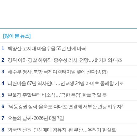
[많이 본 뉴스]
1
백양산 고지대 마을우물 55년 만에 바닥
2
경위 이하 경찰 하위직 ‘중수청 러시’ 전망…檢 기피와 대조
3
해수부 청사, 북항 국제여객터미널 옆에 선다(종합)
4
피란마을 67년 역사인데…전교생 24명 아미초 통폐합 기로
5
부울경 주말부터 비소식…‘극한 폭염’ 한풀 꺾일 듯
6
“낙동강권 삼락·을숙도·다대포 연결해 서부산 관광 키우자”
7
오늘의 날씨- 2026년 8월 7일
8
외국인 선원 ‘인신매매 경유지’ 된 부산…우려가 현실로