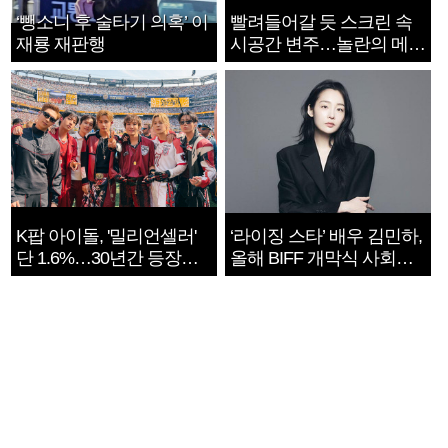
‘뺑소니 후 술타기 의혹’ 이
빨려들어갈 듯 스크린 속
재룡 재판행
시공간 변주…놀란의 메시
지는 ‘전쟁 속죄’
K팝 아이돌, '밀리언셀러'
‘라이징 스타’ 배우 김민하,
단 1.6%…30년간 등장
올해 BIFF 개막식 사회자
1182개팀 전수조사
확정