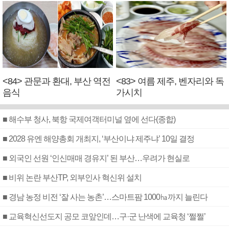
<84> 관문과 환대, 부산 역전
<83> 여름 제주, 벤자리와 독
음식
가시치
■ 해수부 청사, 북항 국제여객터미널 옆에 선다(종합)
■ 2028 유엔 해양총회 개최지, ‘부산이냐 제주냐’ 10일 결정
■ 외국인 선원 ‘인신매매 경유지’ 된 부산…우려가 현실로
■ 비위 논란 부산TP, 외부인사 혁신위 설치
■ 경남 농정 비전 ‘잘 사는 농촌’…스마트팜 1000㏊까지 늘린다
■ 교육혁신선도지 공모 코앞인데…구·군 난색에 교육청 ‘쩔쩔’