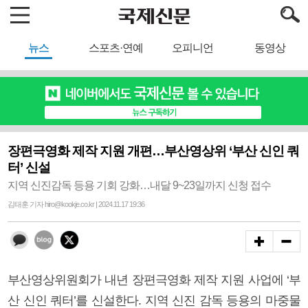
뉴스
스포츠·연예
오피니언
동영상
장편극영화 제작 지원 개편…부산영상위 ‘부산 신인 쿼
터’ 신설
지역 신진감독 등용 기회 강화…내달 9~23일까지 신청 접수
김태훈 기자 hiro@kookje.co.kr | 2024.11.17 19:36
부산영상위원회가 내년 장편극영화 제작 지원 사업에 ‘부
산 신인 쿼터’를 신설한다. 지역 신진 감독 등용의 마중물