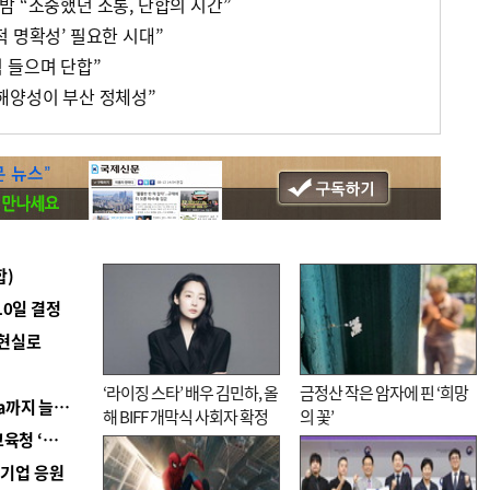
밤 “소중했던 소통, 단합의 시간”
 명확성’ 필요한 시대”
 들으며 단합”
해양성이 부산 정체성”
합)
10일 결정
 현실로
‘라이징 스타’ 배우 김민하, 올
금정산 작은 암자에 핀 ‘희망
■ 경남 농정 비전 ‘잘 사는 농촌’…스마트팜 1000㏊까지 늘린다
해 BIFF 개막식 사회자 확정
의 꽃’
■ 교육혁신선도지 공모 코앞인데…구·군 난색에 교육청 ‘쩔쩔’
역기업 응원