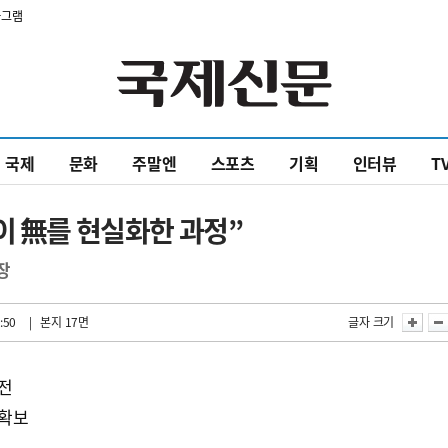
타그램
국제
문화
주말엔
스포츠
기획
인터뷰
T
이 無를 현실화한 과정”
장
:50
| 본지 17면
글자 크기
도전
 확보