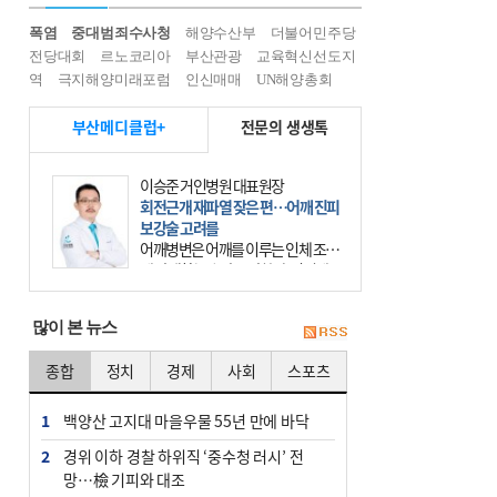
폭염
중대범죄수사청
해양수산부
더불어민주당
전당대회
르노코리아
부산관광
교육혁신선도지
역
극지해양미래포럼
인신매매
UN해양총회
부산메디클럽+
전문의 생생톡
이승준 거인병원 대표원장
회전근개 재파열 잦은 편…어깨 진피
보강술 고려를
어깨병변은 어깨를 이루는 인체 조직
에 발생하는 손상을 말한다. 여기에
는 오십견과 회전근개 증후군, 어깨
의 석회성 힘줄염 등이 있다. 국민건
많이 본 뉴스
강보험에 의하면 어깨병변
종합
정치
경제
사회
스포츠
1
백양산 고지대 마을우물 55년 만에 바닥
2
경위 이하 경찰 하위직 ‘중수청 러시’ 전
망…檢 기피와 대조