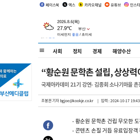
페이스북
엑스
카카오채널
유튜브
인스
사회
정치
경제
해양수산
“황순원 문학촌 설립, 상상력
국제아카데미 21기 강연- 김종회 소나기마을 촌
조봉권 기자
bgjoe@kookje.co.kr
| 입력 : 2024-10-17 19:43
- 황순원 문학촌 건립 무모한 
- 콘텐츠 손질 거듭 유료입장객