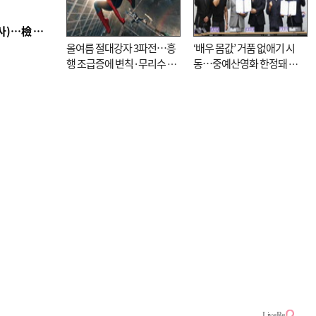
■ 검사 신분 버리고 직급하향(10년 이하 저연차 검사)…檢 중수청행 기피
올여름 절대강자 3파전…흥
‘배우 몸값’ 거품 없애기 시
행 조급증에 변칙·무리수 마
동…중예산영화 한정돼 실
케팅도
효성 의문도