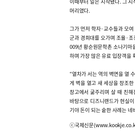
이때부터 일은 시작됐다. 그 시
머리였다.
그가 먼저 학자·교수들과 모여
군과 경희대를 오가며 조율·조정
009년 황순원문학촌 소나기마을
하며 가장 많은 유료 입장객을
“열차가 서는 역의 벽면을 열 
게 벽을 열고 새 세상을 창조한
창고에서 굶주리며 살 때 친해
바탕으로 디즈니랜드가 현실이 
기야 돈이 되는 숱한 사례는 네버
ⓒ국제신문(www.kookje.co.