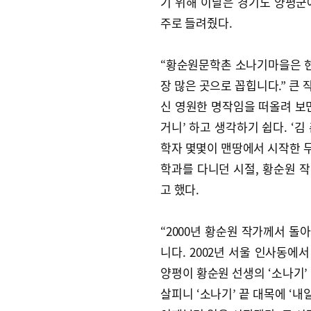
기 위해 이날은 경기도 양평군
주로 들려줬다.
“황순원문학촌 소나기마을은 현재
장 많은 곳으로 꼽힙니다.” 큰 
신 영원한 명작임을 떠올려 보면
거니’ 하고 생각하기 쉽다. ‘김
학자 몇몇이 맨땅에서 시작한 무
학과를 다니던 시절, 황순원 
고 했다.
“2000년 황순원 작가께서 
니다. 2002년 서울 인사동에
양평이 황순원 선생의 ‘소나기’
살피니 ‘소나기’ 끝 대목에 ‘