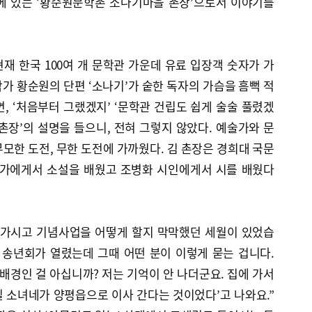
에 있는 ‘황순원문학촌 소나기마을 촌장’으로서 이야기를
 한국 100여 개 문학관 가운데 유료 입장객 숫자가 가
작가 황순원의 단편 ‘소나기’가 숱한 독자의 가슴을 흠뻑 적
, ‘처음부터 그랬겠지’ ‘문학관 건립도 쉽게 술술 풀렸겠
 촌장’의 설명을 들으니, 전혀 그렇지 않았다. 예술가와 문
모한 도전, 무한 도전에 가까웠다. 김 촌장은 경희대 국문
작가에게서 소설을 배웠고 조병화 시인에게서 시를 배웠다
돌아가시고 기념사업을 어떻게 할지 막막했던 세월이 있었습
서 송년회가 열렸는데 그때 어떤 분이 이렇게 묻는 겁니다.
 배경인 걸 아십니까? 저는 기억이 안 나더군요. 집에 가서
내일 소녀네가 양평읍으로 이사 간다는 것이었다’고 나와요.”