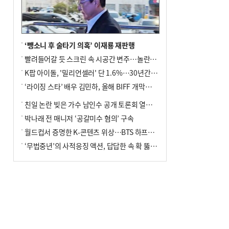
‘뺑소니 후 술타기 의혹’ 이재룡 재판행
빨려들어갈 듯 스크린 속 시공간 변주…놀란의 메시지는 ‘전쟁 속죄’
K팝 아이돌, '밀리언셀러' 단 1.6%…30년간 등장 1182개팀 전수조사
‘라이징 스타’ 배우 김민하, 올해 BIFF 개막식 사회자 확정
친일 논란 빚은 가수 남인수 공개 토론회 열린다.
박나래 전 매니저 ‘공갈미수 혐의’ 구속
월드컵서 증명한 K-콘텐츠 위상…BTS 하프타임쇼·정호연 트로피 세리머니
‘무법중년’의 사적응징 액션, 답답한 속 확 뚫어주네