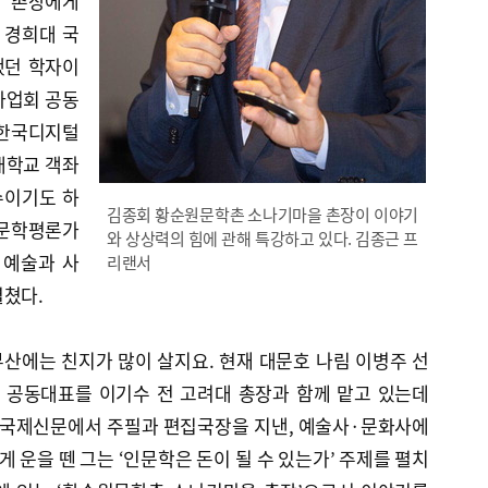
회 촌장에게
 경희대 국
했던 학자이
사업회 공동
 한국디지털
대학교 객좌
수이기도 하
김종회 황순원문학촌 소나기마을 촌장이 이야기
 문학평론가
와 상상력의 힘에 관해 특강하고 있다. 김종근 프
 예술과 사
리랜서
펼쳤다.
부산에는 친지가 많이 살지요. 현재 대문호 나림 이병주 선
 공동대표를 이기수 전 고려대 총장과 함께 맡고 있는데
의 국제신문에서 주필과 편집국장을 지낸, 예술사·문화사에
게 운을 뗀 그는 ‘인문학은 돈이 될 수 있는가’ 주제를 펼치