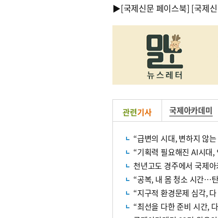
▶
[국제신문 페이스북]
[국제신
국제아카데미
관련
기사
“급변의 시대, 변하지 않는
“기획력 필요해진 AI시대,
천년고도 경주에서 국제아
“공복, 내 몸 청소 시간…
“지구적 환경문제 심각, 다
“최선을 다한 준비 시간, 