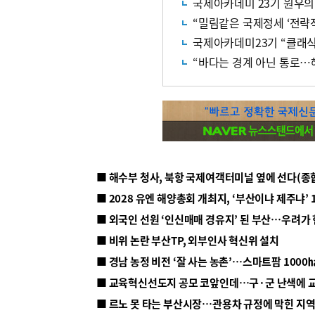
국제아카데미 23기 원우의
“밀림같은 국제정세 ‘전략적
국제아카데미23기 “클래식
“바다는 경계 아닌 통로…
■ 해수부 청사, 북항 국제여객터미널 옆에 선다(종
■ 2028 유엔 해양총회 개최지, ‘부산이냐 제주냐’ 
■ 외국인 선원 ‘인신매매 경유지’ 된 부산…우려가
■ 비위 논란 부산TP, 외부인사 혁신위 설치
■ 르노 못 타는 부산시장…관용차 규정에 막힌 지