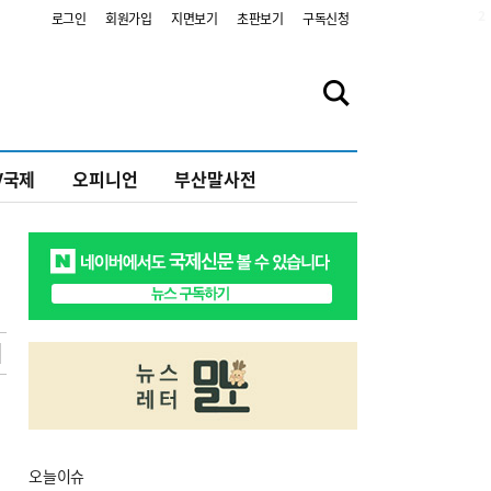
2
로그인
회원가입
지면보기
초판보기
구독신청
V국제
오피니언
부산말사전
오늘
이슈