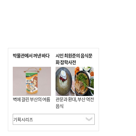
박물관에서 꺼낸 바다
시인 최원준의 음식문
화 잡학사전
벽에 걸린 부산의 여름
관문과 환대, 부산 역전
음식