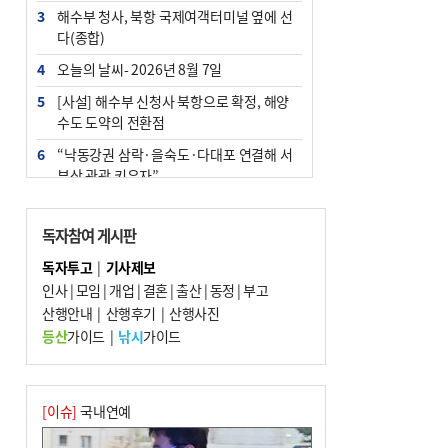
3
해수부 청사, 북항 국제여객터미널 옆에 선
다(종합)
4
오늘의 날씨- 2026년 8월 7일
5
[사설] 해수부 신청사 북항으로 확정, 해양
수도 도약의 전환점
6
“낙동강권 삼락·을숙도·다대포 연결해 서
부산 관광 키우자”
7
부울경 주말부터 비소식…‘극한 폭염’ 한풀
꺾일 듯
독자참여 게시판
8
피란마을 67년 역사인데…전교생 24명 아
독자투고
|
기사제보
미초 통폐합 기로
인사
|
모임
|
개업
|
결혼
|
출산
|
동정
|
부고
9
산행안내
외국인 선원 ‘인신매매 경유지’ 된 부산…
|
산행후기
|
산행사진
우려가 현실로
등산
가이드
|
낚시
가이드
10
수사독점 책임 커진 경찰, 방치사건 해결 부
랴부랴 속도전
[이슈]
국내연예