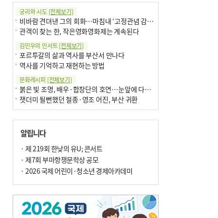
궁리와 시도
[전체보기]
비바람 견뎌낸 그의 회화…마침내 ‘고정관념 감옥’서 해방
관객이 찾는 한, 작은영화영화제는 계속된다
김민우의 인서트
[전체보기]
포르투갈의 삶과 역사를 부산서 만나다
역사를 기억하고 재현하는 방법
문화레시피
[전체보기]
붉은 빛 조명, 배우·합창단의 호연…눈앞에 다가온 부산오페라하우스
잿더미 될뻔했던 철종·영조 어진, 부산 귀환
박현주의 신간돋보기
[전체보기]
현실의 고통, 은유의 詩로 담다 外
알립니다
달구비·여우비…다양한 비 이름 外
박현주의 책 이야기
· 제 219회 한낮의 유U; 콘서트
[전체보기]
세계유산 ‘한국의 갯벌’ 얼마나 알고 있나요
· 제7회 부마항쟁문학상 공모
더위가 깨운 감각과 추억…여름! 이리 사랑할 줄이야
· 2026 국제 어린이·청소년 경제아카데미
아침의 갤러리
[전체보기]
제니스 채-푸른 냄새의 부산
문재필-여름_저녁무렵의호수
이 한편의 시조
[전체보기]