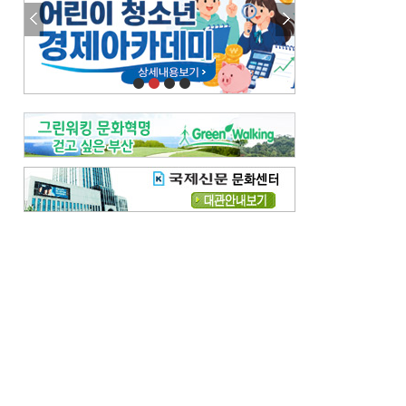
참선 /오기환
고향 /김진규
주말 영화 박스오피스
[전체보기]
‘스파이더맨’ 개봉 5일 만에 300만 돌풍…박스오피스·예매율 동시 1위
‘호프’ 개봉 11일 만에 관객 300만…‘스파이더맨’ 예매율 68.8% 1위
오늘의 운세-
[전체보기]
오늘의 운세- 2026년 8월 6일 (음 6월 24일)
오늘의 운세- 2026년 8월 5일 (음 6월 23일)
조해훈의 고전 속 이 문장
[전체보기]
입추 지났는데도 덥다며 신유안에게 보낸 박규수의 편지
불볕더위 지속되다 단비 내려 시 읊은 조선 후기 신익전