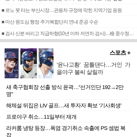
■ 르노 못 타는 부산시장…관용차 규정에 막힌 지역기업 응원
■ 마산 원도심 행정·주거복합단지 연내 준공 수순
■ 검사 신분 버리고 직급하향(10년 이하 저연차 검사)…檢 중수청행 기피
스포츠 +
‘윤나고황’ 꿈틀댄다…거인 가
을야구 불씨 살릴까
새 축구협회장 선출 방식 윤곽…“선거인단 192→2만
명”
해체설 뒤집은 LIV 골프…새 투자자 확보 ‘기사회생’
프로야구 취소…11일부터 재개
라커룸 냉탕 등장…폭염 경기취소 속출에 PS 셈법 복
잡