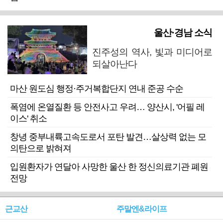
울산·경남 소식
진주성의 역사, 빛과 미디어로
되살아난다
마산 원도심 행정·주거복합단지 연내 준공 수순
폭염에 온열질환 등 안전사고 우려… 양산시, '어필 레
이스' 취소
창녕 중부내륙고속도로서 포탄 발견…살상력 없는 모
의탄으로 밝혀져
입원환자가 연달아 사망한 울산 한 정신의료기관 폐원
전망
근교산
주말엔&라이프