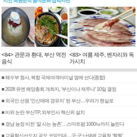
시인 최원준의 음식문화 잡학사전
<84> 관문과 환대, 부산 역전
<83> 여름 제주, 벤자리와 독
음식
가시치
■ 해수부 청사, 북항 국제여객터미널 옆에 선다(종합)
■ 2028 유엔 해양총회 개최지, ‘부산이냐 제주냐’ 10일 결정
■ 외국인 선원 ‘인신매매 경유지’ 된 부산…우려가 현실로
■ 비위 논란 부산TP, 외부인사 혁신위 설치
■ 경남 농정 비전 ‘잘 사는 농촌’…스마트팜 1000㏊까지 늘린다
■ 교육혁신선도지 공모 코앞인데…구·군 난색에 교육청 ‘쩔쩔’