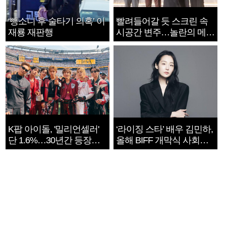
‘뺑소니 후 술타기 의혹’ 이
빨려들어갈 듯 스크린 속
재룡 재판행
시공간 변주…놀란의 메시
지는 ‘전쟁 속죄’
K팝 아이돌, '밀리언셀러'
‘라이징 스타’ 배우 김민하,
단 1.6%…30년간 등장
올해 BIFF 개막식 사회자
1182개팀 전수조사
확정