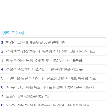
[많이 본 뉴스]
1
백양산 고지대 마을우물 55년 만에 바닥
2
경위 이하 경찰 하위직 ‘중수청 러시’ 전망…檢 기피와 대조
3
해수부 청사, 북항 국제여객터미널 옆에 선다(종합)
4
부울경 주말부터 비소식…‘극한 폭염’ 한풀 꺾일 듯
5
피란마을 67년 역사인데…전교생 24명 아미초 통폐합 기로
6
“낙동강권 삼락·을숙도·다대포 연결해 서부산 관광 키우자”
7
오늘의 날씨- 2026년 8월 7일
8
외국인 선원 ‘인신매매 경유지’ 된 부산…우려가 현실로