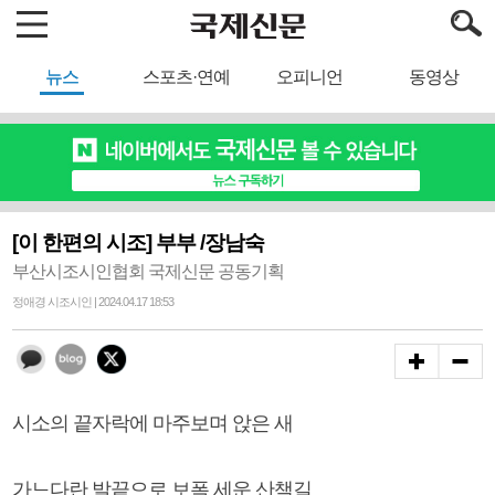
뉴스
스포츠·연예
오피니언
동영상
[이 한편의 시조] 부부 /장남숙
부산시조시인협회 국제신문 공동기획
정애경 시조시인 | 2024.04.17 18:53
시소의 끝자락에 마주보며 앉은 새
가느다란 발끝으로 보폭 세운 산책길