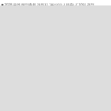
■ 2028 유엔 해양총회 개최지, ‘부산이냐 제주냐’ 10일 결정
■ 외국인 선원 ‘인신매매 경유지’ 된 부산…우려가 현실로
■ 비위 논란 부산TP, 외부인사 혁신위 설치
■ 경남 농정 비전 ‘잘 사는 농촌’…스마트팜 1000㏊까지 늘린다
■ 교육혁신선도지 공모 코앞인데…구·군 난색에 교육청 ‘쩔쩔’
■ 르노 못 타는 부산시장…관용차 규정에 막힌 지역기업 응원
■ 마산 원도심 행정·주거복합단지 연내 준공 수순
■ 검사 신분 버리고 직급하향(10년 이하 저연차 검사)…檢 중수청행 기피
스포츠 +
‘윤나고황’ 꿈틀댄다…거인 가
을야구 불씨 살릴까