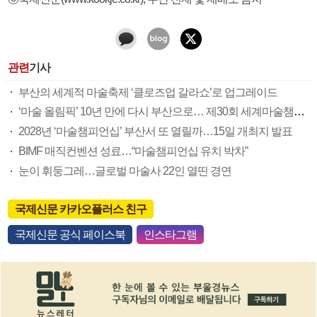
관련
기사
부산의 세계적 마술축제 ‘클로즈업 갈라쇼’로 업그레이드
‘마술 올림픽’ 10년 만에 다시 부산으로… 제30회 세계마술챔피언십 부산 개최 확정
2028년 ‘마술챔피언십’ 부산서 또 열릴까…15일 개최지 발표
BIMF 매직컨벤션 성료…“마술챔피언십 유치 박차”
눈이 휘둥그레…글로벌 마술사 22인 열띤 경연
국제신문 카카오플러스 친구
국제신문 공식 페이스북
인스타그램