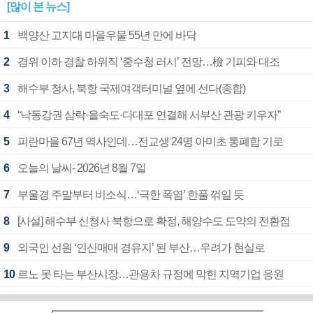
[많이 본 뉴스]
1
백양산 고지대 마을우물 55년 만에 바닥
2
경위 이하 경찰 하위직 ‘중수청 러시’ 전망…檢 기피와 대조
3
해수부 청사, 북항 국제여객터미널 옆에 선다(종합)
4
“낙동강권 삼락·을숙도·다대포 연결해 서부산 관광 키우자”
5
피란마을 67년 역사인데…전교생 24명 아미초 통폐합 기로
6
오늘의 날씨- 2026년 8월 7일
7
부울경 주말부터 비소식…‘극한 폭염’ 한풀 꺾일 듯
8
[사설] 해수부 신청사 북항으로 확정, 해양수도 도약의 전환점
9
외국인 선원 ‘인신매매 경유지’ 된 부산…우려가 현실로
10
르노 못 타는 부산시장…관용차 규정에 막힌 지역기업 응원