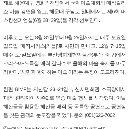
제로 해운대구 영화의전당에서 국제마술대회와 매직갈라
쇼 마술 강연을 열고, 해운대 구남로 일대에서는 제6회 버
스킹챔피언십(6월 28~29일)을 각각 선보인다.
이후로는 오는 8월 31일부터 9월 29일까지는 매주 토요일
일요일 ‘매직서커스[가을]’로 시민과 만나고, 12월 7~15일
매주 토·일요일에는 부산영화체험박물관(부산 중구)에서
크리스마스 특집 매직 갈라쇼로 올해의 마술 축제를 마무
리한다. ‘시민과 함께하는 마술’이라는 특징이 도드라진다.
한편 BIMF는 지난달 23~24일 부산시민회관 소극장에서
‘매직 판타지아 시즌2’로 연중 마술 행사를 시작했다. 이날
해산물을 활용한 해산물 매직 등 독특한 공연으로 공연장
을 찾은 관객의 눈도장을 찍었다. 문의 (051)626-7002
ⓒ국제신문(www.kookje.co.kr), 무단 전재 및 재배포 금지