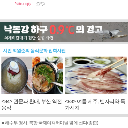
시인 최원준의 음식문화 잡학사전
<84> 관문과 환대, 부산 역전
<83> 여름 제주, 벤자리와 독
음식
가시치
■ 해수부 청사, 북항 국제여객터미널 옆에 선다(종합)