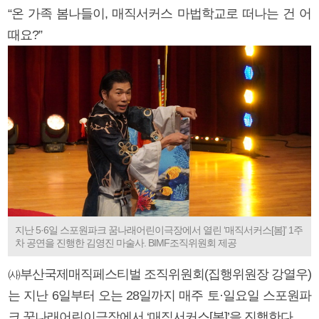
“온 가족 봄나들이, 매직서커스 마법학교로 떠나는 건 어
때요?”
지난 5·6일 스포원파크 꿈나래어린이극장에서 열린 ‘매직서커스[봄]’ 1주
차 공연을 진행한 김영진 마술사. BIMF조직위원회 제공
㈔부산국제매직페스티벌 조직위원회(집행위원장 강열우)
는 지난 6일부터 오는 28일까지 매주 토·일요일 스포원파
크 꿈나래어린이극장에서 ‘매직서커스[봄]’을 진행한다.