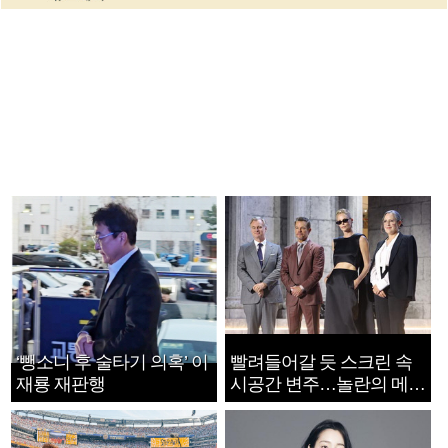
‘뺑소니 후 술타기 의혹’ 이
빨려들어갈 듯 스크린 속
재룡 재판행
시공간 변주…놀란의 메시
지는 ‘전쟁 속죄’