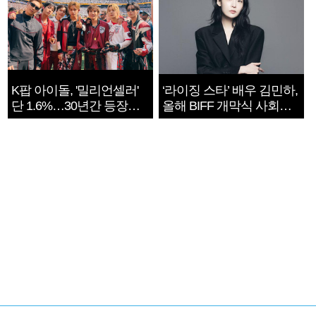
K팝 아이돌, '밀리언셀러'
‘라이징 스타’ 배우 김민하,
단 1.6%…30년간 등장
올해 BIFF 개막식 사회자
1182개팀 전수조사
확정