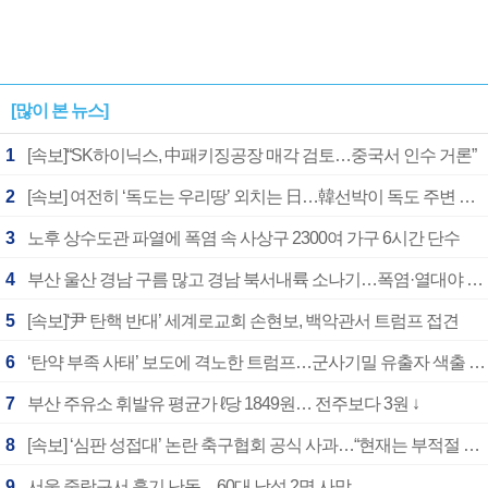
[많이 본 뉴스]
1
[속보]“SK하이닉스, 中패키징공장 매각 검토…중국서 인수 거론”
2
[속보] 여전히 ‘독도는 우리땅’ 외치는 日…韓선박이 독도 주변 해양조사 활동하자 반발
3
노후 상수도관 파열에 폭염 속 사상구 2300여 가구 6시간 단수
4
부산 울산 경남 구름 많고 경남 북서내륙 소나기…폭염·열대야 계속
5
[속보]‘尹 탄핵 반대’ 세계로교회 손현보, 백악관서 트럼프 접견
6
‘탄약 부족 사태’ 보도에 격노한 트럼프…군사기밀 유출자 색출 지시
7
부산 주유소 휘발유 평균가 ℓ당 1849원… 전주보다 3원 ↓
8
[속보] ‘심판 성접대’ 논란 축구협회 공식 사과…“현재는 부적절 행위 없어”
9
서울 중랑구서 흉기 난동…60대 남성 2명 사망