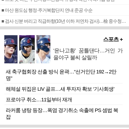
■ 마산 원도심 행정·주거복합단지 연내 준공 수순
■ 검사 신분 버리고 직급하향(10년 이하 저연차 검사)…檢 중수청행 기피
스포츠 +
‘윤나고황’ 꿈틀댄다…거인 가
을야구 불씨 살릴까
새 축구협회장 선출 방식 윤곽…“선거인단 192→2만
명”
해체설 뒤집은 LIV 골프…새 투자자 확보 ‘기사회생’
프로야구 취소…11일부터 재개
라커룸 냉탕 등장…폭염 경기취소 속출에 PS 셈법 복
잡