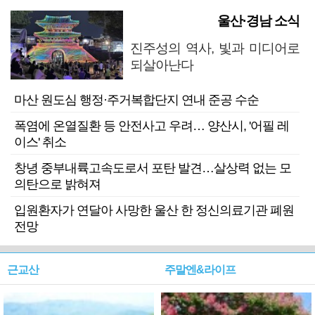
울산·경남 소식
진주성의 역사, 빛과 미디어로
되살아난다
마산 원도심 행정·주거복합단지 연내 준공 수순
폭염에 온열질환 등 안전사고 우려… 양산시, '어필 레
이스' 취소
창녕 중부내륙고속도로서 포탄 발견…살상력 없는 모
의탄으로 밝혀져
입원환자가 연달아 사망한 울산 한 정신의료기관 폐원
전망
근교산
주말엔&라이프