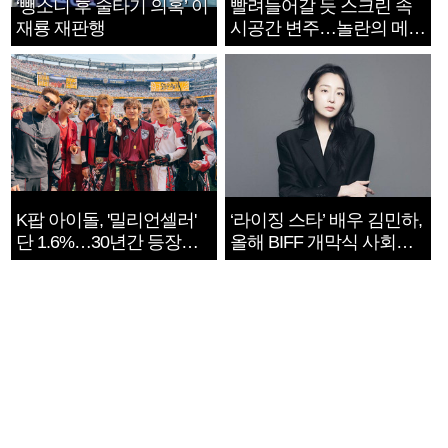
‘뺑소니 후 술타기 의혹’ 이
빨려들어갈 듯 스크린 속
재룡 재판행
시공간 변주…놀란의 메시
지는 ‘전쟁 속죄’
K팝 아이돌, '밀리언셀러'
‘라이징 스타’ 배우 김민하,
단 1.6%…30년간 등장
올해 BIFF 개막식 사회자
1182개팀 전수조사
확정