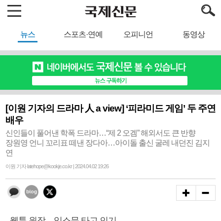
뉴스
스포츠·연예
오피니언
동영상
[이원 기자의 드라마 人 a view] ‘피라미드 게임’ 두 주연
배우
신인들이 풀어낸 학폭 드라마…“제 2 오겜” 해외서도 큰 반향
장원영 언니 꼬리표 떼낸 장다아…아이돌 출신 굴레 내던진 김지
연
이원 기자 latehope@kookje.co.kr | 2024.04.02 19:26
- 웹툰 원작…입소문 타고 인기