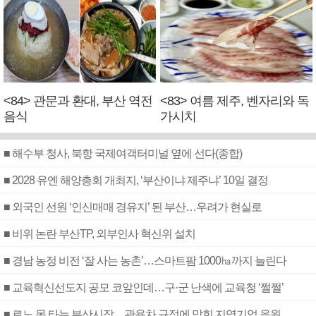
<84> 관문과 환대, 부산 역전
<83> 여름 제주, 벤자리와 독
음식
가시치
■ 해수부 청사, 북항 국제여객터미널 옆에 선다(종합)
■ 2028 유엔 해양총회 개최지, ‘부산이냐 제주냐’ 10일 결정
■ 외국인 선원 ‘인신매매 경유지’ 된 부산…우려가 현실로
■ 비위 논란 부산TP, 외부인사 혁신위 설치
■ 경남 농정 비전 ‘잘 사는 농촌’…스마트팜 1000㏊까지 늘린다
■ 교육혁신선도지 공모 코앞인데…구·군 난색에 교육청 ‘쩔쩔’
■ 르노 못 타는 부산시장…관용차 규정에 막힌 지역기업 응원