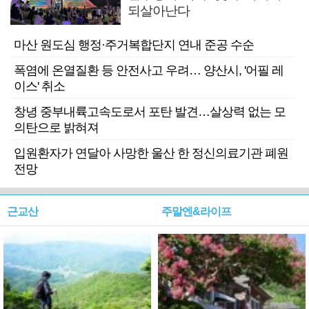
되살아난다
마산 원도심 행정·주거복합단지 연내 준공 수순
폭염에 온열질환 등 안전사고 우려… 양산시, '어필 레
이스' 취소
창녕 중부내륙고속도로서 포탄 발견…살상력 없는 모
의탄으로 밝혀져
입원환자가 연달아 사망한 울산 한 정신의료기관 폐원
전망
근교산
주말엔&라이프