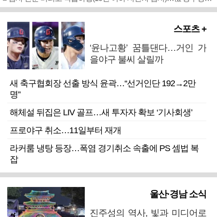
스포츠 +
‘윤나고황’ 꿈틀댄다…거인 가
을야구 불씨 살릴까
새 축구협회장 선출 방식 윤곽…“선거인단 192→2만
명”
해체설 뒤집은 LIV 골프…새 투자자 확보 ‘기사회생’
프로야구 취소…11일부터 재개
라커룸 냉탕 등장…폭염 경기취소 속출에 PS 셈법 복
잡
울산·경남 소식
진주성의 역사, 빛과 미디어로