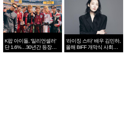
K팝 아이돌, '밀리언셀러'
‘라이징 스타’ 배우 김민하,
단 1.6%…30년간 등장
올해 BIFF 개막식 사회자
1182개팀 전수조사
확정