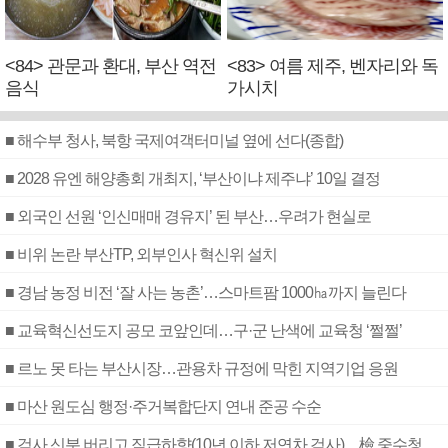
<84> 관문과 환대, 부산 역전
<83> 여름 제주, 벤자리와 독
음식
가시치
■ 해수부 청사, 북항 국제여객터미널 옆에 선다(종합)
■ 2028 유엔 해양총회 개최지, ‘부산이냐 제주냐’ 10일 결정
■ 외국인 선원 ‘인신매매 경유지’ 된 부산…우려가 현실로
■ 비위 논란 부산TP, 외부인사 혁신위 설치
■ 경남 농정 비전 ‘잘 사는 농촌’…스마트팜 1000㏊까지 늘린다
■ 교육혁신선도지 공모 코앞인데…구·군 난색에 교육청 ‘쩔쩔’
■ 르노 못 타는 부산시장…관용차 규정에 막힌 지역기업 응원
■ 마산 원도심 행정·주거복합단지 연내 준공 수순
■ 검사 신분 버리고 직급하향(10년 이하 저연차 검사)…檢 중수청행 기피