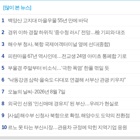
[많이 본 뉴스]
1
백양산 고지대 마을우물 55년 만에 바닥
2
경위 이하 경찰 하위직 ‘중수청 러시’ 전망…檢 기피와 대조
3
해수부 청사, 북항 국제여객터미널 옆에 선다(종합)
4
피란마을 67년 역사인데…전교생 24명 아미초 통폐합 기로
5
부울경 주말부터 비소식…‘극한 폭염’ 한풀 꺾일 듯
6
“낙동강권 삼락·을숙도·다대포 연결해 서부산 관광 키우자”
7
오늘의 날씨- 2026년 8월 7일
8
외국인 선원 ‘인신매매 경유지’ 된 부산…우려가 현실로
9
[사설] 해수부 신청사 북항으로 확정, 해양수도 도약의 전환점
10
르노 못 타는 부산시장…관용차 규정에 막힌 지역기업 응원