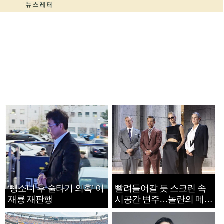
‘뺑소니 후 술타기 의혹’ 이
빨려들어갈 듯 스크린 속
재룡 재판행
시공간 변주…놀란의 메시
지는 ‘전쟁 속죄’