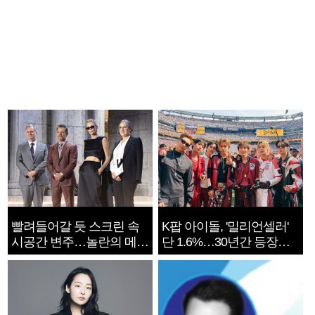
빨려들어갈 듯 스크린 속
K팝 아이돌, '밀리언셀러'
시공간 변주…놀란의 메시
단 1.6%…30년간 등장
지는 ‘전쟁 속죄’
1182개팀 전수조사