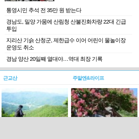
기 검거
통영시민 추석 전 35만 원 받는다
경남도, 밀양 가뭄에 산림청 산불진화차량 22대 긴급
투입
지리산 기슭 산청군, 제한급수 이어 어린이 물놀이장
운영도 취소
경남 양산 20일째 열대야…역대 최장 기록
근교산
주말엔&라이프
근교산&그너머…상주·문경
폭염보다 더 뜨거워라…100