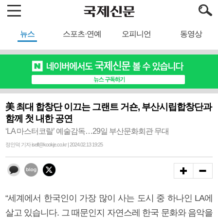
뉴스
스포츠·연예
오피니언
동영상
美 최대 합창단 이끄는 그랜트 거숀, 부산시립합창단과
함께 첫 내한 공연
‘LA 마스터코랄’ 예술감독…29일 부산문화회관 무대
정인덕 기자 iself@kookje.co.kr | 2024.02.13 19:25
“세계에서 한국인이 가장 많이 사는 도시 중 하나인 LA에
살고 있습니다. 그 때문인지 자연스레 한국 문화와 음악을