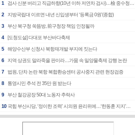
1
검사 신분 버리고 직급하향(10년 이하 저연차 검사)…檢 중수청행 기피
2
지방국립대 이르면 내년 신입생부터 ‘등록금 0원’(종합)
3
부산 북구청 쑥뜸방, 前구청장 책임 인정될까
4
[도청도설] 다대포 부산바다축제
5
해양수산부 신청사 북항재개발 부지에 짓는다
6
지역 상권도 말라죽을 판이라…가뭄 속 밀양물축제 강행 논란
7
법원, 단차 논란 북항 복합환승센터 공사중지 관련 현장검증
8
통영시민 추석 전 35만 원 받는다
9
부산 철강공장 50대 노동자 추락사
10
국힘 부산시당, ‘정이한 조력’ 시의원 윤리위에…‘한동훈 지지’도 신고접수