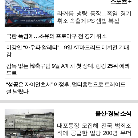
스포츠 +
라커룸 냉탕 등장…폭염 경기
취소 속출에 PS 셈법 복잡
극한 폭염에…초유의 프로야구 전 경기 취소
이강인 “아우파 알레티”…9일 AT마드리드 데뷔전 기대
감
감독 없는 韓축구팀 9월 A매치 첫 상대, 랭킹 25위 에콰
도르
“성공은 자이언츠서” 이정후, 멀티홈런으로 트레이드
설 날렸다
울산·경남 소식
대포통장 모집해 전국 범죄조
직에 공급한 일당 200명 무더