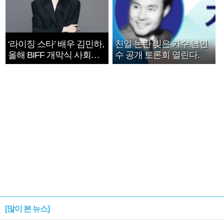
‘라이징 스타’ 배우 김민하,
친일 논란 빚은 가수 남인
올해 BIFF 개막식 사회자
수 공개 토론회 열린다.
확정
[많이 본 뉴스]