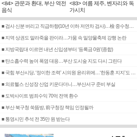
<84> 관문과 환대, 부산 역전
<83> 여름 제주, 벤자리와 독
음식
가시치
■ 검사 신분 버리고 직급하향(10년 이하 저연차 검사)…檢 중수청행 기피
■ 지역 상권도 말라죽을 판이라…가뭄 속 밀양물축제 강행 논란
■ 지방국립대 이르면 내년 신입생부터 ‘등록금 0원’(종합)
■ 탄소흡수력 높여 폭염 대응…부산 도시숲 지도 다시 그린다
■ 국힘 부산시당, ‘정이한 조력’ 시의원 윤리위에…‘한동훈 지지’도 신고접수
■ 의료헬스 신성장 산업 키운다더니…부산서구 준비 부실
■ 도박사이트 범죄수익 70억 전액 환수
■ 부산 북구청 쑥뜸방, 前구청장 책임 인정될까
■ 통영시민 추석 전 35만 원 받는다