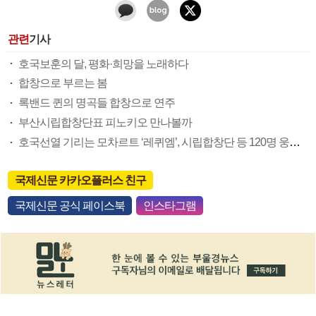
관련
기사
호국보훈의 달, 평화·희망을 노래하다
합창으로 부르는 봄
록밴드 퀸의 명곡들 합창으로 연주
부산시립합창단표 피노키오 만나볼까
호국선열 기리는 모차르트 ‘레퀴엠’, 시립합창단 등 120명 웅장한 하모니
국제신문 카카오플러스 친구
국제신문 공식 페이스북
인스타그램