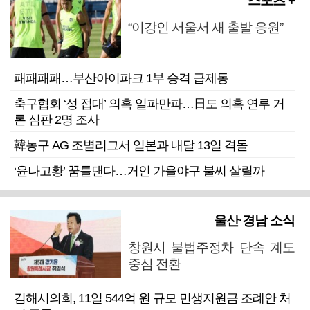
스포츠 +
“이강인 서울서 새 출발 응원”
패패패패…부산아이파크 1부 승격 급제동
축구협회 ‘성 접대’ 의혹 일파만파…日도 의혹 연루 거
론 심판 2명 조사
韓농구 AG 조별리그서 일본과 내달 13일 격돌
‘윤나고황’ 꿈틀댄다…거인 가을야구 불씨 살릴까
울산·경남 소식
창원시 불법주정차 단속 계도
중심 전환
김해시의회, 11일 544억 원 규모 민생지원금 조례안 처