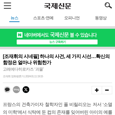
뉴스
스포츠·연예
오피니언
동영상
[조재휘의 시네필] 하나의 사건, 세 가지 시선…확신의
함정은 얼마나 위험한가
고레에다히로카즈 ‘괴물’
조재휘 영화평론가 | 2024.01.11 19:15
프랑스의 건축가이자 철학자인 폴 비릴리오는 저서 ‘소멸
의 미학’에서 식탁에 둔 컵의 존재를 잊어버린 아이의 예를