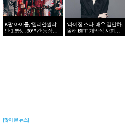
K팝 아이돌, '밀리언셀러'
‘라이징 스타’ 배우 김민하,
단 1.6%…30년간 등장
올해 BIFF 개막식 사회자
1182개팀 전수조사
확정
[많이 본 뉴스]