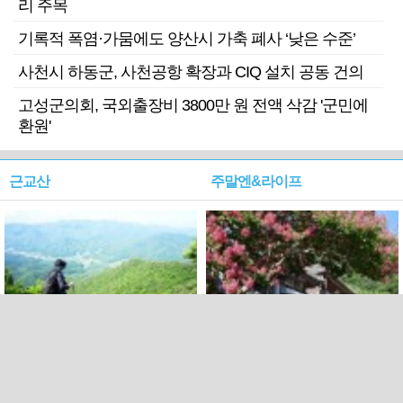
리 주목
기록적 폭염·가뭄에도 양산시 가축 폐사 ‘낮은 수준’
사천시 하동군, 사천공항 확장과 CIQ 설치 공동 건의
고성군의회, 국외출장비 3800만 원 전액 삭감 '군민에
환원'
근교산
주말엔&라이프
근교산&그너머…상주·문경
폭염보다 더 뜨거워라…100
청화산~시루봉
일을 붉게 불태울 ‘선비정신’
피었네