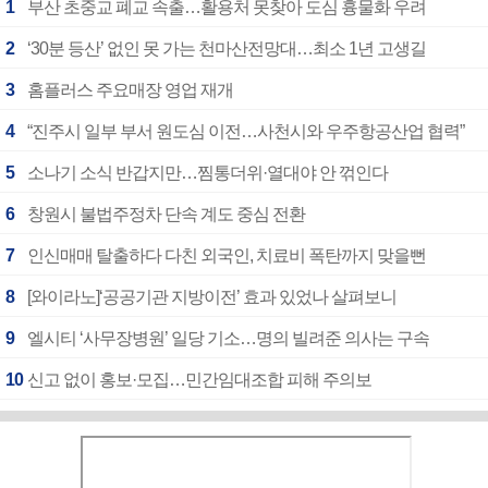
1
부산 초중교 폐교 속출…활용처 못찾아 도심 흉물화 우려
2
‘30분 등산’ 없인 못 가는 천마산전망대…최소 1년 고생길
3
홈플러스 주요매장 영업 재개
4
“진주시 일부 부서 원도심 이전…사천시와 우주항공산업 협력”
5
소나기 소식 반갑지만…찜통더위·열대야 안 꺾인다
6
창원시 불법주정차 단속 계도 중심 전환
7
인신매매 탈출하다 다친 외국인, 치료비 폭탄까지 맞을뻔
8
[와이라노]‘공공기관 지방이전’ 효과 있었나 살펴보니
9
엘시티 ‘사무장병원’ 일당 기소…명의 빌려준 의사는 구속
10
신고 없이 홍보·모집…민간임대조합 피해 주의보