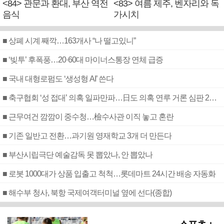
<84> 관문과 환대, 부산 역전
<83> 여름 제주, 벤자리와 독
음식
가시치
■ 상폐 시계 째깍…163개사 “나 떨고있니”
■ ‘빚투’ 후폭풍…20·60대 마이너스통장 연체 급증
■ 국내 대형로펌도 ‘생성형 AI’ 쓴다
■ 축구협회 ‘성 접대’ 의혹 일파만파…日도 의혹 연루 거론 심판 2명 조사
■ 근무여건 깜깜이 중수청…檢수사관 이직 놓고 혼란
■ 기존 일반고 전환…과기원 영재학교 3개 더 만든다
■ 부산시립극단 예술감독 못 뽑았나, 안 뽑았나
■ 로봇 1000대가 상품 입출고 척척…롯데마트 24시간 배송 자동화
■ 해수부 청사, 북항 국제여객터미널 옆에 선다(종합)