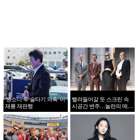
‘뺑소니 후 술타기 의혹’ 이
빨려들어갈 듯 스크린 속
재룡 재판행
시공간 변주…놀란의 메시
지는 ‘전쟁 속죄’