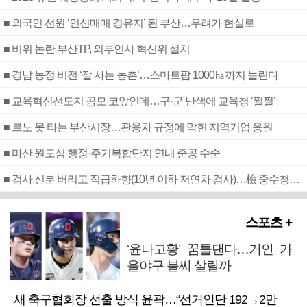
■ 외국인 선원 ‘인신매매 경유지’ 된 부산…우려가 현실로
■ 비위 논란 부산TP, 외부인사 혁신위 설치
■ 경남 농정 비전 ‘잘 사는 농촌’…스마트팜 1000㏊까지 늘린다
■ 교육혁신선도지 공모 코앞인데…구·군 난색에 교육청 ‘쩔쩔’
■ 르노 못 타는 부산시장…관용차 규정에 막힌 지역기업 응원
■ 마산 원도심 행정·주거복합단지 연내 준공 수순
■ 검사 신분 버리고 직급하향(10년 이하 저연차 검사)…檢 중수청행 기피
스포츠 +
‘윤나고황’ 꿈틀댄다…거인 가
을야구 불씨 살릴까
새 축구협회장 선출 방식 윤곽…“선거인단 192→2만