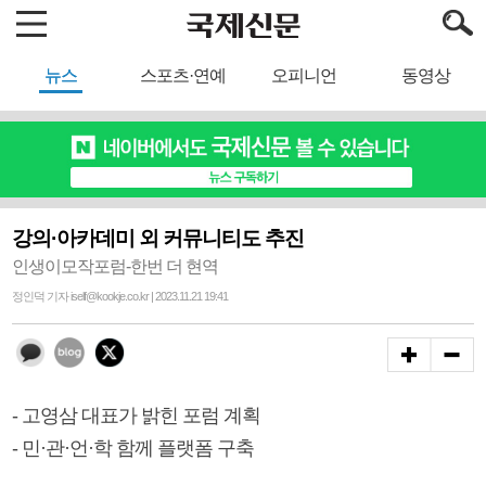
뉴스
스포츠·연예
오피니언
동영상
강의·아카데미 외 커뮤니티도 추진
인생이모작포럼-한번 더 현역
정인덕 기자 iself@kookje.co.kr | 2023.11.21 19:41
- 고영삼 대표가 밝힌 포럼 계획
- 민·관·언·학 함께 플랫폼 구축