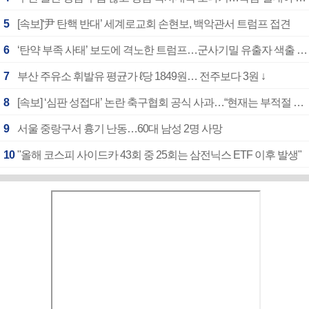
5
[속보]‘尹 탄핵 반대’ 세계로교회 손현보, 백악관서 트럼프 접견
6
‘탄약 부족 사태’ 보도에 격노한 트럼프…군사기밀 유출자 색출 지시
7
부산 주유소 휘발유 평균가 ℓ당 1849원… 전주보다 3원 ↓
8
[속보] ‘심판 성접대’ 논란 축구협회 공식 사과…“현재는 부적절 행위 없어”
9
서울 중랑구서 흉기 난동…60대 남성 2명 사망
10
"올해 코스피 사이드카 43회 중 25회는 삼전닉스 ETF 이후 발생"