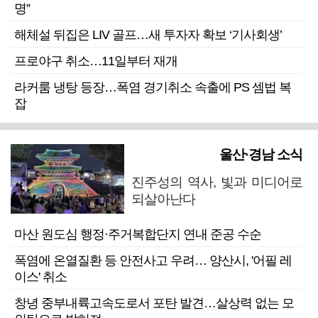
명”
해체설 뒤집은 LIV 골프…새 투자자 확보 ‘기사회생’
프로야구 취소…11일부터 재개
라커룸 냉탕 등장…폭염 경기취소 속출에 PS 셈법 복
잡
울산·경남 소식
진주성의 역사, 빛과 미디어로
되살아난다
마산 원도심 행정·주거복합단지 연내 준공 수순
폭염에 온열질환 등 안전사고 우려… 양산시, '어필 레
이스' 취소
창녕 중부내륙고속도로서 포탄 발견…살상력 없는 모