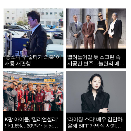
‘뺑소니 후 술타기 의혹’ 이
빨려들어갈 듯 스크린 속
재룡 재판행
시공간 변주…놀란의 메시
지는 ‘전쟁 속죄’
K팝 아이돌, '밀리언셀러'
‘라이징 스타’ 배우 김민하,
단 1.6%…30년간 등장
올해 BIFF 개막식 사회자