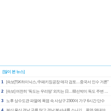
1182개팀 전수조사
확정
[많이 본 뉴스]
1
[속보]“SK하이닉스, 中패키징공장 매각 검토…중국서 인수 거론”
2
[속보] 여전히 ‘독도는 우리땅’ 외치는 日…韓선박이 독도 주변 해양조사 활동하자 반발
3
노후 상수도관 파열에 폭염 속 사상구 2300여 가구 6시간 단수
4
부산 울산 경남 구름 많고 경남 북서내륙 소나기…폭염·열대야 계속