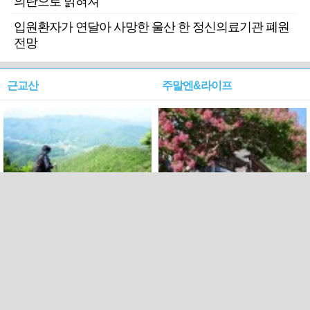
의탄으로 밝혀져
입원환자가 연달아 사망한 울산 한 정신의료기관 폐원
전망
근교산
주말엔&라이프
근교산&그너머…상주·문경
폭염보다 더 뜨거워라…100
청화산~시루봉
일을 붉게 불태울 ‘선비정신’
피었네
PC버전
엑스
페이스북
Copyright ⓒ 2015 All rights reserved by 국제신문