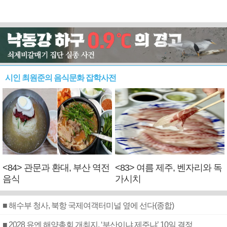
시인 최원준의 음식문화 잡학사전
<84> 관문과 환대, 부산 역전
<83> 여름 제주, 벤자리와 독
음식
가시치
■ 해수부 청사, 북항 국제여객터미널 옆에 선다(종합)
■ 2028 유엔 해양총회 개최지, ‘부산이냐 제주냐’ 10일 결정