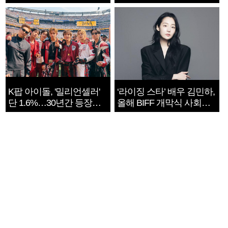
지는 ‘전쟁 속죄’
K팝 아이돌, '밀리언셀러'
‘라이징 스타’ 배우 김민하,
단 1.6%…30년간 등장
올해 BIFF 개막식 사회자
1182개팀 전수조사
확정