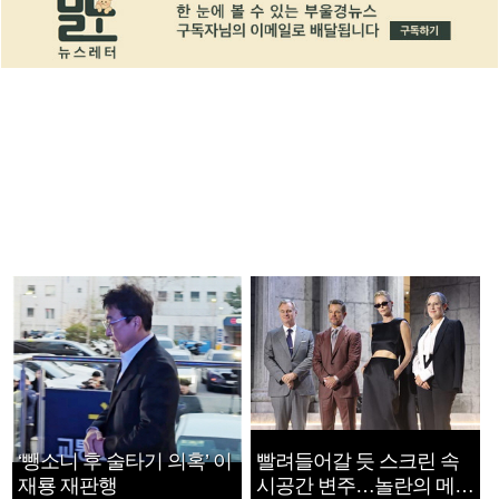
‘뺑소니 후 술타기 의혹’ 이
빨려들어갈 듯 스크린 속
재룡 재판행
시공간 변주…놀란의 메시