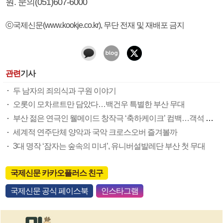
원. 문의(051)607-6000
ⓒ국제신문(www.kookje.co.kr), 무단 전재 및 재배포 금지
관련
기사
두 남자의 죄의식과 구원 이야기
오롯이 모차르트만 담았다…백건우 특별한 부산 무대
부산 젊은 연극인 웰메이드 창작극 ‘축하케이크’ 컴백…객석 또 꽉 채울까
세계적 연주단체 양악과 국악 크로스오버 즐겨볼까
3대 명작 ‘잠자는 숲속의 미녀’, 유니버설발레단 부산 첫 무대
국제신문 카카오플러스 친구
국제신문 공식 페이스북
인스타그램