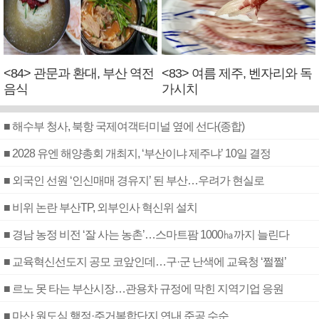
<84> 관문과 환대, 부산 역전
<83> 여름 제주, 벤자리와 독
음식
가시치
■ 해수부 청사, 북항 국제여객터미널 옆에 선다(종합)
■ 2028 유엔 해양총회 개최지, ‘부산이냐 제주냐’ 10일 결정
■ 외국인 선원 ‘인신매매 경유지’ 된 부산…우려가 현실로
■ 비위 논란 부산TP, 외부인사 혁신위 설치
■ 경남 농정 비전 ‘잘 사는 농촌’…스마트팜 1000㏊까지 늘린다
■ 교육혁신선도지 공모 코앞인데…구·군 난색에 교육청 ‘쩔쩔’
■ 르노 못 타는 부산시장…관용차 규정에 막힌 지역기업 응원
■ 마산 원도심 행정·주거복합단지 연내 준공 수순