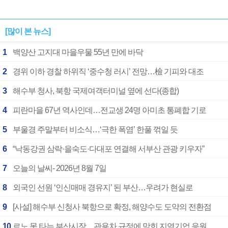
[많이 본 뉴스]
1
백양산 고지대 마을우물 55년 만에 바닥
2
경위 이하 경찰 하위직 ‘중수청 러시’ 전망…檢 기피와 대조
3
해수부 청사, 북항 국제여객터미널 옆에 선다(종합)
4
피란마을 67년 역사인데…전교생 24명 아미초 통폐합 기로
5
부울경 주말부터 비소식…‘극한 폭염’ 한풀 꺾일 듯
6
“낙동강권 삼락·을숙도·다대포 연결해 서부산 관광 키우자”
7
오늘의 날씨- 2026년 8월 7일
8
외국인 선원 ‘인신매매 경유지’ 된 부산…우려가 현실로
9
[사설] 해수부 신청사 북항으로 확정, 해양수도 도약의 전환점
10
르노 못 타는 부산시장…관용차 규정에 막힌 지역기업 응원