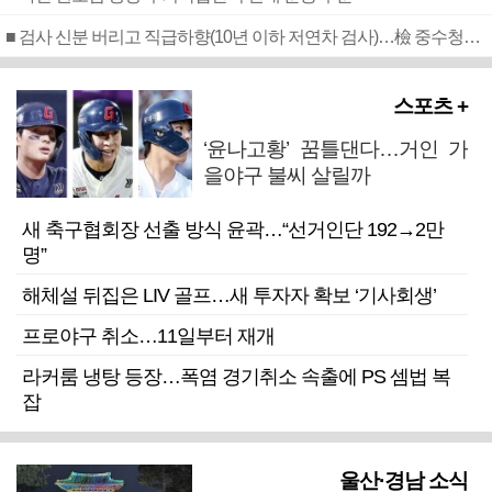
■ 검사 신분 버리고 직급하향(10년 이하 저연차 검사)…檢 중수청행 기피
스포츠 +
‘윤나고황’ 꿈틀댄다…거인 가
을야구 불씨 살릴까
새 축구협회장 선출 방식 윤곽…“선거인단 192→2만
명”
해체설 뒤집은 LIV 골프…새 투자자 확보 ‘기사회생’
프로야구 취소…11일부터 재개
라커룸 냉탕 등장…폭염 경기취소 속출에 PS 셈법 복
잡
울산·경남 소식