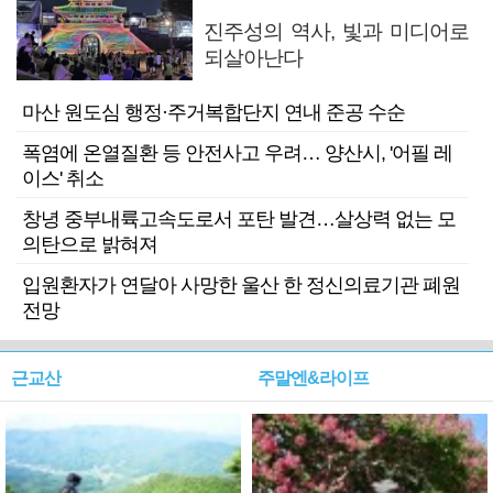
진주성의 역사, 빛과 미디어로
되살아난다
마산 원도심 행정·주거복합단지 연내 준공 수순
폭염에 온열질환 등 안전사고 우려… 양산시, '어필 레
이스' 취소
창녕 중부내륙고속도로서 포탄 발견…살상력 없는 모
의탄으로 밝혀져
입원환자가 연달아 사망한 울산 한 정신의료기관 폐원
전망
근교산
주말엔&라이프