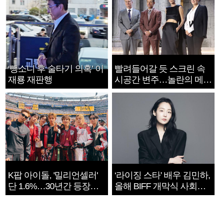
‘뺑소니 후 술타기 의혹’ 이
빨려들어갈 듯 스크린 속
재룡 재판행
시공간 변주…놀란의 메시
지는 ‘전쟁 속죄’
K팝 아이돌, '밀리언셀러'
‘라이징 스타’ 배우 김민하,
단 1.6%…30년간 등장
올해 BIFF 개막식 사회자
1182개팀 전수조사
확정