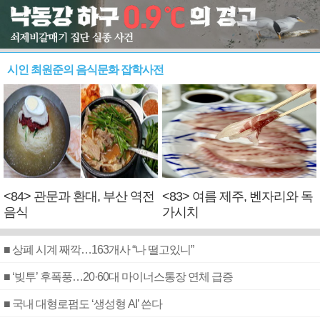
시인 최원준의 음식문화 잡학사전
<84> 관문과 환대, 부산 역전
<83> 여름 제주, 벤자리와 독
음식
가시치
■ 상폐 시계 째깍…163개사 “나 떨고있니”
■ ‘빚투’ 후폭풍…20·60대 마이너스통장 연체 급증
■ 국내 대형로펌도 ‘생성형 AI’ 쓴다