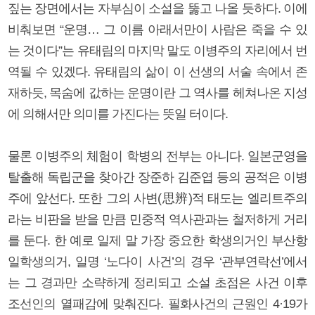
짚는 장면에서는 자부심이 소설을 뚫고 나올 듯하다. 이에
비춰보면 “운명… 그 이름 아래서만이 사람은 죽을 수 있
는 것이다”는 유태림의 마지막 말도 이병주의 자리에서 번
역될 수 있겠다. 유태림의 삶이 이 선생의 서술 속에서 존
재하듯, 목숨에 값하는 운명이란 그 역사를 헤쳐나온 지성
에 의해서만 의미를 가진다는 뜻일 터이다.
물론 이병주의 체험이 학병의 전부는 아니다. 일본군영을
탈출해 독립군을 찾아간 장준하 김준엽 등의 공적은 이병
주에 앞선다. 또한 그의 사변(思辨)적 태도는 엘리트주의
라는 비판을 받을 만큼 민중적 역사관과는 철저하게 거리
를 둔다. 한 예로 일제 말 가장 중요한 학생의거인 부산항
일학생의거, 일명 ‘노다이 사건’의 경우 ‘관부연락선’에서
는 그 경과만 소략하게 정리되고 소설 초점은 사건 이후
조선인의 열패감에 맞춰진다. 필화사건의 근원인 4·19가