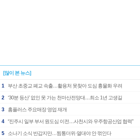
[많이 본 뉴스]
1
부산 초중교 폐교 속출…활용처 못찾아 도심 흉물화 우려
2
‘30분 등산’ 없인 못 가는 천마산전망대…최소 1년 고생길
3
홈플러스 주요매장 영업 재개
4
“진주시 일부 부서 원도심 이전…사천시와 우주항공산업 협력”
5
소나기 소식 반갑지만…찜통더위·열대야 안 꺾인다