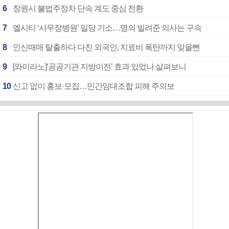
6
창원시 불법주정차 단속 계도 중심 전환
7
엘시티 ‘사무장병원’ 일당 기소…명의 빌려준 의사는 구속
8
인신매매 탈출하다 다친 외국인, 치료비 폭탄까지 맞을뻔
9
[와이라노]‘공공기관 지방이전’ 효과 있었나 살펴보니
10
신고 없이 홍보·모집…민간임대조합 피해 주의보