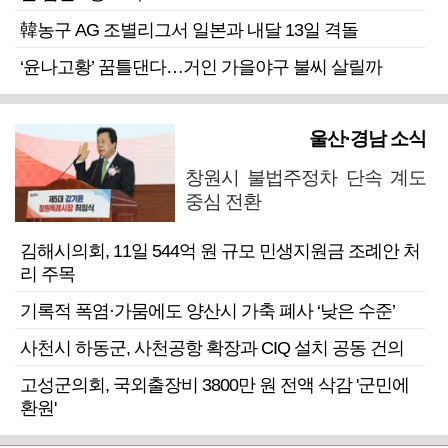
韓농구 AG 조별리그서 일본과 내달 13일 격돌
‘윤나고황’ 꿈틀댄다…거인 가을야구 불씨 살릴까
울산·경남 소식
창원시 불법주정차 단속 계도
중심 전환
김해시의회, 11일 544억 원 규모 민생지원금 조례안 처
리 주목
기록적 폭염·가뭄에도 양산시 가축 폐사 ‘낮은 수준’
사천시 하동군, 사천공항 확장과 CIQ 설치 공동 건의
고성군의회, 국외출장비 3800만 원 전액 삭감 '군민에
환원'