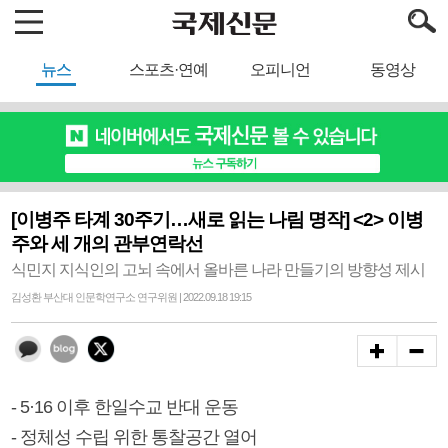
뉴스
스포츠·연예
오피니언
동영상
[이병주 타계 30주기…새로 읽는 나림 명작] <2> 이병
주와 세 개의 관부연락선
식민지 지식인의 고뇌 속에서 올바른 나라 만들기의 방향성 제시
김성환 부산대 인문학연구소 연구위원 | 2022.09.18 19:15
- 5·16 이후 한일수교 반대 운동
- 정체성 수립 위한 통찰공간 열어