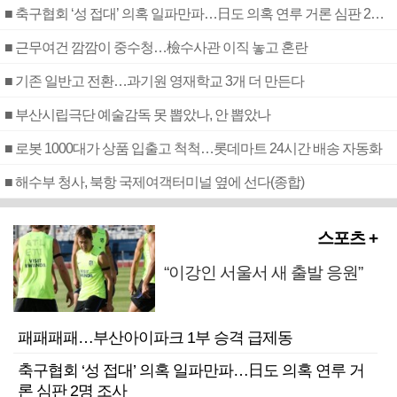
■ 축구협회 ‘성 접대’ 의혹 일파만파…日도 의혹 연루 거론 심판 2명 조사
■ 근무여건 깜깜이 중수청…檢수사관 이직 놓고 혼란
■ 기존 일반고 전환…과기원 영재학교 3개 더 만든다
■ 부산시립극단 예술감독 못 뽑았나, 안 뽑았나
■ 로봇 1000대가 상품 입출고 척척…롯데마트 24시간 배송 자동화
■ 해수부 청사, 북항 국제여객터미널 옆에 선다(종합)
스포츠 +
“이강인 서울서 새 출발 응원”
패패패패…부산아이파크 1부 승격 급제동
축구협회 ‘성 접대’ 의혹 일파만파…日도 의혹 연루 거
론 심판 2명 조사