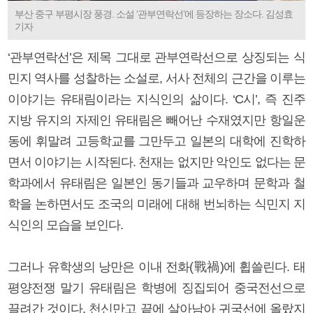
부산 중구 부평시장 풍경. 소설 ‘관부연락선’에 등장하는 장소다. 김성효
기자
‘관부연락선’은 제목 그대로 관부연락선으로 상징되는 식
민지 역사를 성찰하는 소설로, 서사 전체의 근간을 이루는
이야기는 유태림이라는 지식인의 삶이다. ‘C시’, 즉 진주
지방 유지의 자제인 유태림은 빼어난 수재였지만 항일운
동에 휘말려 고등학교를 그만두고 일본의 대학에 진학하
면서 이야기는 시작된다. 천재는 없지만 악인도 없다는 문
학과에서 유태림은 일본인 동기들과 교우하며 문학과 철
학을 논하면서도 조국의 미래에 대해 번뇌하는 식민지 지
식인의 모습을 보인다.
그러나 유학생의 낭만은 이내 전화(戰禍)에 휩쓸린다. 태
평양전쟁 말기 유태림은 학병에 징집되어 중국전선으로
끌려간 것이다. 천신만고 끝에 살아남아 귀국선에 올랐지