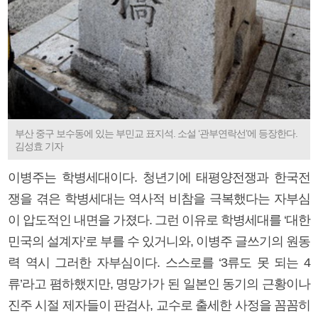
부산 중구 보수동에 있는 부민교 표지석. 소설 ‘관부연락선’에 등장한다.
김성효 기자
이병주는 학병세대이다. 청년기에 태평양전쟁과 한국전
쟁을 겪은 학병세대는 역사적 비참을 극복했다는 자부심
이 압도적인 내면을 가졌다. 그런 이유로 학병세대를 ‘대한
민국의 설계자’로 부를 수 있거니와, 이병주 글쓰기의 원동
력 역시 그러한 자부심이다. 스스로를 ‘3류도 못 되는 4
류’라고 폄하했지만, 명망가가 된 일본인 동기의 근황이나
진주 시절 제자들이 판검사, 교수로 출세한 사정을 꼼꼼히