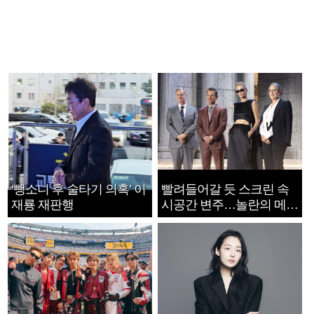
‘뺑소니 후 술타기 의혹’ 이
빨려들어갈 듯 스크린 속
재룡 재판행
시공간 변주…놀란의 메시
지는 ‘전쟁 속죄’