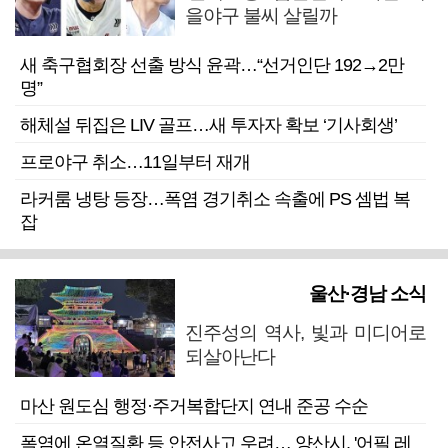
을야구 불씨 살릴까
새 축구협회장 선출 방식 윤곽…“선거인단 192→2만
명”
해체설 뒤집은 LIV 골프…새 투자자 확보 ‘기사회생’
프로야구 취소…11일부터 재개
라커룸 냉탕 등장…폭염 경기취소 속출에 PS 셈법 복
잡
울산·경남 소식
진주성의 역사, 빛과 미디어로
되살아난다
마산 원도심 행정·주거복합단지 연내 준공 수순
폭염에 온열질환 등 안전사고 우려… 양산시, '어필 레