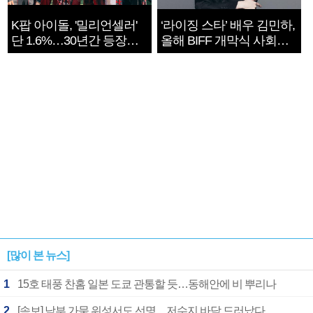
K팝 아이돌, '밀리언셀러'
‘라이징 스타’ 배우 김민하,
단 1.6%…30년간 등장
올해 BIFF 개막식 사회자
1182개팀 전수조사
확정
[많이 본 뉴스]
1
15호 태풍 찬홈 일본 도쿄 관통할 듯…동해안에 비 뿌리나
2
[속보] 남부 가뭄 위성서도 선명…저수지 바닥 드러났다