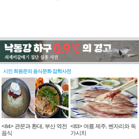
시인 최원준의 음식문화 잡학사전
<84> 관문과 환대, 부산 역전
<83> 여름 제주, 벤자리와 독
음식
가시치