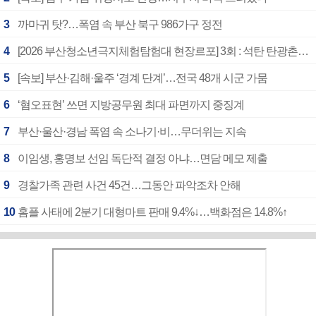
3
까마귀 탓?…폭염 속 부산 북구 986가구 정전
4
[2026 부산청소년극지체험탐험대 현장르포] 3회 : 석탄 탄광촌에서 북극 연구의 중심지로
5
[속보] 부산·김해·울주 ‘경계 단계’…전국 48개 시군 가뭄
6
‘혐오표현’ 쓰면 지방공무원 최대 파면까지 중징계
7
부산·울산·경남 폭염 속 소나기·비…무더위는 지속
8
이임생, 홍명보 선임 독단적 결정 아냐…면담 메모 제출
9
경찰가족 관련 사건 45건…그동안 파악조차 안해
10
홈플 사태에 2분기 대형마트 판매 9.4%↓…백화점은 14.8%↑