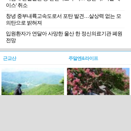
이스' 취소
창녕 중부내륙고속도로서 포탄 발견…살상력 없는 모
의탄으로 밝혀져
입원환자가 연달아 사망한 울산 한 정신의료기관 폐원
전망
근교산
주말엔&라이프
근교산&그너머…상주·문경
폭염보다 더 뜨거워라…100
청화산~시루봉
일을 붉게 불태울 ‘선비정신’
피었네