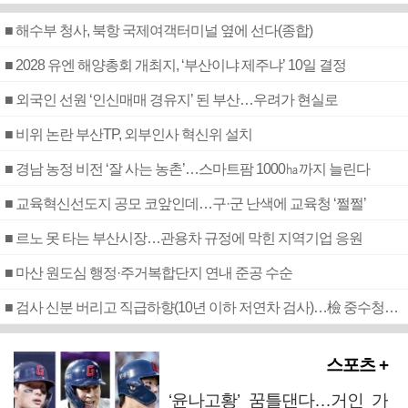
■ 해수부 청사, 북항 국제여객터미널 옆에 선다(종합)
■ 2028 유엔 해양총회 개최지, ‘부산이냐 제주냐’ 10일 결정
■ 외국인 선원 ‘인신매매 경유지’ 된 부산…우려가 현실로
■ 비위 논란 부산TP, 외부인사 혁신위 설치
■ 경남 농정 비전 ‘잘 사는 농촌’…스마트팜 1000㏊까지 늘린다
■ 교육혁신선도지 공모 코앞인데…구·군 난색에 교육청 ‘쩔쩔’
■ 르노 못 타는 부산시장…관용차 규정에 막힌 지역기업 응원
■ 마산 원도심 행정·주거복합단지 연내 준공 수순
■ 검사 신분 버리고 직급하향(10년 이하 저연차 검사)…檢 중수청행 기피
스포츠 +
‘윤나고황’ 꿈틀댄다…거인 가