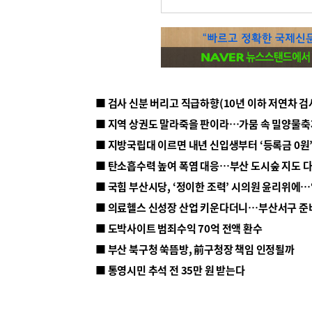
■ 지방국립대 이르면 내년 신입생부터 ‘등록금 0원’
■ 탄소흡수력 높여 폭염 대응…부산 도시숲 지도 
■ 의료헬스 신성장 산업 키운다더니…부산서구 준
■ 도박사이트 범죄수익 70억 전액 환수
■ 부산 북구청 쑥뜸방, 前구청장 책임 인정될까
■ 통영시민 추석 전 35만 원 받는다