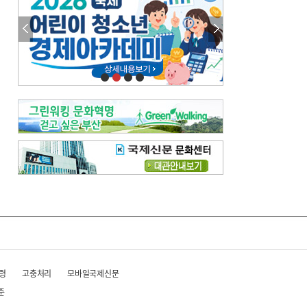
이 한편의 시조
[전체보기]
참선 /오기환
고향 /김진규
주말 영화 박스오피스
[전체보기]
‘스파이더맨’ 개봉 5일 만에 300만 돌풍…박스오피스·예매율 동시 1위
‘호프’ 개봉 11일 만에 관객 300만…‘스파이더맨’ 예매율 68.8% 1위
오늘의 운세-
[전체보기]
오늘의 운세- 2026년 8월 6일 (음 6월 24일)
오늘의 운세- 2026년 8월 5일 (음 6월 23일)
조해훈의 고전 속 이 문장
[전체보기]
입추 지났는데도 덥다며 신유안에게 보낸 박규수의 편지
불볕더위 지속되다 단비 내려 시 읊은 조선 후기 신익전
령
고충처리
모바일국제신문
준