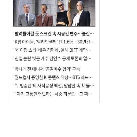
빨려들어갈 듯 스크린 속 시공간 변주…놀란의 메시지는 ‘전쟁 속죄’
K팝 아이돌, '밀리언셀러' 단 1.6%…30년간 등장 1182개팀 전수조사
‘라이징 스타’ 배우 김민하, 올해 BIFF 개막식 사회자 확정
친일 논란 빚은 가수 남인수 공개 토론회 열린다.
박나래 전 매니저 ‘공갈미수 혐의’ 구속
월드컵서 증명한 K-콘텐츠 위상…BTS 하프타임쇼·정호연 트로피 세리머니
‘무법중년’의 사적응징 액션, 답답한 속 확 뚫어주네
“자기 고통만 연민하는 극중 허문오…그 찌질함까지 안아주고파”