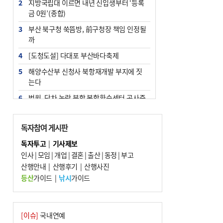
2
지방국립대 이르면 내년 신입생부터 ‘등록
금 0원’(종합)
3
부산 북구청 쑥뜸방, 前구청장 책임 인정될
까
4
[도청도설] 다대포 부산바다축제
5
해양수산부 신청사 북항재개발 부지에 짓
는다
6
법원, 단차 논란 북항 복합환승센터 공사중
지 관련 현장검증
7
지역 상권도 말라죽을 판이라…가뭄 속 밀
독자참여 게시판
양물축제 강행 논란
독자투고
|
기사제보
8
통영시민 추석 전 35만 원 받는다
인사
|
모임
|
개업
|
결혼
|
출산
|
동정
|
부고
9
산행안내
부산 철강공장 50대 노동자 추락사
|
산행후기
|
산행사진
등산
가이드
|
낚시
가이드
10
국힘 부산시당, ‘정이한 조력’ 시의원 윤리
위에…‘한동훈 지지’도 신고접수
[이슈]
국내연예