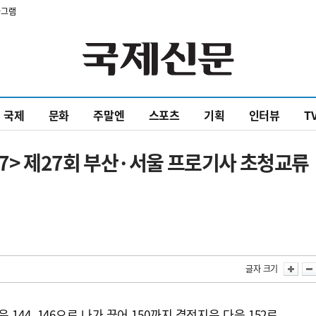
타그램
국제
문화
주말엔
스포츠
기획
인터뷰
T
37> 제27회 부산·서울 프로기사 초청교류
글자 크기
 144, 146으로 나가 끊어 150까지 결정지은 다음 152로