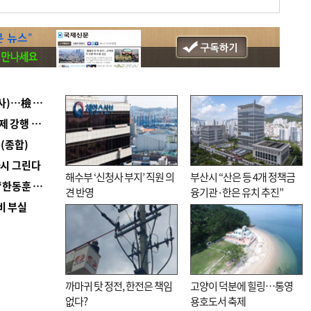
■ 검사 신분 버리고 직급하향(10년 이하 저연차 검사)…檢 중수청행 기피
■ 지역 상권도 말라죽을 판이라…가뭄 속 밀양물축제 강행 논란
(종합)
다시 그린다
해수부 ‘신청사 부지’ 직원 의
부산시 “산은 등 4개 정책금
■ 국힘 부산시당, ‘정이한 조력’ 시의원 윤리위에…‘한동훈 지지’도 신고접수
견 반영
융기관·한은 유치 추진”
비 부실
까마귀 탓 정전, 한전은 책임
고양이 덕분에 힐링…통영
없다?
용호도서 축제