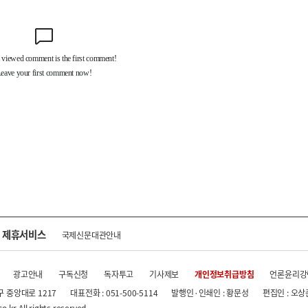
제휴서비스
국제신문대관안내
광고안내
구독신청
독자투고
기사제보
개인정보취급방침
언론윤리강
구 중앙대로 1217
대표전화 : 051-500-5114
발행인·인쇄인 : 황문성
편집인 : 오상
.kr All rights reserved.