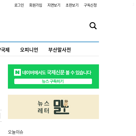
2
로그인
회원가입
지면보기
초판보기
구독신청
V국제
오피니언
부산말사전
오늘
이슈