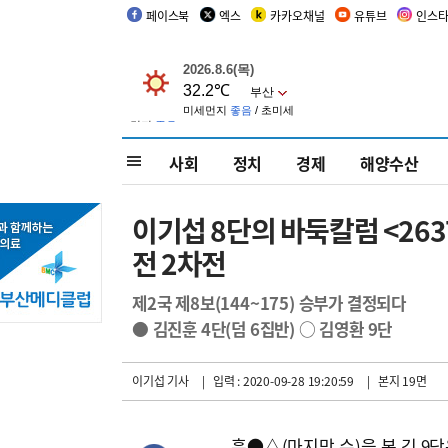
페이스북
엑스
카카오채널
유튜브
인스
사회
정치
경제
해양수산
이기섭 8단의 바둑칼럼 <26
전 2차전
제2국 제8보(144~175) 승부가 결정되다
● 김진훈 4단(덤 6집반) ○ 김영환 9단
이기섭 기사
| 입력 : 2020-09-28 19:20:59
| 본지 19면
흑●△(마지막 수)을 본 김 9단은