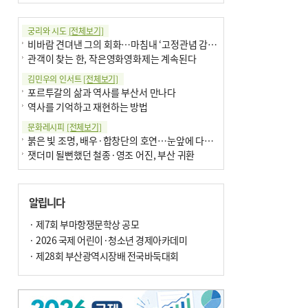
궁리와 시도
[전체보기]
비바람 견뎌낸 그의 회화…마침내 ‘고정관념 감옥’서 해방
관객이 찾는 한, 작은영화영화제는 계속된다
김민우의 인서트
[전체보기]
포르투갈의 삶과 역사를 부산서 만나다
역사를 기억하고 재현하는 방법
문화레시피
[전체보기]
붉은 빛 조명, 배우·합창단의 호연…눈앞에 다가온 부산오페라하우스
잿더미 될뻔했던 철종·영조 어진, 부산 귀환
박현주의 신간돋보기
[전체보기]
달구비·여우비…다양한 비 이름 外
알립니다
6·25 세계에 알린 女 종군기자 外
박현주의 책 이야기
· 제7회 부마항쟁문학상 공모
[전체보기]
더위가 깨운 감각과 추억…여름! 이리 사랑할 줄이야
· 2026 국제 어린이·청소년 경제아카데미
차세대 축구황제는? 월드컵 아는만큼 보여요
· 제28회 부산광역시장배 전국바둑대회
아침의 갤러리
[전체보기]
제니스 채-푸른 냄새의 부산
문재필-여름_저녁무렵의호수