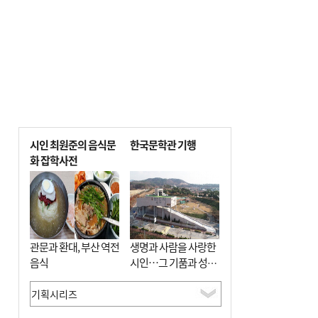
시인 최원준의 음식문
한국문학관 기행
화 잡학사전
관문과 환대, 부산 역전
생명과 사람을 사랑한
음식
시인…그 기품과 성실
함이 보존된 장소