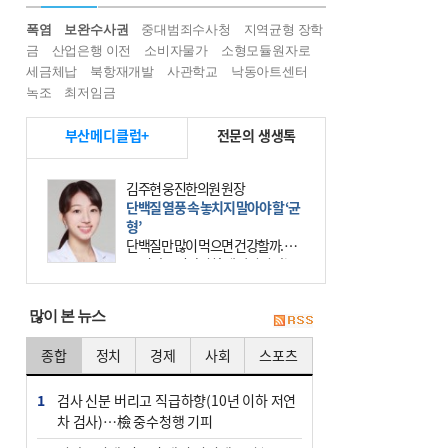
폭염
보완수사권
중대범죄수사청
지역균형 장학
금
산업은행 이전
소비자물가
소형모듈원자로
세금체납
북항재개발
사관학교
낙동아트센터
녹조
최저임금
부산메디클럽+
전문의 생생톡
김주현 웅진한의원 원장
단백질 열풍 속 놓치지 말아야 할 ‘균
형’
단백질만 많이 먹으면 건강할까. 요
즘 건강을 이야기할 때 빠지지 않는
키워드가 단백질이다. 헬스장을 다니
는 젊은 층부터 기초체력을 챙기려는
많이 본 뉴스
중·장년층까지 모두 “
종합
정치
경제
사회
스포츠
1
검사 신분 버리고 직급하향(10년 이하 저연
차 검사)…檢 중수청행 기피