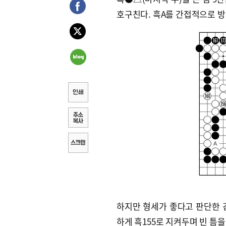
호구친다. 흑A를 간접적으로 방
하지만 형세가 좋다고 판단한 김
하게 흑155로 지켜두며 빈 틈을