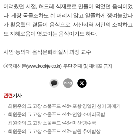
어려웠던 시절, 허드레 식재료로 만들어 먹었던 음식이었
다. 게장 국물조차도 쉬 버리지 않고 알뜰하게 쟁여놓았다
가 활용했던 곁들이 음식으로, 서산지역 서민의 소박하고
도 지혜로움이 엿보이는 음식이기도 하다.
시인·동의대 음식문화해설사 과정 교수
ⓒ국제신문(www.kookje.co.kr), 무단 전재 및 재배포 금지
관련
기사
최원준의 그 고장 소울푸드 <45> 포항 영일만 청어 과메기
최원준의 그 고장 소울푸드 <44> 언양 소머리국밥
최원준의 그 고장 소울푸드 <43> 마산 탱수국
최원준의 그 고장 소울푸드 <42> 남원 추어밥상