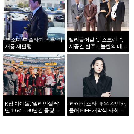
‘뺑소니 후 술타기 의혹’ 이
빨려들어갈 듯 스크린 속
재룡 재판행
시공간 변주…놀란의 메시
지는 ‘전쟁 속죄’
K팝 아이돌, '밀리언셀러'
‘라이징 스타’ 배우 김민하,
단 1.6%…30년간 등장
올해 BIFF 개막식 사회자
1182개팀 전수조사
확정