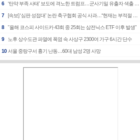
6
‘탄약 부족 사태’ 보도에 격노한 트럼프…군사기밀 유출자 색출 지시
7
[속보] ‘심판 성접대’ 논란 축구협회 공식 사과…“현재는 부적절 행위 없어”
8
"올해 코스피 사이드카 43회 중 25회는 삼전닉스 ETF 이후 발생"
9
노후 상수도관 파열에 폭염 속 사상구 2300여 가구 6시간 단수
10
서울 중랑구서 흉기 난동…60대 남성 2명 사망