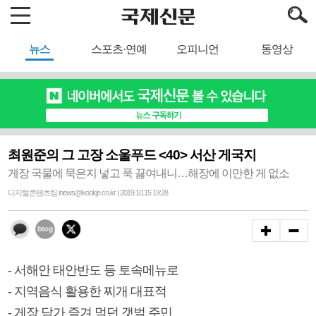
뉴스
스포츠·연예
오피니언
동영상
최원준의 그 고장 소울푸드 <40> 서산 게국지
게장 국물에 묵은지 넣고 푹 끓여내니…해장에 이만한 게 없소
디지털콘텐츠팀 inews@kookje.co.kr | 2019.10.15 19:28
- 서해안 태안반도 등 토속메뉴로
- 지역음식 활용한 찌개 대표적
- 게장 담가 즐겨 먹던 갯벌 주민