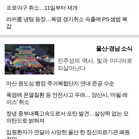
프로야구 취소…11일부터 재개
라커룸 냉탕 등장…폭염 경기취소 속출에 PS 셈법 복
잡
울산·경남 소식
진주성의 역사, 빛과 미디어로
되살아난다
마산 원도심 행정·주거복합단지 연내 준공 수순
폭염에 온열질환 등 안전사고 우려… 양산시, '어필 레
이스' 취소
창녕 중부내륙고속도로서 포탄 발견…살상력 없는 모
의탄으로 밝혀져
입원환자가 연달아 사망한 울산 한 정신의료기관 폐원