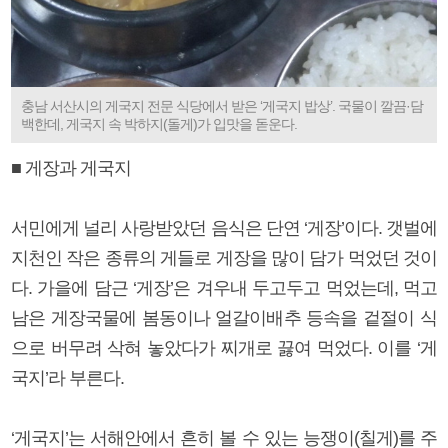
충남 서산시의 게국지 전문 식당에서 받은 ‘게국지 밥상’. 국물이 깔끔·담
백한데, 게국지 속 박하지(돌게)가 입맛을 돋운다.
■ 게장과 게국지
서민에게 널리 사랑받았던 음식은 단연 ‘게장’이다. 갯벌에
지천인 작은 종류의 게들로 게장을 많이 담가 먹었던 것이
다. 가을에 담근 ‘게장’은 겨우내 두고두고 먹었는데, 먹고
남은 게장국물에 봄동이나 얼갈이배추 등속을 겉절이 식
으로 버무려 삭혀 놓았다가 찌개로 끓여 먹었다. 이를 ‘게
국지’라 부른다.
‘게국지’는 서해안에서 흔히 볼 수 있는 능쟁이(칠게)를 주