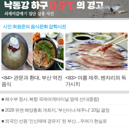
시인 최원준의 음식문화 잡학사전
<84> 관문과 환대, 부산 역전
<83> 여름 제주, 벤자리와 독
음식
가시치
■ 해수부 청사, 북항 국제여객터미널 옆에 선다(종합)
■ 2028 유엔 해양총회 개최지, ‘부산이냐 제주냐’ 10일 결정
■ 외국인 선원 ‘인신매매 경유지’ 된 부산…우려가 현실로