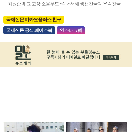
최원준의 그 고장 소울푸드 <41> 서해 생선간국과 우럭젓국
국제신문 카카오플러스 친구
국제신문 공식 페이스북
인스타그램