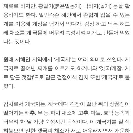
재료로 하지만, 황발이(붉은발농게) 박하지(돌게) 등을 활
용하기도 한다. 말인즉슨 해안에서 손쉽게 잡을 수 있는
게를 이용해 게장을 담가서 먹다가, 김장 하고 남은 허드
레 채소를 게 국물에 버무려 숙성시켜 찌개로 만들어 먹었
다는 것이다.
원래 서해안 지역에서 ‘게국지’는 여러 의미로 쓰인다. 게
국지로 끓여낸 찌개를 이르기도 하거니와 ‘겟국(게장, 게
로 담근 젓갈)’으로 담근 겉절이식 김치 또한 ‘게국지’로 불
렸다.
김치로서 게국지는, 겟국에다 김장이 끝난 뒤의 상품성이
떨어지는 배추, 무 등 파치 채소에 고추, 마늘, 호박 등속과
버무려 한 달 가량 숙성시킨 음식이다. 이 게국지를 잘 삭
혀놓으면 진한 겟국과 채소가 서로 어우러지면서 개운하