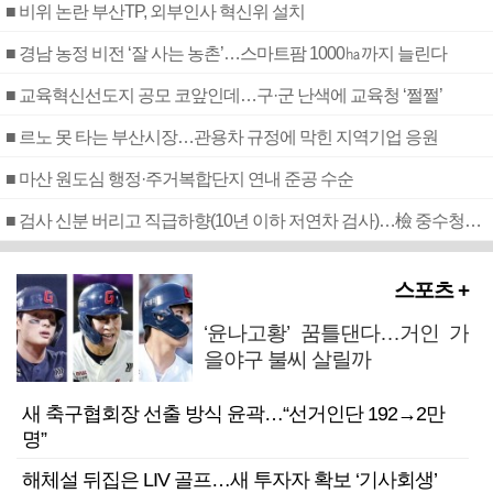
■ 비위 논란 부산TP, 외부인사 혁신위 설치
■ 경남 농정 비전 ‘잘 사는 농촌’…스마트팜 1000㏊까지 늘린다
■ 교육혁신선도지 공모 코앞인데…구·군 난색에 교육청 ‘쩔쩔’
■ 르노 못 타는 부산시장…관용차 규정에 막힌 지역기업 응원
■ 마산 원도심 행정·주거복합단지 연내 준공 수순
■ 검사 신분 버리고 직급하향(10년 이하 저연차 검사)…檢 중수청행 기피
스포츠 +
‘윤나고황’ 꿈틀댄다…거인 가
을야구 불씨 살릴까
새 축구협회장 선출 방식 윤곽…“선거인단 192→2만
명”
해체설 뒤집은 LIV 골프…새 투자자 확보 ‘기사회생’