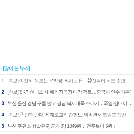
[많이 본 뉴스]
1
[속보] 여전히 ‘독도는 우리땅’ 외치는 日…韓선박이 독도 주변 해양조사 활동하자 반발
2
[속보]“SK하이닉스, 中패키징공장 매각 검토…중국서 인수 거론”
3
부산 울산 경남 구름 많고 경남 북서내륙 소나기…폭염·열대야 계속
4
[속보]‘尹 탄핵 반대’ 세계로교회 손현보, 백악관서 트럼프 접견
5
부산 주유소 휘발유 평균가 ℓ당 1849원… 전주보다 3원 ↓