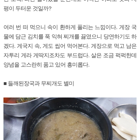
평이 두터운 것일까?
여러 번 떠 먹으니 속이 환하게 풀리는 느낌이다. 게장 국
물에 담근 김치를 푹 익혀 찌개를 끓였으니 당연하기도 하
겠다. 게국지 속, 게도 씹어 먹어본다. 게장으로 먹고 남은
자투리 게라 게딱지조차도 부드럽다. 살은 조금 퍽퍽한데
양념을 고스란히 품고 있어 흥미롭다.
■ 들깨된장국과 무찌개도 별미