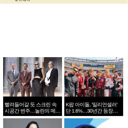
빨려들어갈 듯 스크린 속
K팝 아이돌, '밀리언셀러'
시공간 변주…놀란의 메시
단 1.6%…30년간 등장
지는 ‘전쟁 속죄’
1182개팀 전수조사