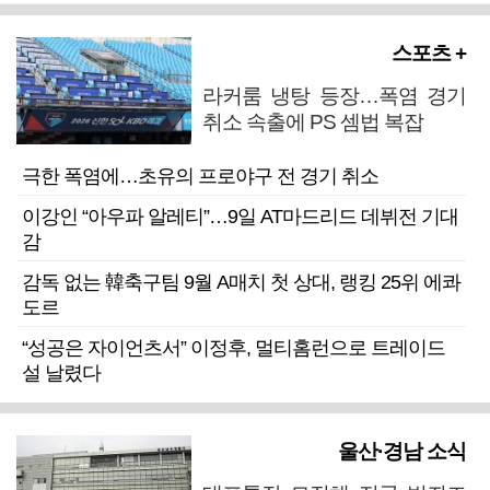
스포츠 +
라커룸 냉탕 등장…폭염 경기
취소 속출에 PS 셈법 복잡
극한 폭염에…초유의 프로야구 전 경기 취소
이강인 “아우파 알레티”…9일 AT마드리드 데뷔전 기대
감
감독 없는 韓축구팀 9월 A매치 첫 상대, 랭킹 25위 에콰
도르
“성공은 자이언츠서” 이정후, 멀티홈런으로 트레이드
설 날렸다
울산·경남 소식