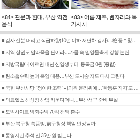
<84> 관문과 환대, 부산 역전
<83> 여름 제주, 벤자리와 독
음식
가시치
■ 검사 신분 버리고 직급하향(10년 이하 저연차 검사)…檢 중수청행 기피
■ 지역 상권도 말라죽을 판이라…가뭄 속 밀양물축제 강행 논란
■ 지방국립대 이르면 내년 신입생부터 ‘등록금 0원’(종합)
■ 탄소흡수력 높여 폭염 대응…부산 도시숲 지도 다시 그린다
■ 국힘 부산시당, ‘정이한 조력’ 시의원 윤리위에…‘한동훈 지지’도 신고접수
■ 의료헬스 신성장 산업 키운다더니…부산서구 준비 부실
■ 도박사이트 범죄수익 70억 전액 환수
■ 부산 북구청 쑥뜸방, 前구청장 책임 인정될까
■ 통영시민 추석 전 35만 원 받는다