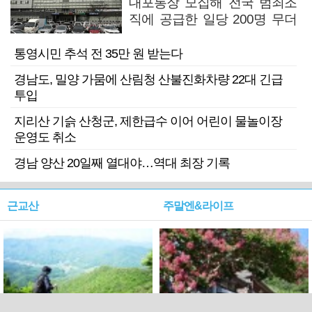
대포통장 모집해 전국 범죄조
직에 공급한 일당 200명 무더
기 검거
통영시민 추석 전 35만 원 받는다
경남도, 밀양 가뭄에 산림청 산불진화차량 22대 긴급
투입
지리산 기슭 산청군, 제한급수 이어 어린이 물놀이장
운영도 취소
경남 양산 20일째 열대야…역대 최장 기록
근교산
주말엔&라이프