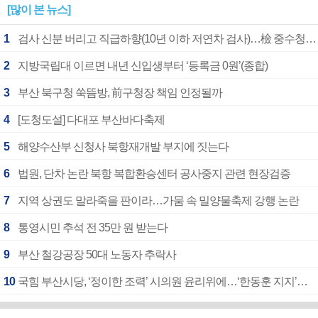
[많이 본 뉴스]
1
검사 신분 버리고 직급하향(10년 이하 저연차 검사)…檢 중수청행 기피
2
지방국립대 이르면 내년 신입생부터 ‘등록금 0원’(종합)
3
부산 북구청 쑥뜸방, 前구청장 책임 인정될까
4
[도청도설] 다대포 부산바다축제
5
해양수산부 신청사 북항재개발 부지에 짓는다
6
법원, 단차 논란 북항 복합환승센터 공사중지 관련 현장검증
7
지역 상권도 말라죽을 판이라…가뭄 속 밀양물축제 강행 논란
8
통영시민 추석 전 35만 원 받는다
9
부산 철강공장 50대 노동자 추락사
10
국힘 부산시당, ‘정이한 조력’ 시의원 윤리위에…‘한동훈 지지’도 신고접수