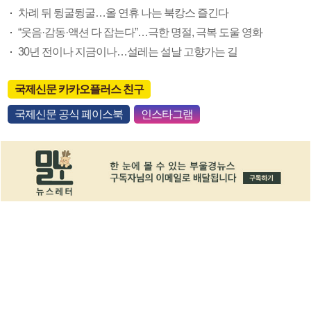
차례 뒤 뒹굴뒹굴…올 연휴 나는 북캉스 즐긴다
“웃음·감동·액션 다 잡는다”…극한 명절, 극복 도울 영화
30년 전이나 지금이나…설레는 설날 고향가는 길
국제신문 카카오플러스 친구
국제신문 공식 페이스북
인스타그램