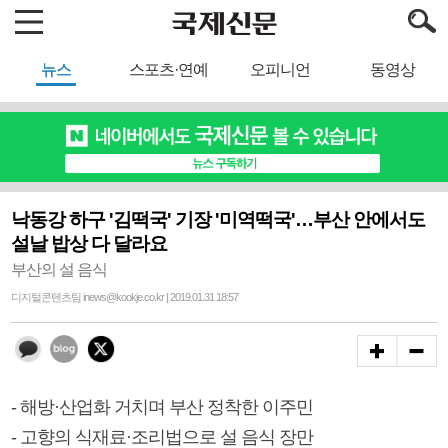
뉴스
스포츠·연예
오피니언
동영상
낙동강 하구 '김떡국' 기장 '미역떡국'…부산 안에서도
설날 밥상 다 달라요
부산의 설 음식
디지털콘텐츠팀 inews@kookje.co.kr | 2019.01.31 18:57
- 해방·산업화 거치며 부산 정착한 이주민
- 고향의 식재료·조리법으로 설 음식 장만