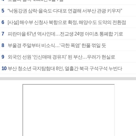
5
“낙동강권 삼락·을숙도·다대포 연결해 서부산 관광 키우자”
6
[사설] 해수부 신청사 북항으로 확정, 해양수도 도약의 전환점
7
피란마을 67년 역사인데…전교생 24명 아미초 통폐합 기로
8
부울경 주말부터 비소식…‘극한 폭염’ 한풀 꺾일 듯
9
외국인 선원 ‘인신매매 경유지’ 된 부산…우려가 현실로
10
부산 청소년 극지탐험대 8인, 열흘간 북극 구석구석 누빈다