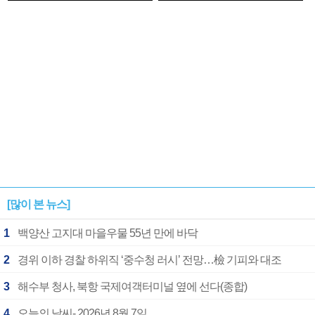
1182개팀 전수조사
확정
[많이 본 뉴스]
1
백양산 고지대 마을우물 55년 만에 바닥
2
경위 이하 경찰 하위직 ‘중수청 러시’ 전망…檢 기피와 대조
3
해수부 청사, 북항 국제여객터미널 옆에 선다(종합)
4
오늘의 날씨- 2026년 8월 7일