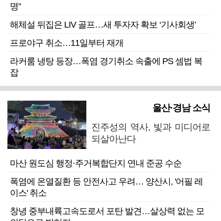
명”
해체설 뒤집은 LIV 골프…새 투자자 확보 ‘기사회생’
프로야구 취소…11일부터 재개
라커룸 냉탕 등장…폭염 경기취소 속출에 PS 셈법 복
잡
울산·경남 소식
진주성의 역사, 빛과 미디어로
되살아난다
마산 원도심 행정·주거복합단지 연내 준공 수순
폭염에 온열질환 등 안전사고 우려… 양산시, '어필 레
이스' 취소
창녕 중부내륙고속도로서 포탄 발견…살상력 없는 모