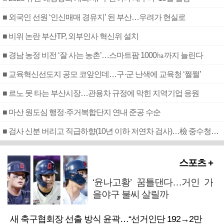
■ 외국인 선원 ‘인신매매 경유지’ 된 부산…우려가 현실로
■ 비위 논란 부산TP, 외부인사 혁신위 설치
■ 경남 농정 비전 ‘잘 사는 농촌’…스마트팜 1000㏊까지 늘린다
■ 교육혁신선도지 공모 코앞인데…구·군 난색에 교육청 ‘쩔쩔’
■ 르노 못 타는 부산시장…관용차 규정에 막힌 지역기업 응원
■ 마산 원도심 행정·주거복합단지 연내 준공 수순
■ 검사 신분 버리고 직급하향(10년 이하 저연차 검사)…檢 중수청행 기피
스포츠 +
‘윤나고황’ 꿈틀댄다…거인 가
을야구 불씨 살릴까
새 축구협회장 선출 방식 윤곽…“선거인단 192→2만