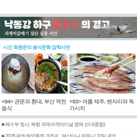
시인 최원준의 음식문화 잡학사전
<84> 관문과 환대, 부산 역전
<83> 여름 제주, 벤자리와 독
음식
가시치
■ 해수부 청사, 북항 국제여객터미널 옆에 선다(종합)
■ 2028 유엔 해양총회 개최지, ‘부산이냐 제주냐’ 10일 결정