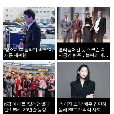
‘뺑소니 후 술타기 의혹’ 이
빨려들어갈 듯 스크린 속
재룡 재판행
시공간 변주…놀란의 메시
지는 ‘전쟁 속죄’
K팝 아이돌, '밀리언셀러'
‘라이징 스타’ 배우 김민하,
단 1.6%…30년간 등장
올해 BIFF 개막식 사회자