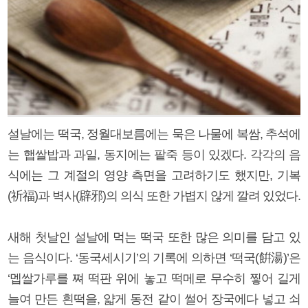
설날에는 떡국, 정월대보름에는 묵은 나물에 복쌈, 추석에
는 햅쌀밥과 과일, 동지에는 팥죽 등이 있겠다. 각각의 음
식에는 그 계절의 영양 측면을 고려하기도 했지만, 기복
(祈福)과 벽사(辟邪)의 의식 또한 가볍지 않게 깔려 있었다.
새해 첫날인 설날에 먹는 떡국 또한 많은 의미를 담고 있
는 음식이다. ‘동국세시기’의 기록에 의하면 ‘떡국(餠湯)’은
‘멥쌀가루를 쪄 떡판 위에 놓고 떡메로 무수히 찧어 길게
늘여 만든 흰떡을, 얇게 동전 같이 썰어 장국에다 넣고 쇠