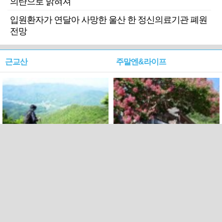
의탄으로 밝혀져
입원환자가 연달아 사망한 울산 한 정신의료기관 폐원
전망
근교산
주말엔&라이프
근교산&그너머…상주·문경
폭염보다 더 뜨거워라…100
청화산~시루봉
일을 붉게 불태울 ‘선비정신’
피었네
PC버전
엑스
페이스북
Copyright ⓒ 2015 All rights reserved by 국제신문