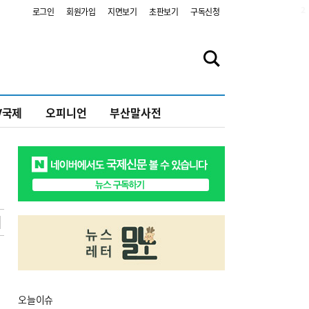
2
로그인
회원가입
지면보기
초판보기
구독신청
V국제
오피니언
부산말사전
오늘
이슈