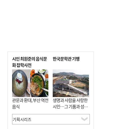
시인 최원준의 음식문
한국문학관 기행
화 잡학사전
관문과 환대, 부산 역전
생명과 사람을 사랑한
음식
시인…그 기품과 성실
함이 보존된 장소