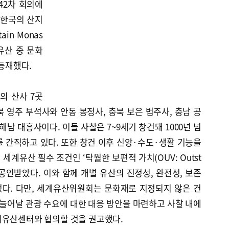
42차 회의에
 한국의 산지
tain Monas
세계유산 중 문화
로 등재했다.
의 산사 7곳
북 영주 부석사와 안동 봉정사, 충북 보은 법주사, 충남 공
해남 대흥사이다. 이들 사찰은 7~9세기 창건돼 1000년 넘
 간직하고 있다. 또한 창건 이후 신앙·수도·생활 기능을
계유산 필수 조건인 ‘탁월한 보편적 가치(OUV: Outst
ue)’를 공인받았다. 이와 함께 개별 유산의 진정성, 완전성, 보존
다. 다만, 세계유산위원회는 문화재로 지정되지 않은 건
 늘어날 관광 수요에 대한 대응 방안을 마련하고 사찰 내에
계유산센터와 협의할 것을 권고했다.