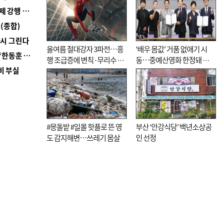
■ 지역 상권도 말라죽을 판이라…가뭄 속 밀양물축제 강행 논란
(종합)
다시 그린다
올여름 절대강자 3파전…흥
‘배우 몸값’ 거품 없애기 시
■ 국힘 부산시당, ‘정이한 조력’ 시의원 윤리위에…‘한동훈 지지’도 신고접수
행 조급증에 변칙·무리수 마
동…중예산영화 한정돼 실
비 부실
케팅도
효성 의문도
#몽돌밭 #일몰 핫플로 뜬 영
부산 ‘안강식당’ 백년소상공
도 감지해변…쓰레기 몸살
인 선정