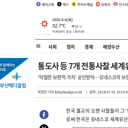
페이스북
엑스
카카오채널
유튜브
인스
사회
정치
경제
해양수산
통도사 등 7개 전통사찰 세계
‘탁월한 보편적 가치’ 공인받아…유네스코와 보
박정민 기자
link@kookje.co.kr
| 입력 : 2018-07-01 20:10:4
한국 불교의 오랜 사찰들이 그 
로써 한국은 유네스코 세계유산 