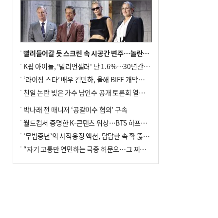
빨려들어갈 듯 스크린 속 시공간 변주…놀란의 메시지는 ‘전쟁 속죄’
K팝 아이돌, '밀리언셀러' 단 1.6%…30년간 등장 1182개팀 전수조사
‘라이징 스타’ 배우 김민하, 올해 BIFF 개막식 사회자 확정
친일 논란 빚은 가수 남인수 공개 토론회 열린다.
박나래 전 매니저 ‘공갈미수 혐의’ 구속
월드컵서 증명한 K-콘텐츠 위상…BTS 하프타임쇼·정호연 트로피 세리머니
‘무법중년’의 사적응징 액션, 답답한 속 확 뚫어주네
“자기 고통만 연민하는 극중 허문오…그 찌질함까지 안아주고파”