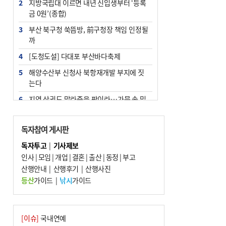
2
지방국립대 이르면 내년 신입생부터 ‘등록
금 0원’(종합)
3
부산 북구청 쑥뜸방, 前구청장 책임 인정될
까
4
[도청도설] 다대포 부산바다축제
5
해양수산부 신청사 북항재개발 부지에 짓
는다
6
지역 상권도 말라죽을 판이라…가뭄 속 밀
양물축제 강행 논란
7
법원, 단차 논란 북항 복합환승센터 공사중
독자참여 게시판
지 관련 현장검증
독자투고
|
기사제보
8
통영시민 추석 전 35만 원 받는다
인사
|
모임
|
개업
|
결혼
|
출산
|
동정
|
부고
9
산행안내
부산 철강공장 50대 노동자 추락사
|
산행후기
|
산행사진
등산
가이드
|
낚시
가이드
10
국힘 부산시당, ‘정이한 조력’ 시의원 윤리
위에…‘한동훈 지지’도 신고접수
[이슈]
국내연예