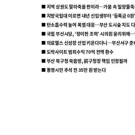
■ 지방국립대 이르면 내년 신입생부터 ‘등록금 0원’
■ 탄소흡수력 높여 폭염 대응…부산 도시숲 지도 
■ 의료헬스 신성장 산업 키운다더니…부산서구 준
■ 도박사이트 범죄수익 70억 전액 환수
■ 부산 북구청 쑥뜸방, 前구청장 책임 인정될까
■ 통영시민 추석 전 35만 원 받는다