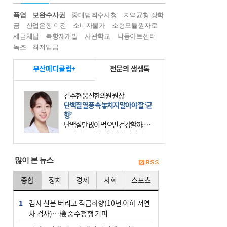
폭염
보완수사권
중대범죄수사청
지역균형 장학
금
산업은행 이전
소비자물가
소형모듈원자로
세금체납
북항재개발
사관학교
낙동아트센터
녹조
최저임금
부산메디클럽+
전문의 생생톡
김주현 웅진한의원 원장
단백질 열풍 속 놓치지 말아야 할 ‘균
형’
단백질만 많이 먹으면 건강할까. 요
즘 건강을 이야기할 때 빠지지 않는
키워드가 단백질이다. 헬스장을 다니
는 젊은 층부터 기초체력을 챙기려는
많이 본 뉴스
중·장년층까지 모두 “
종합
정치
경제
사회
스포츠
1
검사 신분 버리고 직급하향(10년 이하 저연
차 검사)…檢 중수청행 기피