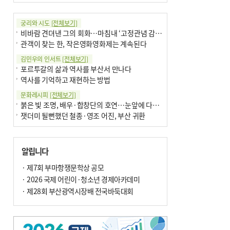
궁리와 시도
[전체보기]
비바람 견뎌낸 그의 회화…마침내 ‘고정관념 감옥’서 해방
관객이 찾는 한, 작은영화영화제는 계속된다
김민우의 인서트
[전체보기]
포르투갈의 삶과 역사를 부산서 만나다
역사를 기억하고 재현하는 방법
문화레시피
[전체보기]
붉은 빛 조명, 배우·합창단의 호연…눈앞에 다가온 부산오페라하우스
잿더미 될뻔했던 철종·영조 어진, 부산 귀환
박현주의 신간돋보기
[전체보기]
달구비·여우비…다양한 비 이름 外
알립니다
6·25 세계에 알린 女 종군기자 外
박현주의 책 이야기
· 제7회 부마항쟁문학상 공모
[전체보기]
더위가 깨운 감각과 추억…여름! 이리 사랑할 줄이야
· 2026 국제 어린이·청소년 경제아카데미
차세대 축구황제는? 월드컵 아는만큼 보여요
· 제28회 부산광역시장배 전국바둑대회
아침의 갤러리
[전체보기]
제니스 채-푸른 냄새의 부산
문재필-여름_저녁무렵의호수