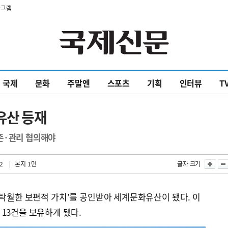
타그램
국제
문화
주말엔
스포츠
기획
인터뷰
T
유산 등재
존·관리 협의해야
2
| 본지 1면
글자 크기
‘탁월한 보편적 가치’를 공인받아 세계문화유산이 됐다. 이
13건을 보유하게 됐다.