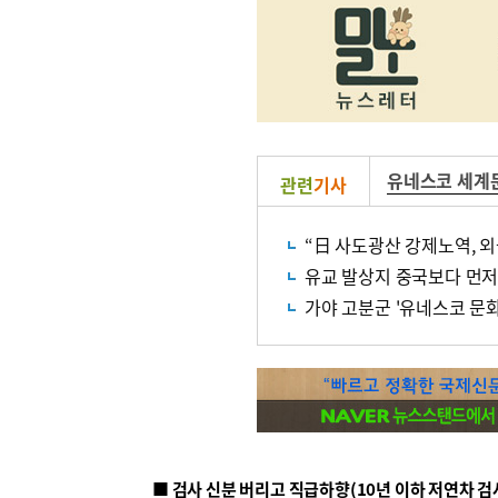
유네스코 세계
관련
기사
“日 사도광산 강제노역, 
유교 발상지 중국보다 먼저
가야 고분군 '유네스코 문