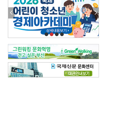
이 한편의 시조
[전체보기]
참선 /오기환
고향 /김진규
주말 영화 박스오피스
[전체보기]
‘스파이더맨’ 개봉 5일 만에 300만 돌풍…박스오피스·예매율 동시 1위
‘호프’ 개봉 11일 만에 관객 300만…‘스파이더맨’ 예매율 68.8% 1위
오늘의 운세-
[전체보기]
오늘의 운세- 2026년 8월 6일 (음 6월 24일)
오늘의 운세- 2026년 8월 5일 (음 6월 23일)
조해훈의 고전 속 이 문장
[전체보기]
입추 지났는데도 덥다며 신유안에게 보낸 박규수의 편지
불볕더위 지속되다 단비 내려 시 읊은 조선 후기 신익전