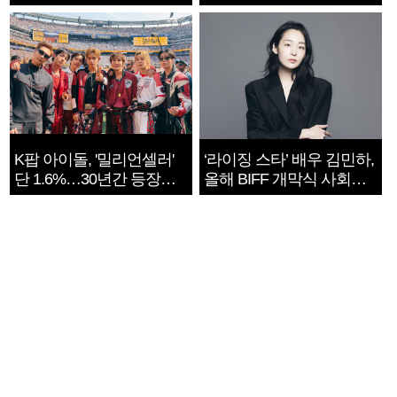
지는 ‘전쟁 속죄’
K팝 아이돌, '밀리언셀러'
‘라이징 스타’ 배우 김민하,
단 1.6%…30년간 등장
올해 BIFF 개막식 사회자
1182개팀 전수조사
확정