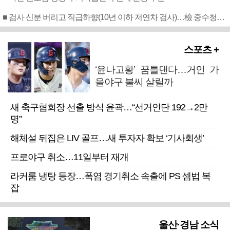
■ 검사 신분 버리고 직급하향(10년 이하 저연차 검사)…檢 중수청행 기피
스포츠 +
‘윤나고황’ 꿈틀댄다…거인 가
을야구 불씨 살릴까
새 축구협회장 선출 방식 윤곽…“선거인단 192→2만
명”
해체설 뒤집은 LIV 골프…새 투자자 확보 ‘기사회생’
프로야구 취소…11일부터 재개
라커룸 냉탕 등장…폭염 경기취소 속출에 PS 셈법 복
잡
울산·경남 소식