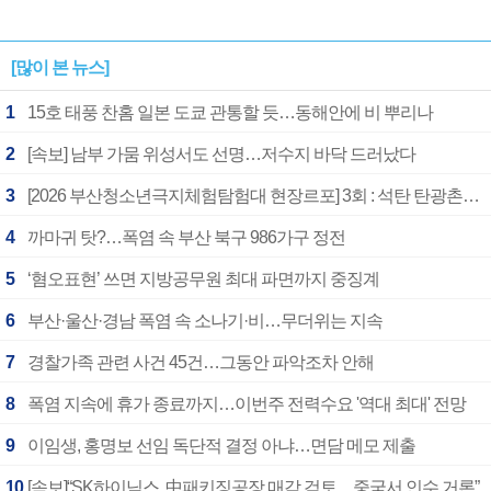
[많이 본 뉴스]
1
15호 태풍 찬홈 일본 도쿄 관통할 듯…동해안에 비 뿌리나
2
[속보] 남부 가뭄 위성서도 선명…저수지 바닥 드러났다
3
[2026 부산청소년극지체험탐험대 현장르포] 3회 : 석탄 탄광촌에서 북극 연구의 중심지로
4
까마귀 탓?…폭염 속 부산 북구 986가구 정전
5
‘혐오표현’ 쓰면 지방공무원 최대 파면까지 중징계
6
부산·울산·경남 폭염 속 소나기·비…무더위는 지속
7
경찰가족 관련 사건 45건…그동안 파악조차 안해
8
폭염 지속에 휴가 종료까지…이번주 전력수요 '역대 최대' 전망
9
이임생, 홍명보 선임 독단적 결정 아냐…면담 메모 제출
10
[속보]“SK하이닉스, 中패키징공장 매각 검토…중국서 인수 거론”