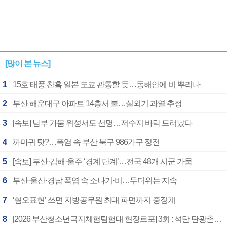
[많이 본 뉴스]
1
15호 태풍 찬홈 일본 도쿄 관통할 듯…동해안에 비 뿌리나
2
부산 해운대구 아파트 14층서 불…실외기 과열 추정
3
[속보] 남부 가뭄 위성서도 선명…저수지 바닥 드러났다
4
까마귀 탓?…폭염 속 부산 북구 986가구 정전
5
[속보] 부산·김해·울주 ‘경계 단계’…전국 48개 시군 가뭄
6
부산·울산·경남 폭염 속 소나기·비…무더위는 지속
7
‘혐오표현’ 쓰면 지방공무원 최대 파면까지 중징계
8
[2026 부산청소년극지체험탐험대 현장르포] 3회 : 석탄 탄광촌에서 북극 연구의 중심지로