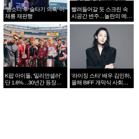
‘뺑소니 후 술타기 의혹’ 이
빨려들어갈 듯 스크린 속
재룡 재판행
시공간 변주…놀란의 메시
지는 ‘전쟁 속죄’
K팝 아이돌, '밀리언셀러'
‘라이징 스타’ 배우 김민하,
단 1.6%…30년간 등장
올해 BIFF 개막식 사회자
1182개팀 전수조사
확정