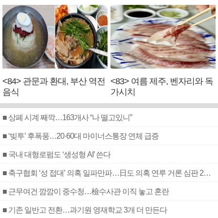
<84> 관문과 환대, 부산 역전
<83> 여름 제주, 벤자리와 독
음식
가시치
■ 상폐 시계 째깍…163개사 “나 떨고있니”
■ ‘빚투’ 후폭풍…20·60대 마이너스통장 연체 급증
■ 국내 대형로펌도 ‘생성형 AI’ 쓴다
■ 축구협회 ‘성 접대’ 의혹 일파만파…日도 의혹 연루 거론 심판 2명 조사
■ 근무여건 깜깜이 중수청…檢수사관 이직 놓고 혼란
■ 기존 일반고 전환…과기원 영재학교 3개 더 만든다