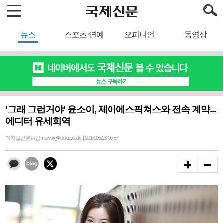
뉴스
스포츠·연예
오피니언
동영상
'그래 그런거야' 윤소이, 제이에스픽쳐스와 전속 계약...
에디터 유세희역
디지털콘텐츠팀 inews@kookje.co.kr | 2016.05.28 00:57