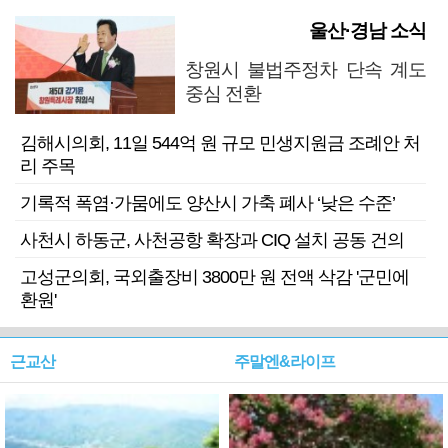
울산·경남 소식
창원시 불법주정차 단속 계도
중심 전환
김해시의회, 11일 544억 원 규모 민생지원금 조례안 처
리 주목
기록적 폭염·가뭄에도 양산시 가축 폐사 ‘낮은 수준’
사천시 하동군, 사천공항 확장과 CIQ 설치 공동 건의
고성군의회, 국외출장비 3800만 원 전액 삭감 '군민에
환원'
근교산
주말엔&라이프