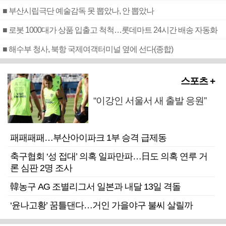
■ 부산시립극단 예술감독 못 뽑았나, 안 뽑았나
■ 로봇 1000대가 상품 입출고 척척…롯데마트 24시간 배송 자동화
■ 해수부 청사, 북항 국제여객터미널 옆에 선다(종합)
스포츠 +
“이강인 서울서 새 출발 응원”
패패패패…부산아이파크 1부 승격 급제동
축구협회 ‘성 접대’ 의혹 일파만파…日도 의혹 연루 거
론 심판 2명 조사
韓농구 AG 조별리그서 일본과 내달 13일 격돌
‘윤나고황’ 꿈틀댄다…거인 가을야구 불씨 살릴까