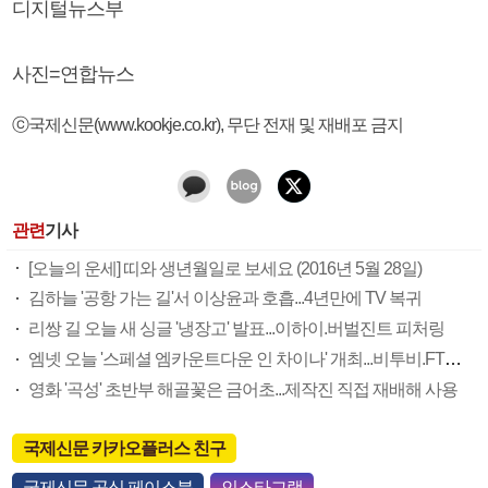
디지털뉴스부
사진=연합뉴스
ⓒ국제신문(www.kookje.co.kr), 무단 전재 및 재배포 금지
관련
기사
[오늘의 운세] 띠와 생년월일로 보세요 (2016년 5월 28일)
김하늘 '공항 가는 길'서 이상윤과 호흡...4년만에 TV 복귀
리쌍 길 오늘 새 싱글 '냉장고' 발표...이하이.버벌진트 피처링
엠넷 오늘 '스페셜 엠카운트다운 인 차이나' 개최...비투비.FT아일랜드.여자친구 등 출연
영화 '곡성' 초반부 해골꽃은 금어초...제작진 직접 재배해 사용
국제신문 카카오플러스 친구
국제신문 공식 페이스북
인스타그램